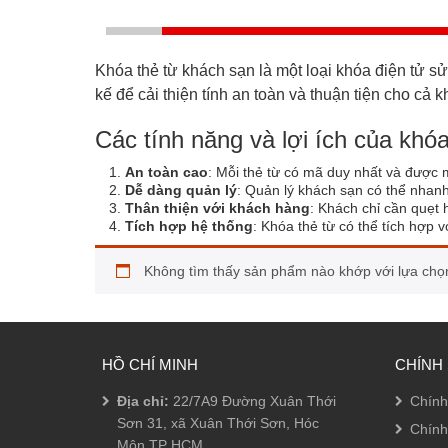
Khóa thẻ từ khách sạn là một loại khóa điện tử s
kế để cải thiện tính an toàn và thuận tiện cho cả
Các tính năng và lợi ích của khó
An toàn cao
: Mỗi thẻ từ có mã duy nhất và được 
Dễ dàng quản lý
: Quản lý khách sạn có thể nhanh
Thân thiện với khách hàng
: Khách chỉ cần quẹt
Tích hợp hệ thống
: Khóa thẻ từ có thể tích hợp 
Không tìm thấy sản phẩm nào khớp với lựa chọ
HỒ CHÍ MINH
CHÍNH
Địa chỉ:
22/7A9 Đường Xuân Thới
Chính
Sơn 31, xã Xuân Thới Sơn, Hóc
Chính
Môn,TP HCM.