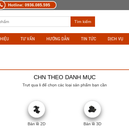
Hotline: 0936.085.595
Tìm kiếm
THIỆU
TƯ VẤN
HƯỚNG DẪN
TIN TỨC
DỊCH VỤ
CHN THEO DANH MỤC
Trưt qua li để chọn các loại sản phẩm bạn cần
Bản lề 2D
Bản lề 3D