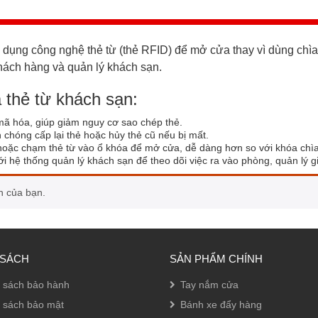
ử dụng công nghệ thẻ từ (thẻ RFID) để mở cửa thay vì dùng chì
 khách hàng và quản lý khách sạn.
a thẻ từ khách sạn:
mã hóa, giúp giảm nguy cơ sao chép thẻ.
 chóng cấp lại thẻ hoặc hủy thẻ cũ nếu bị mất.
 hoặc chạm thẻ từ vào ổ khóa để mở cửa, dễ dàng hơn so với khóa chìa
với hệ thống quản lý khách sạn để theo dõi việc ra vào phòng, quản lý g
n của bạn.
 SÁCH
SẢN PHẨM CHÍNH
 sách bảo hành
Tay nắm cửa
 sách bảo mật
Bánh xe đẩy hàng