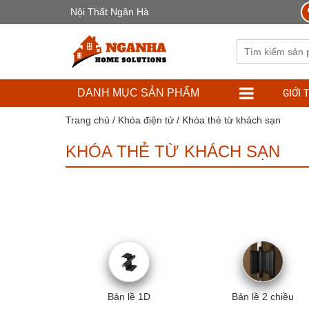
Nội Thất Ngân Hà
GIỚI 
DANH MỤC SẢN PHẨM
Trang chủ
/
Khóa điện tử
/ Khóa thẻ từ khách sạn
KHÓA THẺ TỪ KHÁCH SẠN
Bản lề 1D
Bản lề 2 chiều