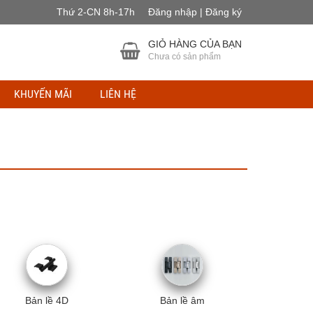
Thứ 2-CN 8h-17h
Đăng nhập | Đăng ký
GIỎ HÀNG CỦA BẠN
Chưa có sản phẩm
KHUYẾN MÃI
LIÊN HỆ
Bản lề 4D
Bản lề âm
Bản lề