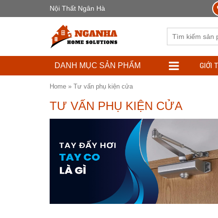
Nội Thất Ngân Hà
GIỚI 
DANH MỤC SẢN PHẨM
Home
»
Tư vấn phụ kiện cửa
TƯ VẤN PHỤ KIỆN CỬA