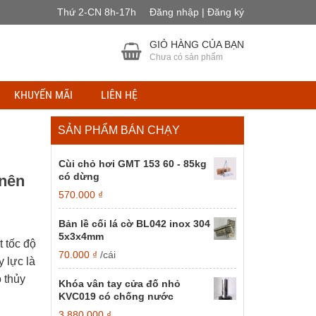
Thứ 2-CN 8h-17h
Đăng nhập | Đăng ký
GIỎ HÀNG CỦA BẠN
Chưa có sản phẩm
KHUYẾN MÃI
LIÊN HỆ
SẢN PHẨM BÁN CHẠY
Cùi chỏ hơi GMT 153 60 - 85kg
có dừng
 nên
570.000
₫
Bản lề cối lá cờ BL042 inox 304
5x3x4mm
t tốc độ
70.000
₫
/cái
y lực là
o thủy
Khóa vân tay cửa đố nhỏ
KVC019 có chống nước
3.880.000
₫