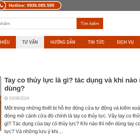
Hotline: 0936.085.595
Tìm kiếm
THIỆU
TƯ VẤN
HƯỚNG DẪN
TIN TỨC
DỊCH VỤ
Tay co thủy lực là gì? tác dụng và khi nào
dùng?
03/08/2024
Một trong những thiết bị hỗ trợ đóng cửa tự động và kiểm soá
đóng mở cánh cửa đó chính là tay co thủy lực. Vậy tay co thủ
gì? Tác dụng của tay có thủy lực? Khi nào thì nên dùng tay c
lực? Và những lưu ý khi…