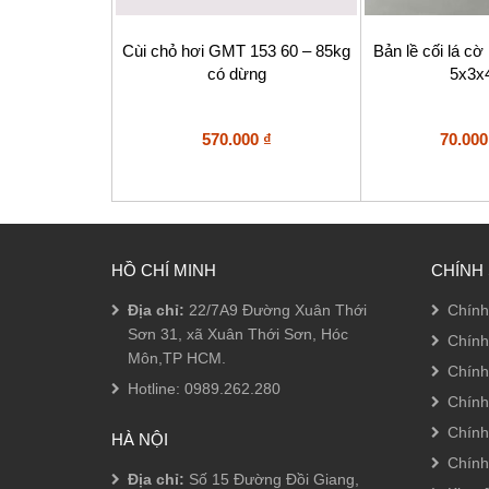
Cùi chỏ hơi GMT 153 60 – 85kg
Bản lề cối lá cờ
có dừng
5x3
570.000
₫
70.00
HỒ CHÍ MINH
CHÍNH
Địa chỉ:
22/7A9 Đường Xuân Thới
Chính
Sơn 31, xã Xuân Thới Sơn, Hóc
Chính
Môn,TP HCM.
Chính
Hotline:
0989.262.280
Chính
Chính
HÀ NỘI
Chính
Địa chỉ:
Số 15 Đường Đồi Giang,