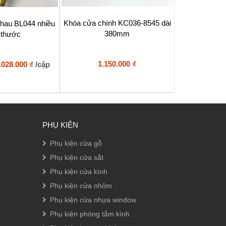
Khóa cửa chính KC036-8545 dài
 thau BL044 nhiều
380mm
 thước
Khoảng
1.150.000
₫
.028.000
₫
/cặp
giá:
từ
507.000 ₫
đến
2.028.000 ₫
PHỤ KIỆN
Phụ kiện cửa gỗ
Phụ kiện cửa sắt
Phụ kiện cửa kính
Phụ kiện cửa nhôm
Phụ kiện cửa nhựa window
Phụ kiện phòng tắm kính