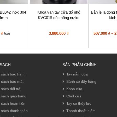
Sản
 BL042 inox 304
Khóa vân tay cửa đố nhỏ
Bản lề lá đồng
phẩm
x4mm
KVC019 có chống nước
kích
này
có
nhiều
biến
0
₫
/cái
3.880.000
₫
507.000
₫
–
2
thể.
Các
tùy
chọn
có
thể
 SÁCH
SẢN PHẨM CHÍNH
được
chọn
 sách bảo hành
Tay nắm cửa
trên
trang
 sách bảo mật
Bánh xe đẩy hàng
sản
 sách đổi trả
Khóa cửa
phẩm
 sách giao hàng
Chốt cửa
 sách hoàn tiền
Tay co thủy lực
 sách thanh toán
Thanh thoát hiểm