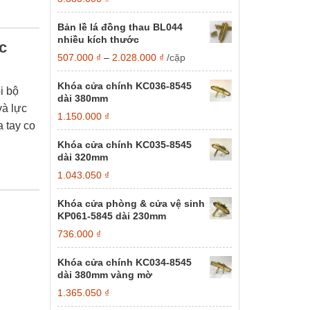
Bản lề lá đồng thau BL044
nhiều kích thước
c
Khoảng
507.000
₫
–
2.028.000
₫
/cặp
giá:
từ
Khóa cửa chính KC036-8545
i bộ
507.000 ₫
dài 380mm
đến
và lực
1.150.000
₫
2.028.000 ₫
 tay co
Khóa cửa chính KC035-8545
dài 320mm
1.043.050
₫
Khóa cửa phòng & cửa vệ sinh
KP061-5845 dài 230mm
736.000
₫
Khóa cửa chính KC034-8545
dài 380mm vàng mờ
1.365.050
₫