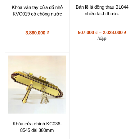
Sản
Bản lề lá đồng thau BL044
Khóa vân tay cửa đố nhỏ
phẩm
nhiều kích thước
KVC019 có chống nước
này
có
nhiều
biến
Khoả
507.000
₫
–
2.028.000
₫
3.880.000
₫
thể.
giá:
/cặp
Các
từ
tùy
507.0
chọn
đến
có
2.028.
thể
được
chọn
trên
trang
sản
phẩm
Khóa cửa chính KC036-
8545 dài 380mm