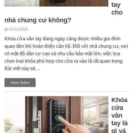
tay
cho
nhà chung cư không?
07/01/2026
Khóa cửa vân tay đang ngày càng được nhiều gia đình
quan tâm khi hoàn thiện căn hộ. Đối với nhà chung cư, nơi
có mật độ dân cư cao và nhu cầu bảo mật lớn, việc lựa
chọn loại khóa phù hợp cho cửa ra vào là rất quan trọng.
Bài viết này sẽ…
Xem thêm
Khóa
cửa
vân
tay là
gì và