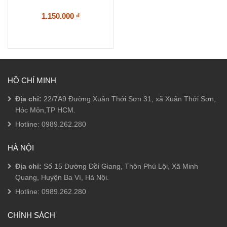
1.150.000
₫
HỒ CHÍ MINH
Địa chỉ:
22/7A9 Đường Xuân Thới Sơn 31, xã Xuân Thới Sơn,
Hóc Môn,TP HCM.
Hotline:
0989.262.280
HÀ NỘI
Địa chỉ:
Số 15 Đường Đồi Giang, Thôn Phú Lội, Xã Minh
Quang, Huyện Ba Vì, Hà Nội.
Hotline:
0989.262.280
CHÍNH SÁCH