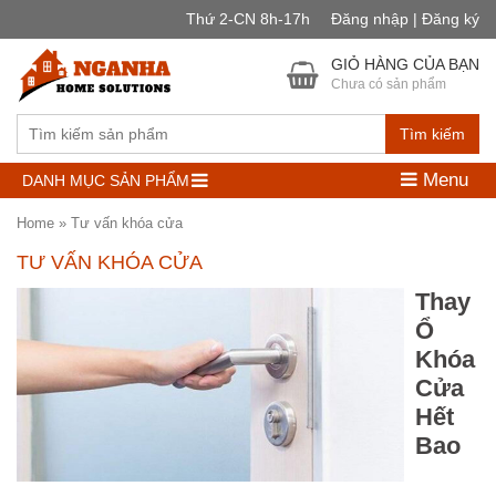
Thứ 2-CN 8h-17h
Đăng nhập | Đăng ký
GIỎ HÀNG CỦA BẠN
Chưa có sản phẩm
Tìm kiếm
Menu
DANH MỤC SẢN PHẨM
Home
»
Tư vấn khóa cửa
TƯ VẤN KHÓA CỬA
Thay
Ổ
Khóa
Cửa
Hết
Bao