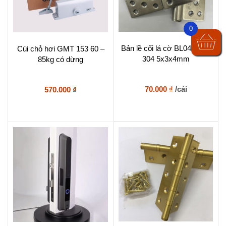
0
Bản lề cối lá cờ BL042 inox
Cùi chỏ hơi GMT 153 60 –
304 5x3x4mm
85kg có dừng
70.000
₫
/cái
570.000
₫