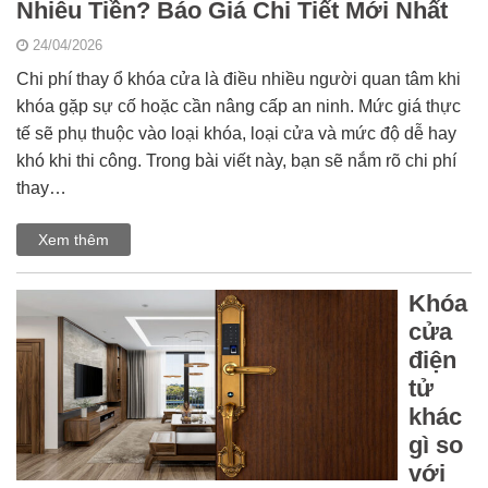
Nhiêu Tiền? Báo Giá Chi Tiết Mới Nhất
24/04/2026
Chi phí thay ổ khóa cửa là điều nhiều người quan tâm khi
khóa gặp sự cố hoặc cần nâng cấp an ninh. Mức giá thực
tế sẽ phụ thuộc vào loại khóa, loại cửa và mức độ dễ hay
khó khi thi công. Trong bài viết này, bạn sẽ nắm rõ chi phí
thay…
Xem thêm
Khóa
cửa
điện
tử
khác
gì so
với