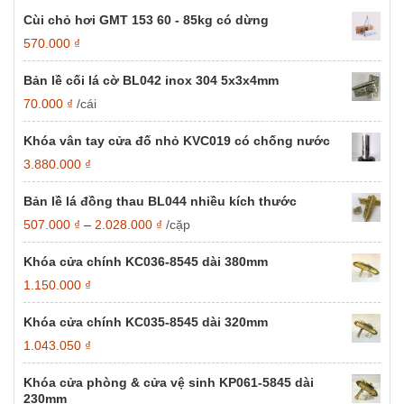
Cùi chỏ hơi GMT 153 60 - 85kg có dừng
570.000
₫
Bản lề cối lá cờ BL042 inox 304 5x3x4mm
70.000
₫
/cái
Khóa vân tay cửa đố nhỏ KVC019 có chống nước
3.880.000
₫
Bản lề lá đồng thau BL044 nhiều kích thước
Khoảng
507.000
₫
–
2.028.000
₫
/cặp
giá:
từ
Khóa cửa chính KC036-8545 dài 380mm
507.000 ₫
1.150.000
₫
đến
2.028.000 ₫
Khóa cửa chính KC035-8545 dài 320mm
1.043.050
₫
Khóa cửa phòng & cửa vệ sinh KP061-5845 dài
230mm