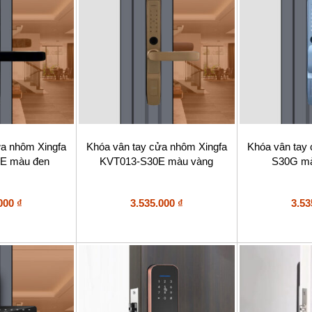
ửa nhôm Xingfa
Khóa vân tay cửa nhôm Xingfa
Khóa vân tay
E màu đen
KVT013-S30E màu vàng
S30G mà
.000
₫
3.535.000
₫
3.53