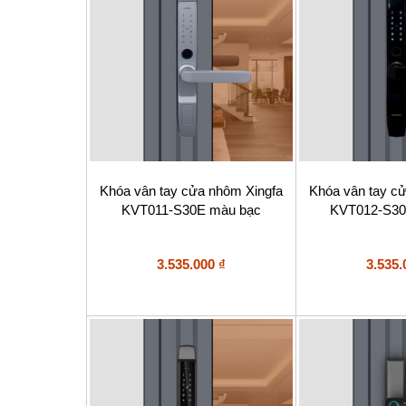
Khóa vân tay cửa nhôm Xingfa
Khóa vân tay c
KVT011-S30E màu bạc
KVT012-S30
3.535.000
₫
3.535