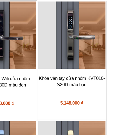
Khóa vân tay cửa nhôm KVT010-
y Wifi cửa nhôm
S30D màu bạc
30D màu đen
5.148.000
₫
8.000
₫