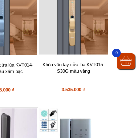
0
Khóa vân tay cửa lùa KVT015-
 cửa lùa KVT014-
S30G màu vàng
u xám bạc
3.535.000
₫
5.000
₫