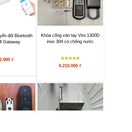
Khóa cổng vân tay Viro 1300D
uyển đổi Bluetooth
inox 304 có chống nước
fi Gataway
2.000
₫
Được xếp
6.210.000
₫
hạng
5
5 sao