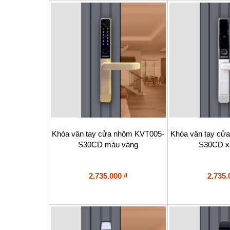
Khóa vân tay cửa nhôm KVT005-
Khóa vân tay cử
S30CD màu vàng
S30CD x
2.735.000
₫
2.735