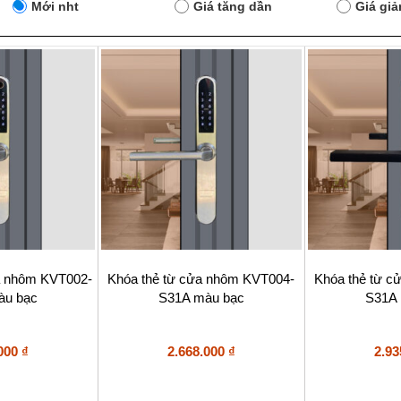
Mới nht
Giá tăng dần
Giá gi
a nhôm KVT002-
Khóa thẻ từ cửa nhôm KVT004-
Khóa thẻ từ 
àu bạc
S31A màu bạc
S31A 
.000
₫
2.668.000
₫
2.93