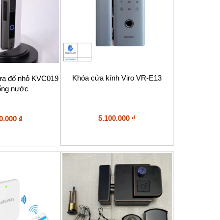
Khóa cửa kính Viro VR-E13
cửa đố nhỏ KVC019
ống nước
5.100.000
₫
0.000
₫