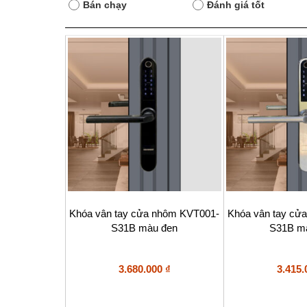
Bán chạy
Đánh giá tốt
Khóa vân tay cửa nhôm KVT001-
Khóa vân tay cử
S31B màu đen
S31B m
3.680.000
₫
3.415