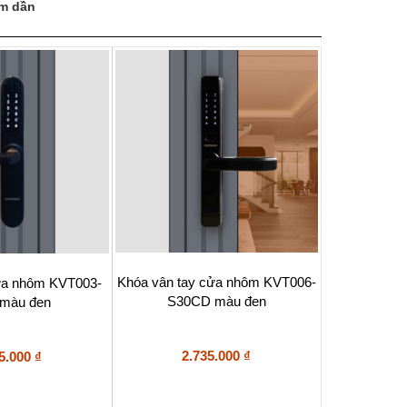
ảm dần
Khóa vân tay cửa nhôm KVT006-
cửa nhôm KVT003-
S30CD màu đen
màu đen
2.735.000
₫
5.000
₫