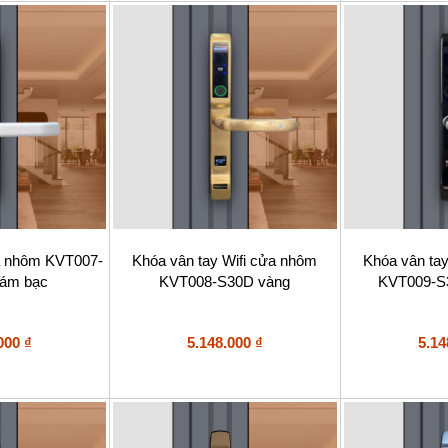
a nhôm KVT007-
Khóa vân tay Wifi cửa nhôm
Khóa vân ta
ám bạc
KVT008-S30D vàng
KVT009-S
.000
₫
5.148.000
₫
5.14