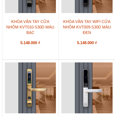
KHÓA VÂN TAY CỬA
KHÓA VÂN TAY WIFI CỬA
NHÔM KVT010-S30D MÀU
NHÔM KVT009-S30D MÀU
BẠC
ĐEN
5.148.000
₫
5.148.000
₫