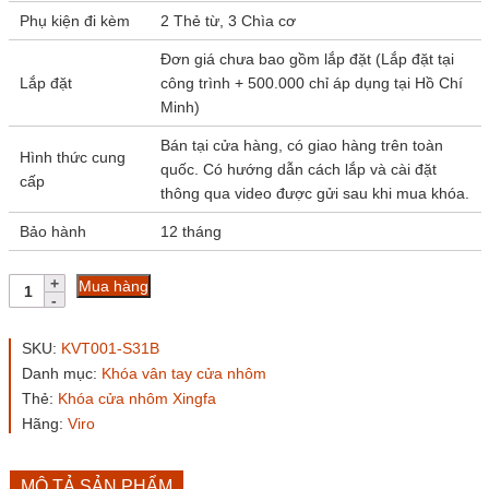
Phụ kiện đi kèm
2 Thẻ từ, 3 Chìa cơ
Đơn giá chưa bao gồm lắp đặt (Lắp đặt tại
Lắp đặt
công trình + 500.000 chỉ áp dụng tại Hồ Chí
Minh)
Bán tại cửa hàng, có giao hàng trên toàn
Hình thức cung
quốc. Có hướng dẫn cách lắp và cài đặt
cấp
thông qua video được gửi sau khi mua khóa.
Bảo hành
12 tháng
Khóa
Mua hàng
vân
tay
cửa
SKU:
KVT001-S31B
nhôm
Danh mục:
Khóa vân tay cửa nhôm
KVT001-
Thẻ:
Khóa cửa nhôm Xingfa
S31B
màu
Hãng:
Viro
đen
số
lượng
MÔ TẢ SẢN PHẨM