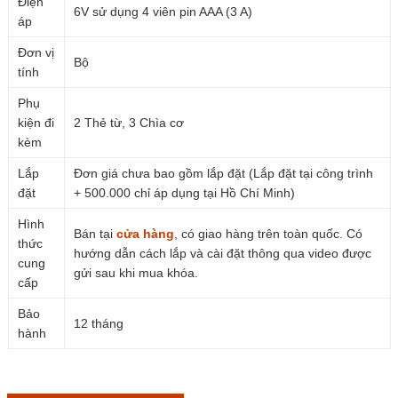
Điện
6V sử dụng 4 viên pin AAA (3 A)
áp
Đơn vị
Bộ
tính
Phụ
kiện đi
2 Thẻ từ, 3 Chìa cơ
kèm
Lắp
Đơn giá chưa bao gồm lắp đặt (Lắp đặt tại công trình
đặt
+ 500.000 chỉ áp dụng tại Hồ Chí Minh)
Hình
Bán tại
cửa hàng
, có giao hàng trên toàn quốc. Có
thức
hướng dẫn cách lắp và cài đặt thông qua video được
cung
gửi sau khi mua khóa.
cấp
Bảo
12 tháng
hành