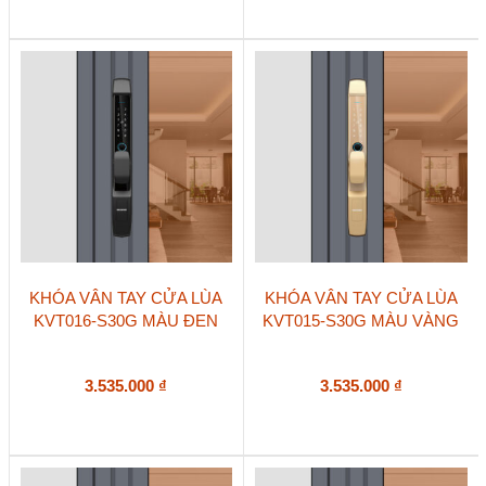
KHÓA VÂN TAY CỬA LÙA
KHÓA VÂN TAY CỬA LÙA
KVT016-S30G MÀU ĐEN
KVT015-S30G MÀU VÀNG
3.535.000
₫
3.535.000
₫