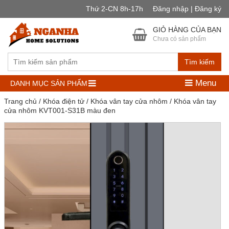
Thứ 2-CN 8h-17h
Đăng nhập | Đăng ký
GIỎ HÀNG CỦA BẠN
Chưa có sản phẩm
Tìm kiếm
Menu
DANH MỤC SẢN PHẨM
Trang chủ
/
Khóa điện tử
/
Khóa vân tay cửa nhôm
/ Khóa vân tay
cửa nhôm KVT001-S31B màu đen