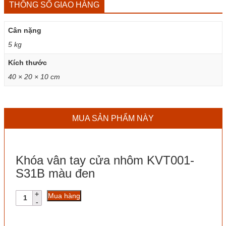
THÔNG SỐ GIAO HÀNG
Cân nặng
5 kg
Kích thước
40 × 20 × 10 cm
MUA SẢN PHẨM NÀY
Khóa vân tay cửa nhôm KVT001-
S31B màu đen
Khóa
Mua hàng
vân
tay
cửa