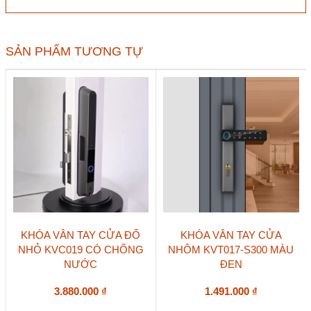
nhôm
KVT001-
S31B
màu
SẢN PHẨM TƯƠNG TỰ
đen
số
lượng
KHÓA VÂN TAY CỬA ĐỐ
KHÓA VÂN TAY CỬA
NHỎ KVC019 CÓ CHỐNG
NHÔM KVT017-S300 MÀU
NƯỚC
ĐEN
3.880.000
₫
1.491.000
₫