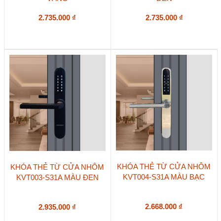
2.735.000
₫
2.735.000
₫
KHÓA THẺ TỪ CỬA NHÔM
KHÓA THẺ TỪ CỬA NHÔM
KVT004-S31A MÀU BẠC
KVT003-S31A MÀU ĐEN
2.668.000
₫
2.935.000
₫