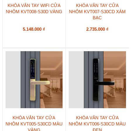
KHÓA VÂN TAY WIFI CỬA
KHÓA VÂN TAY CỬA
NHÔM KVT008-S30D VÀNG
NHÔM KVT007-S30CD XÁM
BẠC
5.148.000
₫
2.735.000
₫
KHÓA VÂN TAY CỬA
KHÓA VÂN TAY CỬA
NHÔM KVT005-S30CD MÀU
NHÔM KVT006-S30CD MÀU
VÀNG
ĐEN