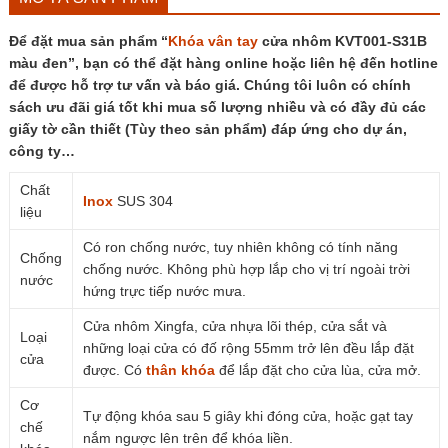
Để đặt mua sản phẩm “
Khóa vân tay
cửa nhôm KVT001-S31B
màu đen”, bạn có thể đặt hàng online hoặc liên hệ đến hotline
để được hỗ trợ tư vấn và báo giá. Chúng tôi luôn có chính
sách ưu đãi giá tốt khi mua số lượng nhiều và có đầy đủ các
giấy tờ cần thiết (Tùy theo sản phẩm) đáp ứng cho dự án,
công ty…
Chất
Inox
SUS 304
liệu
Có ron chống nước, tuy nhiên không có tính năng
Chống
chống nước. Không phù hợp lắp cho vị trí ngoài trời
nước
hứng trực tiếp nước mưa.
Cửa nhôm Xingfa, cửa nhựa lõi thép, cửa sắt và
Loại
những loại cửa có đố rộng 55mm trở lên đều lắp đặt
cửa
được. Có
thân khóa
để lắp đặt cho cửa lùa, cửa mở.
Cơ
Tự động khóa sau 5 giây khi đóng cửa, hoặc gạt tay
chế
nắm ngược lên trên để khóa liền.