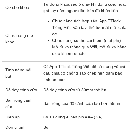
Tự động khóa sau 5 giây khi đóng cửa, hoặc
Cơ chế khóa
gạt tay nắm ngược lên trên để khóa liền.
Chức năng tích hợp sẵn: App TTlock
Tiếng Việt, vân tay, thẻ từ, mật mã, chìa
cơ
Chức năng mở
Chức năng có thể cài thêm (mất phí):
khóa
Mở từ xa thông qua Wifi, mở từ xa bằng
điều khiển remote
Có App TTlock Tiếng Việt dễ sử dụng và cài
Tính năng nổi
đặt, chìa cơ chống sao chép nên đảm bảo
bật
tính an toàn.
Độ dày cánh cửa
Độ dày cánh cửa từ 30mm trở lên
Bản rộng cánh
Bản rộng của đố cánh cửa lớn hơn 55mm
cửa
Điện áp
6V sử dụng 4 viên pin AAA (3 A)
Đơn vị tính
Bộ