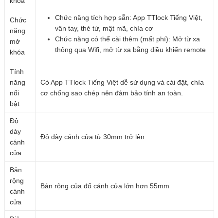
khóa
Chức năng tích hợp sẵn: App TTlock Tiếng Việt,
Chức
vân tay, thẻ từ, mật mã, chìa cơ
năng
Chức năng có thể cài thêm (mất phí): Mở từ xa
mở
thông qua Wifi, mở từ xa bằng điều khiển remote
khóa
Tính
năng
Có App TTlock Tiếng Việt dễ sử dụng và cài đặt, chìa
nổi
cơ chống sao chép nên đảm bảo tính an toàn.
bật
Độ
dày
Độ dày cánh cửa từ 30mm trở lên
cánh
cửa
Bản
rộng
Bản rộng của đố cánh cửa lớn hơn 55mm
cánh
cửa