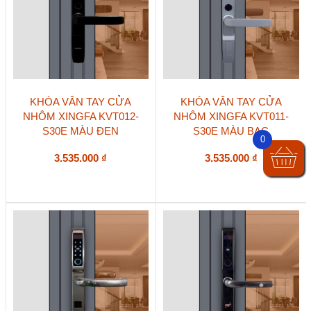
KHÓA VÂN TAY CỬA
KHÓA VÂN TAY CỬA
NHÔM XINGFA KVT012-
NHÔM XINGFA KVT011-
S30E MÀU ĐEN
S30E MÀU BẠC
0
3.535.000
₫
3.535.000
₫