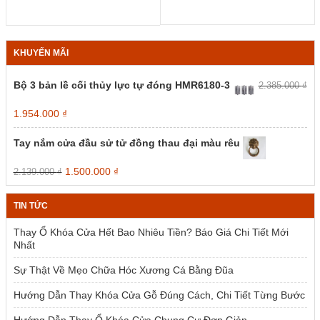
KHUYẾN MÃI
Bộ 3 bản lề cối thủy lực tự đóng HMR6180-3
2.385.000
₫
Giá
Giá
1.954.000
₫
gốc
hiện
là:
tại
Tay nắm cửa đầu sử tử đồng thau đại màu rêu
2.385.000 ₫.
là:
1.954.000 ₫.
Giá
Giá
1.500.000
₫
2.139.000
₫
gốc
hiện
là:
tại
TIN TỨC
2.139.000 ₫.
là:
1.500.000 ₫.
Thay Ổ Khóa Cửa Hết Bao Nhiêu Tiền? Báo Giá Chi Tiết Mới
Nhất
Sự Thật Về Mẹo Chữa Hóc Xương Cá Bằng Đũa
Hướng Dẫn Thay Khóa Cửa Gỗ Đúng Cách, Chi Tiết Từng Bước
Hướng Dẫn Thay Ổ Khóa Cửa Chung Cư Đơn Giản