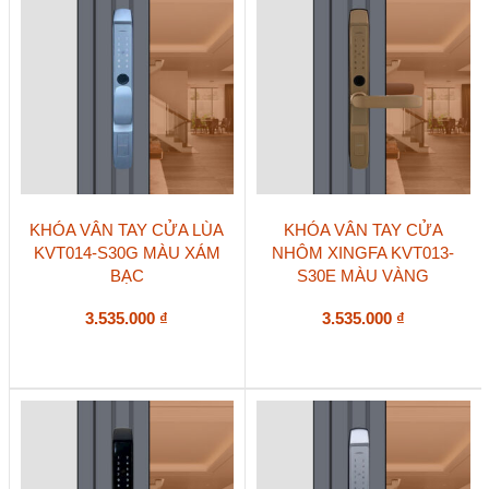
KHÓA VÂN TAY CỬA LÙA
KHÓA VÂN TAY CỬA
KVT014-S30G MÀU XÁM
NHÔM XINGFA KVT013-
BẠC
S30E MÀU VÀNG
3.535.000
₫
3.535.000
₫