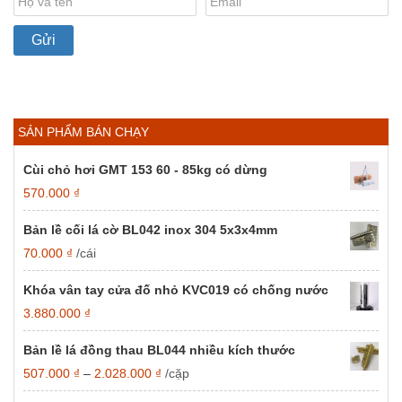
SẢN PHẨM BÁN CHẠY
Cùi chỏ hơi GMT 153 60 - 85kg có dừng
570.000
₫
Bản lề cối lá cờ BL042 inox 304 5x3x4mm
70.000
₫
/cái
Khóa vân tay cửa đố nhỏ KVC019 có chống nước
3.880.000
₫
Bản lề lá đồng thau BL044 nhiều kích thước
Khoảng
507.000
₫
–
2.028.000
₫
/cặp
giá: