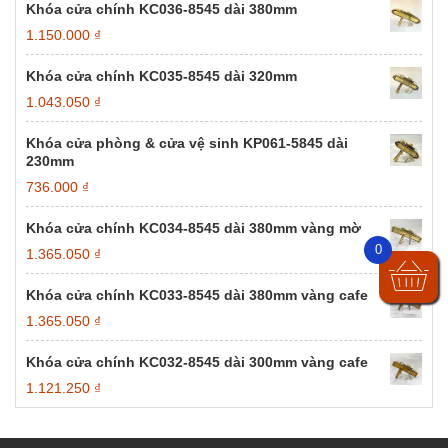
từ
Khóa cửa chính KC036-8545 dài 380mm
507.000 ₫
1.150.000
₫
đến
2.028.000 ₫
Khóa cửa chính KC035-8545 dài 320mm
1.043.050
₫
Khóa cửa phòng & cửa vệ sinh KP061-5845 dài
230mm
736.000
₫
Khóa cửa chính KC034-8545 dài 380mm vàng mờ
0
1.365.050
₫
Khóa cửa chính KC033-8545 dài 380mm vàng cafe
1.365.050
₫
Khóa cửa chính KC032-8545 dài 300mm vàng cafe
1.121.250
₫