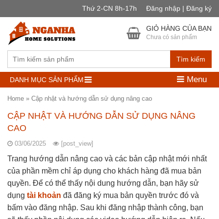
Thứ 2-CN 8h-17h
Đăng nhập | Đăng ký
GIỎ HÀNG CỦA BẠN
Chưa có sản phẩm
Tìm kiếm
Menu
DANH MỤC SẢN PHẨM
Home
»
Cập nhật và hướng dẫn sử dụng nâng cao
CẬP NHẬT VÀ HƯỚNG DẪN SỬ DỤNG NÂNG
CAO
03/06/2025
[post_view]
Trang hướng dẫn nâng cao và các bản cập nhật mới nhất
của phần mềm chỉ áp dụng cho khách hàng đã mua bản
quyền. Để có thể thấy nội dung hướng dẫn, bạn hãy sử
dụng
tài khoản
đã đăng ký mua bản quyền trước đó và
bấm vào đăng nhập. Sau khi đăng nhập thành công, bạn