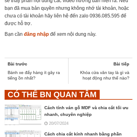
sẽ thấy phần nội dung các video hướng dẫn hiện ra. Nếu
bạn đã mua bản quyền nhưng không nhớ tài khoản, hoặc
chưa có tài khoản hãy liên hệ đến zalo 0936.085.595 để
được hỗ trợ.
Bạn cần
đăng nhập
để xem nội dung này.
Bài trước
Bài tiếp
Bánh xe đẩy hàng ít gây ra
Khóa cửa vân tay là gì và
tiếng ồn nhất?
hoạt động như thế nào?
CÓ THỂ BN QUAN TÂM
Cách tính ván gỗ MDF và chia cắt tối ưu
nhanh, chuyên nghiệp
20/07/2024
Cách chia cắt kính nhanh bằng phần