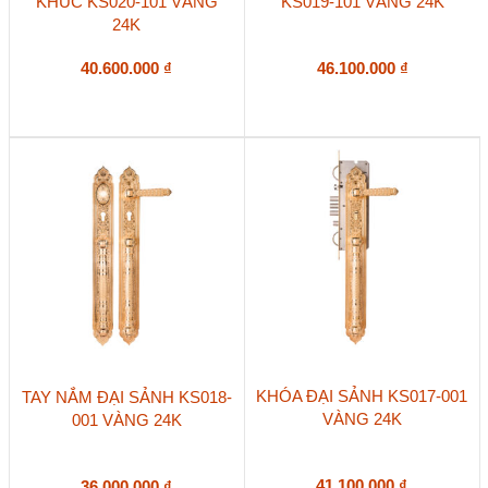
KHÚC KS020-101 VÀNG
KS019-101 VÀNG 24K
24K
40.600.000
₫
46.100.000
₫
KHÓA ĐẠI SẢNH KS017-001
TAY NẮM ĐẠI SẢNH KS018-
VÀNG 24K
001 VÀNG 24K
41.100.000
₫
36.000.000
₫