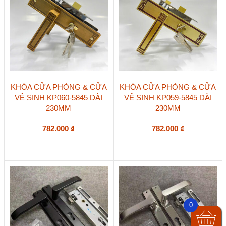
KHÓA CỬA PHÒNG & CỬA
KHÓA CỬA PHÒNG & CỬA
VỆ SINH KP060-5845 DÀI
VỆ SINH KP059-5845 DÀI
230MM
230MM
782.000
₫
782.000
₫
0