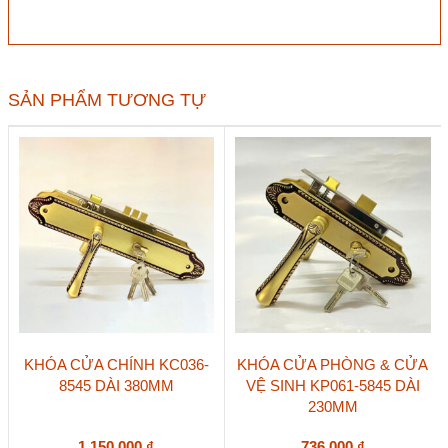
KC035-
8545
dài
320mm
số
SẢN PHẨM TƯƠNG TỰ
lượng
KHÓA CỬA CHÍNH KC036-
KHÓA CỬA PHÒNG & CỬA
8545 DÀI 380MM
VỆ SINH KP061-5845 DÀI
230MM
1.150.000
₫
736.000
₫