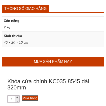
THÔNG SỐ GIAO HÀNG
Cân nặng
2 kg
Kích thước
40 × 20 × 10 cm
MUA SẢN PHẨM NÀY
Khóa cửa chính KC035-8545 dài
320mm
Khóa
Mua hàng
cửa
chính