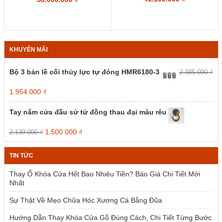
KHUYẾN MÃI
Bộ 3 bản lề cối thủy lực tự đóng HMR6180-3
2.385.000
₫
Giá
Giá
1.954.000
₫
gốc
hiện
là:
tại
Tay nắm cửa đầu sử tử đồng thau đại màu rêu
2.385.000 ₫.
là:
1.954.000 ₫.
Giá
Giá
1.500.000
₫
2.139.000
₫
gốc
hiện
là:
tại
TIN TỨC
2.139.000 ₫.
là:
1.500.000 ₫.
Thay Ổ Khóa Cửa Hết Bao Nhiêu Tiền? Báo Giá Chi Tiết Mới
Nhất
Sự Thật Về Mẹo Chữa Hóc Xương Cá Bằng Đũa
Hướng Dẫn Thay Khóa Cửa Gỗ Đúng Cách, Chi Tiết Từng Bước