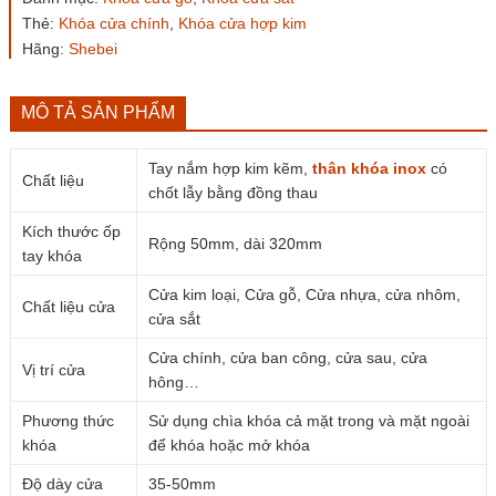
dài
Thẻ:
Khóa cửa chính
,
Khóa cửa hợp kim
320mm
số
Hãng:
Shebei
lượng
MÔ TẢ SẢN PHẨM
Tay nắm hợp kim kẽm,
thân khóa
inox
có
Chất liệu
chốt lẫy bằng đồng thau
Kích thước ốp
Rộng 50mm, dài 320mm
tay khóa
Cửa kim loại, Cửa gỗ, Cửa nhựa, cửa nhôm,
Chất liệu cửa
cửa sắt
Cửa chính, cửa ban công, cửa sau, cửa
Vị trí cửa
hông…
Phương thức
Sử dụng chìa khóa cả mặt trong và mặt ngoài
khóa
để khóa hoặc mở khóa
Độ dày cửa
35-50mm