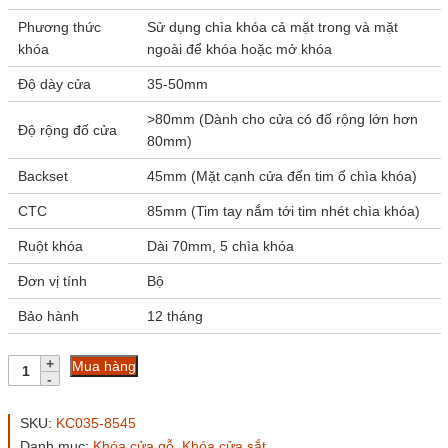
Phương thức
Sử dụng chìa khóa cả mặt trong và mặt
khóa
ngoài để khóa hoặc mở khóa
Độ dày cửa
35-50mm
>80mm (Dành cho cửa có đố rộng lớn hơn
Độ rộng đố cửa
80mm)
Backset
45mm (Mặt cạnh cửa đến tim ổ chìa khóa)
CTC
85mm (Tim tay nắm tới tim nhét chìa khóa)
Ruột khóa
Dài 70mm, 5 chìa khóa
Đơn vị tính
Bộ
Bảo hành
12 tháng
Khóa
Mua hàng
cửa
chính
KC035-
SKU:
KC035-8545
8545
Danh mục:
Khóa cửa gỗ
,
Khóa cửa sắt