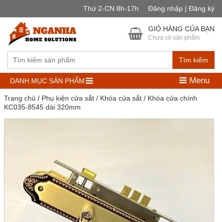
Thứ 2-CN 8h-17h
Đăng nhập | Đăng ký
GIỎ HÀNG CỦA BẠN
Chưa có sản phẩm
Tìm kiếm
Menu
DANH MỤC SẢN PHẨM
Trang chủ
/
Phụ kiện cửa sắt
/
Khóa cửa sắt
/ Khóa cửa chính
KC035-8545 dài 320mm