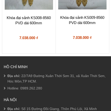
Khóa đại sảnh KS009-8560
Khóa đại sảnh KS008-8560
PVD dài 600mm
PVD dài 600mm
7.038.000
₫
7.038.000
₫
HỒ CHÍ MINH
Địa chỉ:
22/7A9 Đường Xuân Thới Sơn 31, xã Xuân Thới Sơn,
Hóc Môn,TP HCM.
Hotline:
0989.262.280
HÀ NỘI
Địa chỉ:
Số 15 Đường Đồi Giang, Thôn Phú Lội, Xã Minh