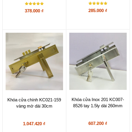
Được xếp
Được xếp
285.000
₫
378.000
₫
hạng
hạng
5
5
5 sao
5 sao
Khóa cửa Inox 201 KC007-
Khóa cửa chính KC021-159
8526 tay 1.5ly dài 260mm
vàng mờ dài 30cm
607.200
₫
1.047.420
₫