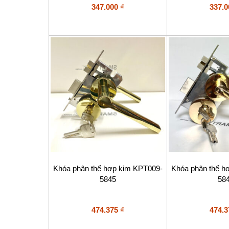
Được xếp
Được x
347.000
₫
337.
hạng
hạng
5.00
5.00
5 sao
5 sao
Khóa phân thể hợp kim KPT009-
Khóa phân thể h
5845
58
474.375
₫
474.