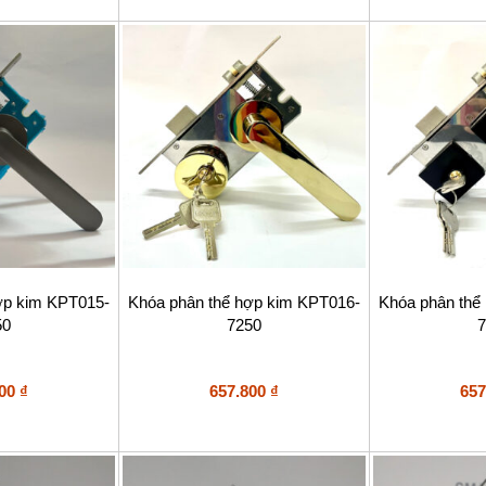
ợp kim KPT015-
Khóa phân thể hợp kim KPT016-
Khóa phân thể
50
7250
7
800
₫
657.800
₫
657