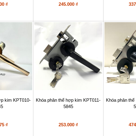
ếp
Được xếp
Đượ
000
₫
245.000
₫
337
hạng
hạng
5
5
5 sao
5 s
ợp kim KPT010-
Khóa phân thể hợp kim KPT011-
Khóa phân thể
45
5845
5
375
₫
253.000
₫
474