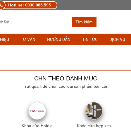
Hotline: 0936.085.595
Tìm kiếm
THIỆU
TƯ VẤN
HƯỚNG DẪN
TIN TỨC
DỊCH VỤ
CHN THEO DANH MỤC
Trưt qua li để chọn các loại sản phẩm bạn cần
Khóa cửa Hafele
Khóa cửa hợp kim