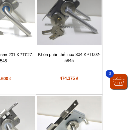
Khóa phân thể inox 304 KPT002-
 inox 201 KPT027-
5845
545
0
474.375
₫
.600
₫