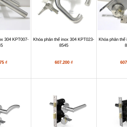
nox 304 KPT007-
Khóa phân thể inox 304 KPT023-
Khóa phân thể
45
8545
8
375
₫
607.200
₫
607