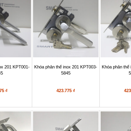
nox 201 KPT001-
Khóa phân thể inox 201 KPT003-
Khóa phân thể
45
5845
5
775
₫
423.775
₫
423