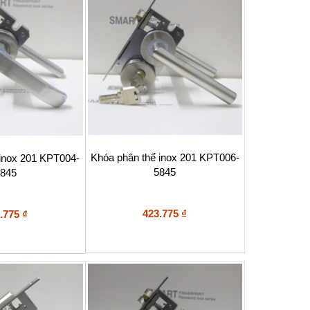
Khóa phân thể inox 201 KPT006-
 inox 201 KPT004-
5845
845
423.775
₫
.775
₫