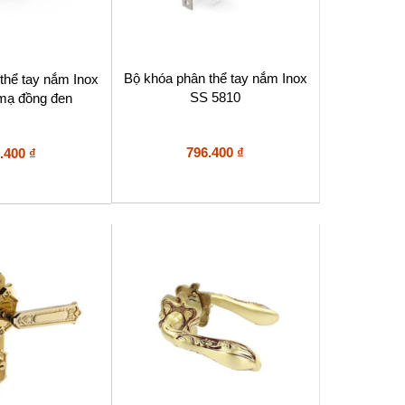
Bộ khóa phân thể tay nắm Inox
thể tay nắm Inox
SS 5810
mạ đồng đen
796.400
₫
.400
₫