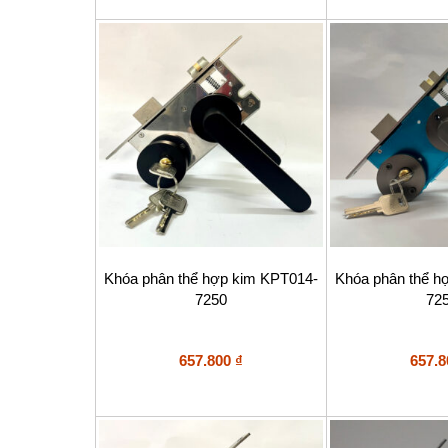
Khóa phân thể hợp kim KPT014-
Khóa phân thể h
7250
72
657.800
₫
657.