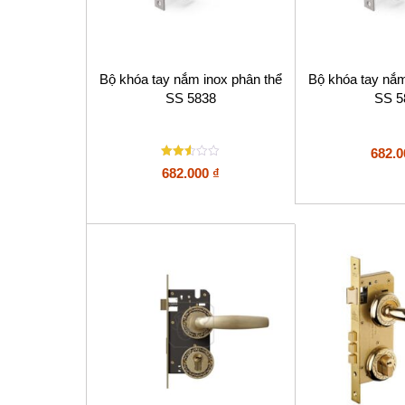
Bộ khóa tay nắm inox phân thể
Bộ khóa tay nắm
SS 5838
SS 5
682.
Được
682.000
₫
xếp
hạng
2.5
5
sao