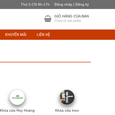
Thứ 2-CN 8h-17h
Đăng nhập | Đăng ký
GIỎ HÀNG CỦA BẠN
Chưa có sản phẩm
KHUYẾN MÃI
LIÊN HỆ
Khóa cửa Huy Hoàng
Khóa cửa Inox
Khóa