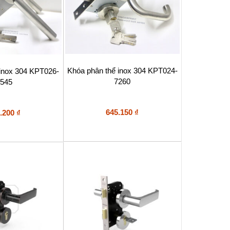
Khóa phân thể inox 304 KPT024-
 inox 304 KPT026-
7260
545
645.150
₫
.200
₫