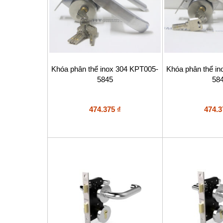
Khóa phân thể inox 304 KPT005-
Khóa phân thể i
5845
58
474.375
₫
474.