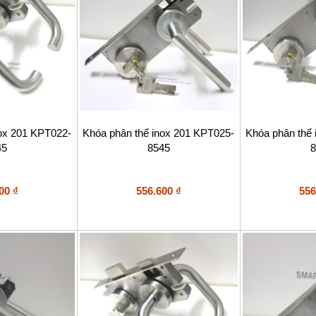
nox 201 KPT022-
Khóa phân thể inox 201 KPT025-
Khóa phân thể
45
8545
8
600
₫
556.600
₫
556