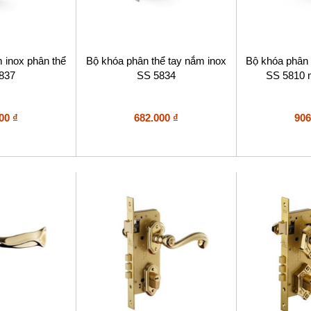
 inox phân thể
Bộ khóa phân thể tay nắm inox
Bộ khóa phân 
837
SS 5834
SS 5810 
000
₫
682.000
₫
906