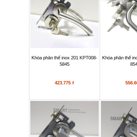
Khóa phân thể inox 201 KPT008-
Khóa phân thể i
5845
85
423.775
₫
556.