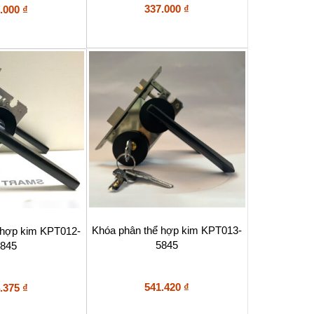
Được xếp
c xếp
337.000
₫
.000
₫
hạng
5.00
5 sao
ao
Khóa phân thể hợp kim KPT013-
 hợp kim KPT012-
5845
845
541.420
₫
.375
₫