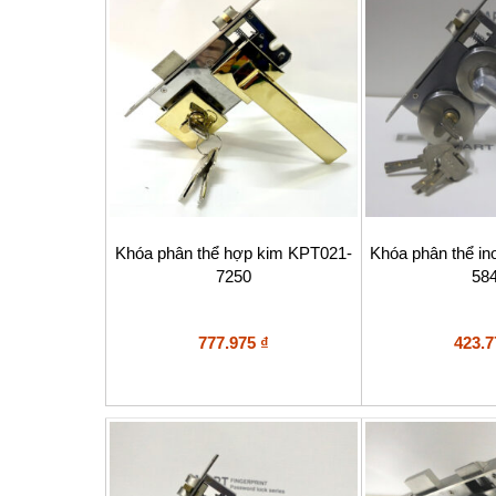
Khóa phân thể hợp kim KPT021-
Khóa phân thể i
7250
58
777.975
₫
423.