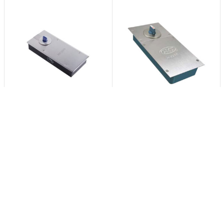
Bản lề sàn GMT H-220C
Bản lề sàn Kinlong HD203
110kg
100kg
1.240.000
₫
1.229.000
₫