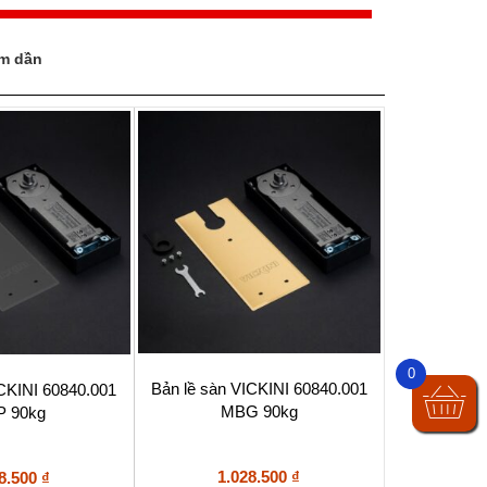
ảm dần
0
Bản lề sàn VICKINI 60840.001
ICKINI 60840.001
MBG 90kg
 90kg
1.028.500
₫
8.500
₫