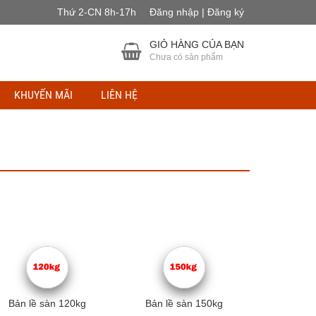
Thứ 2-CN 8h-17h
Đăng nhập | Đăng ký
GIỎ HÀNG CỦA BẠN
Chưa có sản phẩm
KHUYẾN MÃI
LIÊN HỆ
Bản lề sàn 120kg
Bản lề sàn 150kg
Bản lề