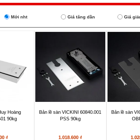
Mới nht
Giá tăng dần
Giá gi
 Huy Hoàng
Bản lề sàn VICKINI 60840.001
Bản lề sàn V
01 90kg
PSS 90kg
OBP
400
₫
1.018.600
₫
1.02