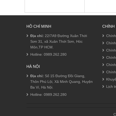
HỒ CHÍ MINH
CHÍNH
Địa chỉ:
22/7A9 Đường Xuân Thới
Chính
Sơn 31, xã Xuân Thới Sơn, Hóc
Chính
Môn,TP HCM.
Chính
Hotline:
0989.262.280
Chính
Chính
HÀ NỘI
Chính
Địa chỉ:
Số 15 Đường Đồi Giang,
Khuyế
Thôn Phú Lội, Xã Minh Quang, Huyện
Lịch t
Ba Vì, Hà Nội.
Hotline:
0989.262.280
C