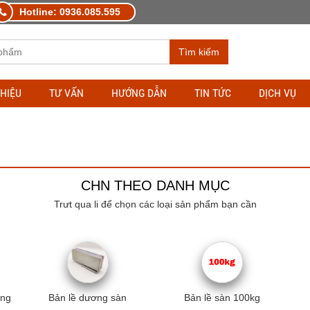
Hotline: 0936.085.595
Tìm kiếm
THIỆU
TƯ VẤN
HƯỚNG DẪN
TIN TỨC
DỊCH VỤ
CHN THEO DANH MỤC
Trưt qua li để chọn các loại sản phẩm bạn cần
àng
Bản lề dương sàn
Bản lề sàn 100kg