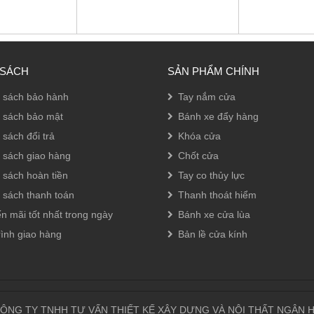
 SÁCH
SẢN PHẨM CHÍNH
 sách bảo hành
Tay nắm cửa
 sách bảo mật
Bánh xe đẩy hàng
 sách đổi trả
Khóa cửa
 sách giao hàng
Chốt cửa
 sách hoàn tiền
Tay co thủy lực
 sách thanh toán
Thanh thoát hiểm
n mãi tốt nhất trong ngày
Bánh xe cửa lùa
rình giao hàng
Bản lề cửa kính
ÔNG TY TNHH TƯ VẤN THIẾT KẾ XÂY DỰNG VÀ NỘI THẤT NGÂN 