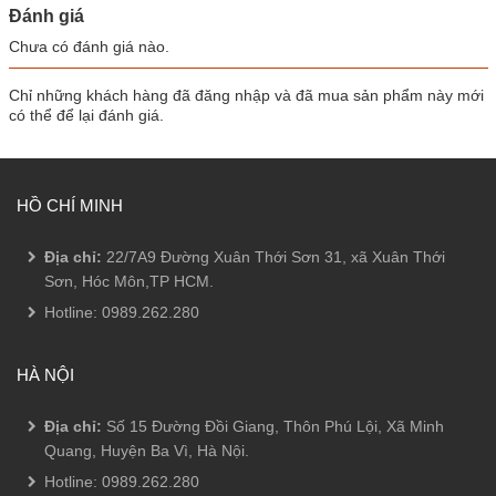
Đánh giá
Chưa có đánh giá nào.
Chỉ những khách hàng đã đăng nhập và đã mua sản phẩm này mới
có thể để lại đánh giá.
HỒ CHÍ MINH
Địa chỉ:
22/7A9 Đường Xuân Thới Sơn 31, xã Xuân Thới
Sơn, Hóc Môn,TP HCM.
Hotline:
0989.262.280
HÀ NỘI
Địa chỉ:
Số 15 Đường Đồi Giang, Thôn Phú Lội, Xã Minh
Quang, Huyện Ba Vì, Hà Nội.
Hotline:
0989.262.280