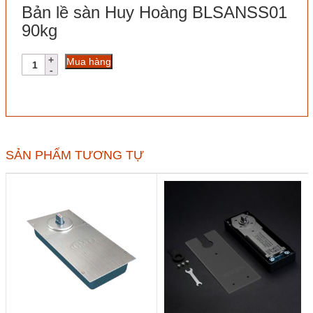
Bản lề sàn Huy Hoàng BLSANSS01
90kg
Bản
Mua hàng
lề
sàn
Huy
Hoàng
BLSANSS01
90kg
số
SẢN PHẨM TƯƠNG TỰ
lượng