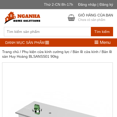
Thứ 2-CN 8h-17h
Đăng nhập | Đăng ký
GIỎ HÀNG CỦA BẠN
Chưa có sản phẩm
Tìm kiếm
Menu
DANH MỤC SẢN PHẨM
Trang chủ
/
Phụ kiện cửa kính cường lực
/
Bản lề cửa kính
/ Bản lề
sàn Huy Hoàng BLSANSS01 90kg