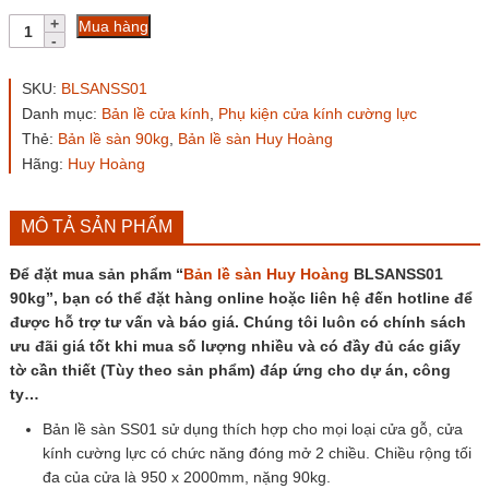
Bản
Mua hàng
lề
sàn
Huy
SKU:
BLSANSS01
Hoàng
Danh mục:
Bản lề cửa kính
,
Phụ kiện cửa kính cường lực
BLSANSS01
Thẻ:
Bản lề sàn 90kg
,
Bản lề sàn Huy Hoàng
90kg
số
Hãng:
Huy Hoàng
lượng
MÔ TẢ SẢN PHẨM
Để đặt mua sản phẩm “
Bản lề sàn Huy Hoàng
BLSANSS01
90kg”, bạn có thể đặt hàng online hoặc liên hệ đến hotline để
được hỗ trợ tư vấn và báo giá. Chúng tôi luôn có chính sách
ưu đãi giá tốt khi mua số lượng nhiều và có đầy đủ các giấy
tờ cần thiết (Tùy theo sản phẩm) đáp ứng cho dự án, công
ty…
Bản lề sàn SS01 sử dụng thích hợp cho mọi loại cửa gỗ, cửa
kính cường lực có chức năng đóng mở 2 chiều. Chiều rộng tối
đa của cửa là 950 x 2000mm, nặng 90kg.