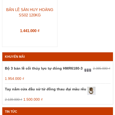
BẢN LỀ SÀN HUY HOÀNG
SS02 120KG
1.441.000
₫
KHUYẾN MÃI
Bộ 3 bản lề cối thủy lực tự đóng HMR6180-3
2.385.000
₫
Giá
Giá
1.954.000
₫
gốc
hiện
là:
tại
Tay nắm cửa đầu sử tử đồng thau đại màu rêu
2.385.000 ₫.
là:
1.954.000 ₫.
Giá
Giá
1.500.000
₫
2.139.000
₫
gốc
hiện
là:
tại
TIN TỨC
2.139.000 ₫.
là: