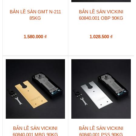
BẢN LỀ SÀN GMT N-211
BẢN LỀ SÀN VICKINI
85KG
60840.001 OBP 90KG
1.580.000
₫
1.028.500
₫
BẢN LỀ SÀN VICKINI
BẢN LỀ SÀN VICKINI
60840.001 MBG 90KG
60840.001 PSS 90KG