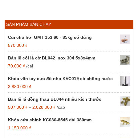
SẢN PHẨM BÁN CHẠY
Cùi chỏ hơi GMT 153 60 - 85kg có dừng
570.000
₫
Bản lề cối lá cờ BL042 inox 304 5x3x4mm
70.000
₫
/cái
Khóa vân tay cửa đố nhỏ KVC019 có chống nước
3.880.000
₫
Bản lề lá đồng thau BL044 nhiều kích thước
Khoảng
507.000
₫
–
2.028.000
₫
/cặp
giá:
từ
Khóa cửa chính KC036-8545 dài 380mm
507.000 ₫
1.150.000
₫
đến
2.028.000 ₫