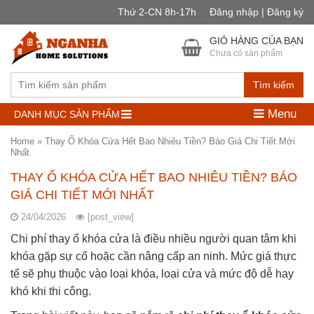
Thứ 2-CN 8h-17h
Đăng nhập | Đăng ký
GIỎ HÀNG CỦA BẠN
Chưa có sản phẩm
Tìm kiếm
Menu
DANH MỤC SẢN PHẨM
Home
»
Thay Ổ Khóa Cửa Hết Bao Nhiêu Tiền? Báo Giá Chi Tiết Mới
Nhất
THAY Ổ KHÓA CỬA HẾT BAO NHIÊU TIỀN? BÁO
GIÁ CHI TIẾT MỚI NHẤT
24/04/2026
[post_view]
Chi phí thay ổ khóa cửa là điều nhiều người quan tâm khi
khóa gặp sự cố hoặc cần nâng cấp an ninh. Mức giá thực
tế sẽ phụ thuộc vào loại khóa, loại cửa và mức độ dễ hay
khó khi thi công.