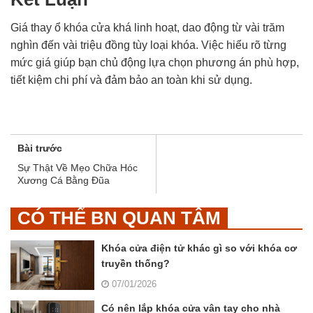
Giá thay ổ khóa cửa khá linh hoạt, dao động từ vài trăm
nghìn đến vài triệu đồng tùy loại khóa. Việc hiểu rõ từng
mức giá giúp bạn chủ động lựa chọn phương án phù hợp,
tiết kiệm chi phí và đảm bảo an toàn khi sử dụng.
Bài trước
Sự Thật Về Mẹo Chữa Hóc
Xương Cá Bằng Đũa
CÓ THỂ BN QUAN TÂM
Khóa cửa điện tử khác gì so với khóa cơ
truyền thống?
07/01/2026
Có nên lắp khóa cửa vân tay cho nhà