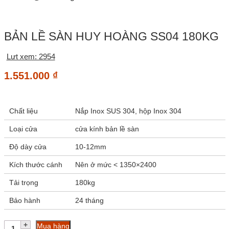
BẢN LỀ SÀN HUY HOÀNG SS04 180KG
Lưt xem: 2954
1.551.000
₫
Chất liệu
Nắp Inox SUS 304, hộp Inox 304
Loại cửa
cửa kính bản lề sàn
Độ dày cửa
10-12mm
Kích thước cánh
Nên ở mức < 1350×2400
Tải trọng
180kg
Bảo hành
24 tháng
Bản
Mua hàng