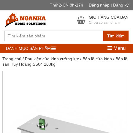
Thứ 2-CN 8h-17h
Đăng nhập | Đăng ký
GIỎ HÀNG CỦA BẠN
Chưa có sản phẩm
Tìm kiếm
Menu
DANH MỤC SẢN PHẨM
Trang chủ
/
Phụ kiện cửa kính cường lực
/
Bản lề cửa kính
/ Bản lề
sàn Huy Hoàng SS04 180kg