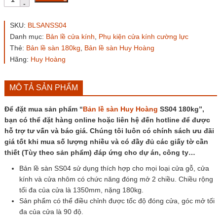
lề
sàn
Huy
SKU:
BLSANSS04
Hoàng
Danh mục:
Bản lề cửa kính
,
Phụ kiện cửa kính cường lực
SS04
Thẻ:
Bản lề sàn 180kg
,
Bản lề sàn Huy Hoàng
180kg
số
Hãng:
Huy Hoàng
lượng
MÔ TẢ SẢN PHẨM
Để đặt mua sản phẩm “
Bản lề sàn Huy Hoàng
SS04 180kg”,
bạn có thể đặt hàng online hoặc liên hệ đến hotline để được
hỗ trợ tư vấn và báo giá. Chúng tôi luôn có chính sách ưu đãi
giá tốt khi mua số lượng nhiều và có đầy đủ các giấy tờ cần
thiết (Tùy theo sản phẩm) đáp ứng cho dự án, công ty…
Bản lề sàn SS04 sử dụng thích hợp cho mọi loại cửa gỗ, cửa
kính và cửa nhôm có chức năng đóng mở 2 chiều. Chiều rộng
tối đa của cửa là 1350mm, nặng 180kg.
Sản phẩm có thể điều chỉnh được tốc độ đóng cửa, góc mở tối
đa của cửa là 90 độ.