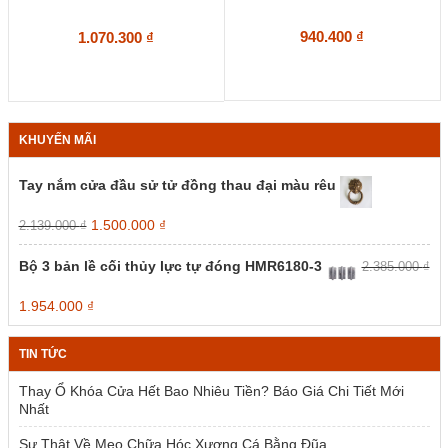
940.400
₫
1.070.300
₫
KHUYẾN MÃI
Tay nắm cửa đầu sử tử đồng thau đại màu rêu
Giá
Giá
1.500.000
₫
2.139.000
₫
gốc
hiện
là:
tại
Bộ 3 bản lề cối thủy lực tự đóng HMR6180-3
2.385.000
₫
2.139.000 ₫.
là:
1.500.000 ₫.
Giá
Giá
1.954.000
₫
gốc
hiện
là:
tại
TIN TỨC
2.385.000 ₫.
là:
1.954.000 ₫.
Thay Ổ Khóa Cửa Hết Bao Nhiêu Tiền? Báo Giá Chi Tiết Mới
Nhất
Sự Thật Về Mẹo Chữa Hóc Xương Cá Bằng Đũa