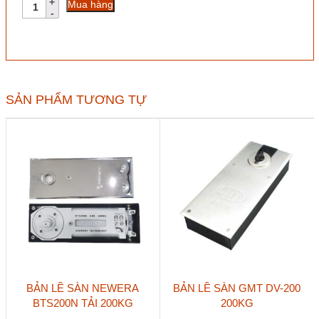
Bản
Mua hàng
lề
sàn
Huy
Hoàng
SS04
180kg
số
SẢN PHẨM TƯƠNG TỰ
lượng
BẢN LỀ SÀN NEWERA
BẢN LỀ SÀN GMT DV-200
BTS200N TẢI 200KG
200KG