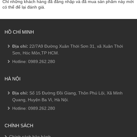
Chỉ những khách hàng đã đăng nhập và đã mua sản phẩm này mới
có thể để lại đánh giá.
HỒ CHÍ MINH
Địa chỉ:
22/7A9 Đường Xuân Thới Sơn 31, xã Xuân Thới
Sơn, Hóc Môn,TP HCM.
Hotline:
0989.262.280
HÀ NỘI
Địa chỉ:
Số 15 Đường Đồi Giang, Thôn Phú Lội, Xã Minh
Quang, Huyện Ba Vì, Hà Nội.
Hotline:
0989.262.280
CHÍNH SÁCH
Chính sách bảo hành