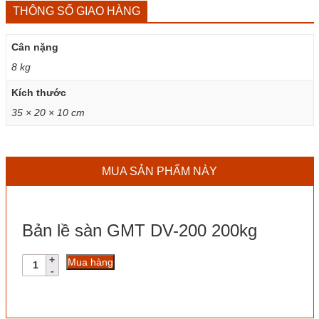
THÔNG SỐ GIAO HÀNG
Cân nặng
8 kg
Kích thước
35 × 20 × 10 cm
MUA SẢN PHẨM NÀY
Bản lề sàn GMT DV-200 200kg
Bản
Mua hàng
lề
sàn
GMT
DV-