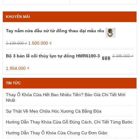
KHUYẾN MÃI
Tay nắm cửa đầu sử tử đồng thau đại màu rêu
Giá
Giá
1.500.000
₫
2.139.000
₫
gốc
hiện
là:
tại
Bộ 3 bản lề cối thủy lực tự đóng HMR6180-3
2.385.000
₫
2.139.000 ₫.
là:
1.500.000 ₫.
Giá
Giá
1.954.000
₫
gốc
hiện
là:
tại
TIN TỨC
2.385.000 ₫.
là:
1.954.000 ₫.
Thay Ổ Khóa Cửa Hết Bao Nhiêu Tiền? Báo Giá Chi Tiết Mới
Nhất
Sự Thật Về Mẹo Chữa Hóc Xương Cá Bằng Đũa
Hướng Dẫn Thay Khóa Cửa Gỗ Đúng Cách, Chi Tiết Từng Bước
Hướng Dẫn Thay Ổ Khóa Cửa Chung Cư Đơn Giản