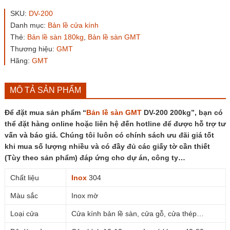
sàn
GMT
SKU:
DV-200
DV-
Danh mục:
Bản lề cửa kính
200
Thẻ:
Bản lề sàn 180kg
,
Bản lề sàn GMT
200kg
số
Thương hiệu:
GMT
lượng
Hãng:
GMT
MÔ TẢ SẢN PHẨM
Để đặt mua sản phẩm “
Bản lề sàn GMT
DV-200 200kg”, bạn có
thể đặt hàng online hoặc liên hệ đến hotline để được hỗ trợ tư
vấn và báo giá. Chúng tôi luôn có chính sách ưu đãi giá tốt
khi mua số lượng nhiều và có đầy đủ các giấy tờ cần thiết
(Tùy theo sản phẩm) đáp ứng cho dự án, công ty…
Chất liệu
Inox
304
Màu sắc
Inox mờ
Loại cửa
Cửa kính bản lề sàn, cửa gỗ, cửa thép…