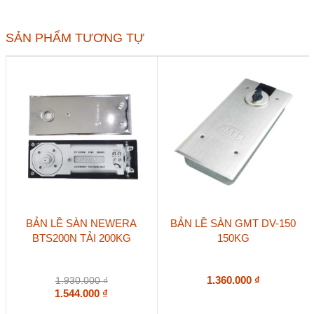
200
200kg
số
SẢN PHẨM TƯƠNG TỰ
lượng
BẢN LỀ SÀN NEWERA
BẢN LỀ SÀN GMT DV-150
BTS200N TẢI 200KG
150KG
1.360.000
₫
1.930.000
₫
1.544.000
₫