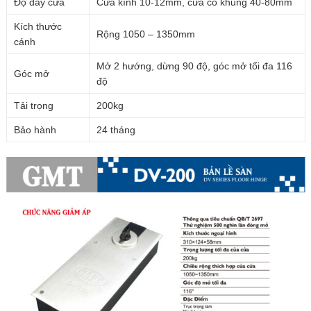
Độ dày cửa
Cửa kính 10-12mm, cửa có khung 40-80mm
Kích thước
Rộng 1050 – 1350mm
cánh
Mở 2 hướng, dừng 90 độ, góc mở tối đa 116
Góc mở
độ
Tải trọng
200kg
Bảo hành
24 tháng