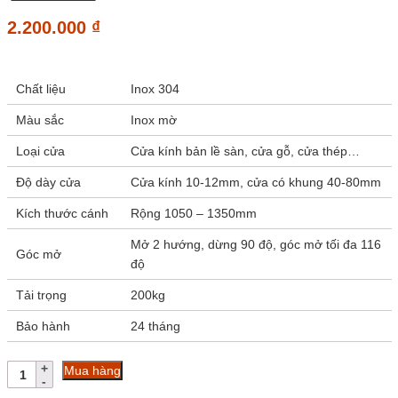
2.200.000
₫
Chất liệu
Inox 304
Màu sắc
Inox mờ
Loại cửa
Cửa kính bản lề sàn, cửa gỗ, cửa thép…
Độ dày cửa
Cửa kính 10-12mm, cửa có khung 40-80mm
Kích thước cánh
Rộng 1050 – 1350mm
Mở 2 hướng, dừng 90 độ, góc mở tối đa 116
Góc mở
độ
Tải trọng
200kg
Bảo hành
24 tháng
Bản
Mua hàng
lề