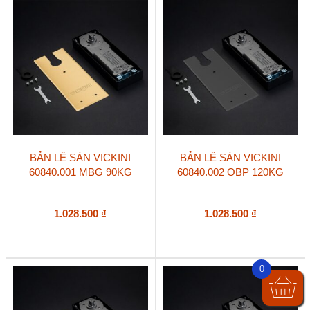
BẢN LỀ SÀN VICKINI
BẢN LỀ SÀN VICKINI
60840.001 MBG 90KG
60840.002 OBP 120KG
1.028.500
₫
1.028.500
₫
0