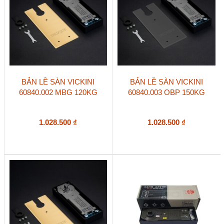
BẢN LỀ SÀN VICKINI
BẢN LỀ SÀN VICKINI
60840.002 MBG 120KG
60840.003 OBP 150KG
1.028.500
₫
1.028.500
₫