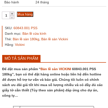
Bảo hành
24 tháng
Bản
Mua hàng
lề
sàn
VICKINI
SKU:
60843.001 PSS
60843.001
Danh mục:
Bản lề cửa kính
PSS
Thẻ:
Bản lề sàn 180kg
,
Bản lề sàn Vickini
180kg
số
Hãng:
Vickini
lượng
MÔ TẢ SẢN PHẨM
Để đặt mua sản phẩm “
Bản lề sàn VICKINI
60843.001 PSS
180kg”, bạn có thể đặt hàng online hoặc liên hệ đến hotline
để được hỗ trợ tư vấn và báo giá. Chúng tôi luôn có chính
sách ưu đãi giá tốt khi mua số lượng nhiều và có đầy đủ các
giấy tờ cần thiết (Tùy theo sản phẩm) đáp ứng cho dự án,
công ty…