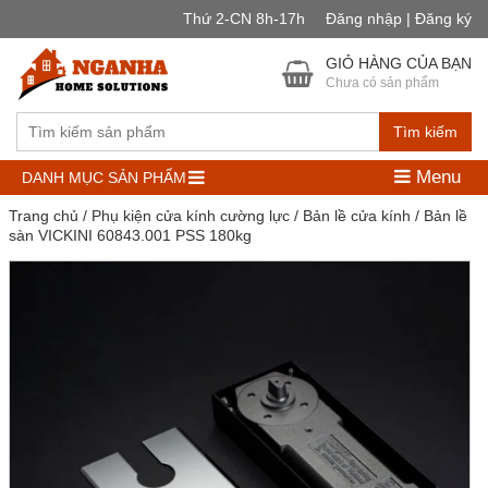
Thứ 2-CN 8h-17h
Đăng nhập | Đăng ký
GIỎ HÀNG CỦA BẠN
Chưa có sản phẩm
Tìm kiếm
Menu
DANH MỤC SẢN PHẨM
Trang chủ
/
Phụ kiện cửa kính cường lực
/
Bản lề cửa kính
/ Bản lề
sàn VICKINI 60843.001 PSS 180kg