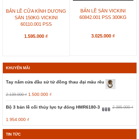
BẢN LỀ SÀN VICKINI
BẢN LỀ CỬA KÍNH DƯƠNG
60842.001 PSS 300KG
SÀN 150KG VICKINI
60110.001 PSS
3.025.000
₫
1.595.000
₫
KHUYẾN MÃI
Tay nắm cửa đầu sử tử đồng thau đại màu rêu
Giá
Giá
1.500.000
₫
2.139.000
₫
gốc
hiện
là:
tại
Bộ 3 bản lề cối thủy lực tự đóng HMR6180-3
2.385.000
₫
2.139.000 ₫.
là:
1.500.000 ₫.
Giá
Giá
1.954.000
₫
gốc
hiện
là:
tại
TIN TỨC
2.385.000 ₫.
là: