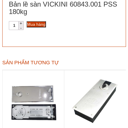
Bản lề sàn VICKINI 60843.001 PSS
180kg
Bản
Mua hàng
lề
sàn
VICKINI
60843.001
PSS
180kg
số
SẢN PHẨM TƯƠNG TỰ
lượng