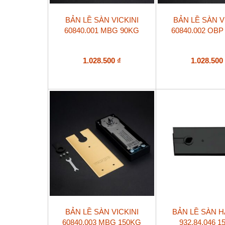
BẢN LỀ SÀN VICKINI
BẢN LỀ SÀN V
60840.001 MBG 90KG
60840.002 OBP
1.028.500
₫
1.028.50
BẢN LỀ SÀN VICKINI
BẢN LỀ SÀN 
60840.003 MBG 150KG
932.84.046 