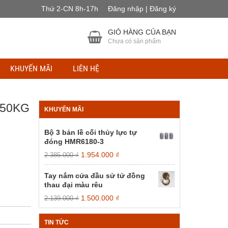
Thứ 2-CN 8h-17h
Đăng nhập | Đăng ký
GIỎ HÀNG CỦA BẠN
Chưa có sản phẩm
KHUYẾN MÃI
LIÊN HỆ
150KG
KHUYẾN MÃI
Bộ 3 bản lề cối thủy lực tự
đóng HMR6180-3
Giá
Giá
1.954.000
₫
2.385.000
₫
gốc
hiện
là:
tại
Tay nắm cửa đầu sử tử đồng
2.385.000 ₫.
là:
thau đại màu rêu
1.954.000 ₫.
Giá
Giá
1.500.000
₫
2.139.000
₫
gốc
hiện
là:
tại
TIN TỨC
2.139.000 ₫.
là: