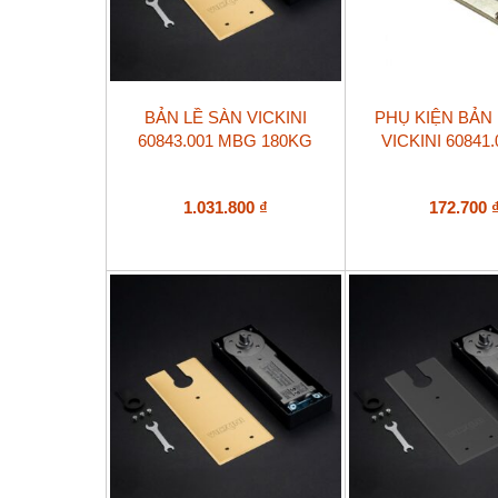
BẢN LỀ SÀN VICKINI
PHỤ KIỆN BẢN
60843.001 MBG 180KG
VICKINI 60841
1.031.800
₫
172.700