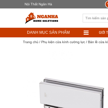
Nội Thất Ngân Hà
GIỚI 
DANH MỤC SẢN PHẨM
Trang chủ
/
Phụ kiện cửa kính cường lực
/
Bản lề cửa k