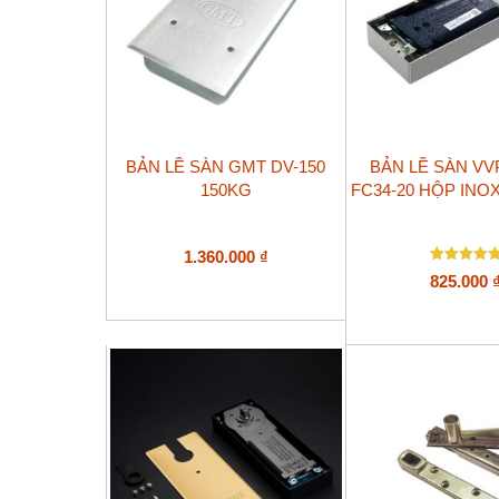
BẢN LỀ SÀN GMT DV-150
BẢN LỀ SÀN VV
150KG
FC34-20 HỘP INOX
1.360.000
₫
Được xếp
825.000
hạng
5.00
5 sao