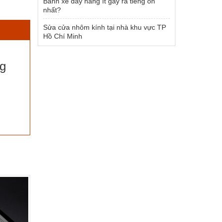
Bánh xe đẩy hàng ít gây ra tiếng ồn
nhất?
Sửa cửa nhôm kính tại nhà khu vực TP
Hồ Chí Minh
kg