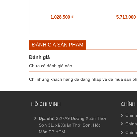
1.028.500
₫
5.713.00
ĐÁNH GIÁ SẢN PHẨM
Đánh giá
Chưa có đánh giá nào.
Chỉ những khách hàng đã đăng nhập và đã mua sản phẩ
HỒ CHÍ MINH
CHÍNH
Chính
Địa chỉ:
22/7A9 Đường Xuân Thới
Chính
Sơn 31, xã Xuân Thới Sơn, Hóc
Môn,TP HCM.
Chính