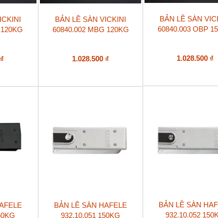
BẢN LỀ SÀN VIC
ICKINI
BẢN LỀ SÀN VICKINI
60840.003 OBP 1
 120KG
60840.002 MBG 120KG
1.028.500
₫
0
₫
1.028.500
₫
BẢN LỀ SÀN HA
HAFELE
BẢN LỀ SÀN HAFELE
932.10.052 150
150KG
932.10.051 150KG