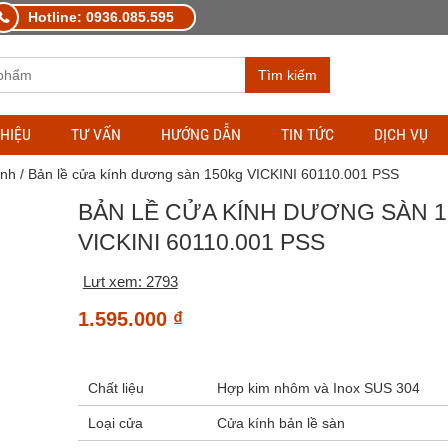
Hotline: 0936.085.595
Tìm kiếm
THIỆU
TƯ VẤN
HƯỚNG DẪN
TIN TỨC
DỊCH VỤ
ính
/ Bản lề cửa kính dương sàn 150kg VICKINI 60110.001 PSS
BẢN LỀ CỬA KÍNH DƯƠNG SÀN 
VICKINI 60110.001 PSS
Lưt xem: 2793
1.595.000
₫
Chất liệu
Hợp kim nhôm và Inox SUS 304
Loại cửa
Cửa kính bản lề sàn