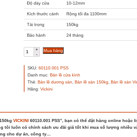
Độ dày cửa
10-12mm
Kích thước cánh
Rộng tối đa 1100mm
Tải trọng
150kg
Bảo hành
24 tháng
Bản
Mua hàng
lề
cửa
kính
SKU:
60110.001 PSS
dương
Danh mục:
Bản lề cửa kính
sàn
Thẻ:
Bản lề dương sàn
,
Bản lề sàn 150kg
,
Bản lề sàn Vi
150kg
VICKINI
Hãng:
Vickini
60110.001
PSS
số
lượng
150kg
VICKINI
60110.001 PSS”, bạn có thể đặt hàng online hoặc l
g tôi luôn có chính sách ưu đãi giá tốt khi mua số lượng nhiều v
 ứng cho dự án, công ty…