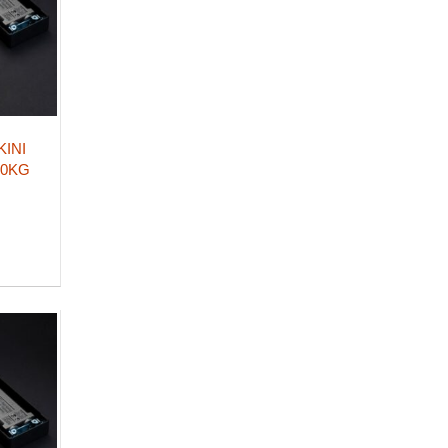
KINI
80KG