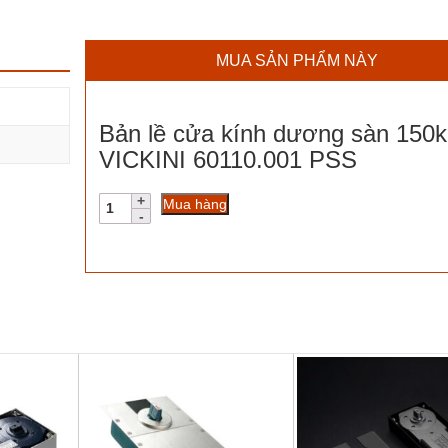
MUA SẢN PHẨM NÀY
Bản lề cửa kính dương sàn 150
VICKINI 60110.001 PSS
Bản
Mua hàng
lề
cửa
kính
dương
sàn
150kg
VICKINI
60110.001
PSS
số
lượng