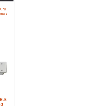
KINI
50KG
FELE
KG