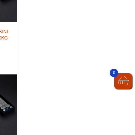
KINI
90KG
0