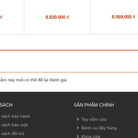
8.069.000
₫
0
₫
8.830.000
₫
m này mới có thể để lại đánh giá.
 SÁCH
SẢN PHẨM CHÍNH
 sách bảo hành
Tay nắm cửa
 sách bảo mật
Bánh xe đẩy hàng
 sách đổi trả
Khóa cửa