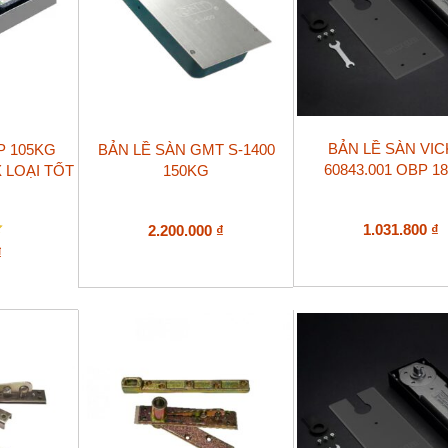
BẢN LỀ SÀN VIC
P 105KG
BẢN LỀ SÀN GMT S-1400
60843.001 OBP 1
 LOẠI TỐT
150KG
1.031.800
₫
2.200.000
₫
₫