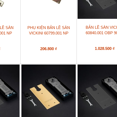
BẢN LỀ SÀN VIC
 LỀ SÀN
PHỤ KIỆN BẢN LỀ SÀN
60840.001 OBP 
.001 NP
VICKINI 60799.001 NP
1.028.500
₫
₫
206.800
₫