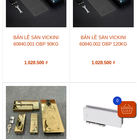
BẢN LỀ SÀN VICKINI
BẢN LỀ SÀN VICKINI
60840.001 OBP 90KG
60840.002 OBP 120KG
1.028.500
₫
1.028.500
₫
0