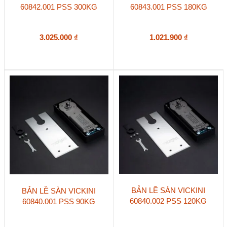
60842.001 PSS 300KG
60843.001 PSS 180KG
3.025.000
₫
1.021.900
₫
BẢN LỀ SÀN VICKINI
BẢN LỀ SÀN VICKINI
60840.002 PSS 120KG
60840.001 PSS 90KG