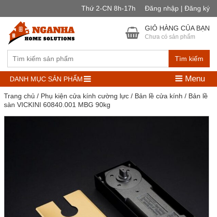
Thứ 2-CN 8h-17h
Đăng nhập | Đăng ký
GIỎ HÀNG CỦA BẠN
Chưa có sản phẩm
Tìm kiếm
Menu
DANH MỤC SẢN PHẨM
Trang chủ
/
Phụ kiện cửa kính cường lực
/
Bản lề cửa kính
/ Bản lề
sàn VICKINI 60840.001 MBG 90kg