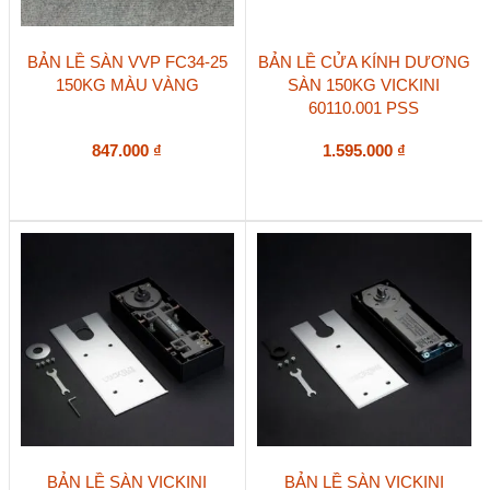
BẢN LỀ SÀN VVP FC34-25
BẢN LỀ CỬA KÍNH DƯƠNG
150KG MÀU VÀNG
SÀN 150KG VICKINI
60110.001 PSS
847.000
₫
1.595.000
₫
BẢN LỀ SÀN VICKINI
BẢN LỀ SÀN VICKINI