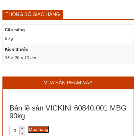
THÔNG SỐ GIAO HÀNG
Cân nặng
8 kg
Kích thước
35 × 20 × 10 cm
MUA SẢN PHẨM NÀY
Bản lề sàn VICKINI 60840.001 MBG
90kg
Bản
Mua hàng
lề