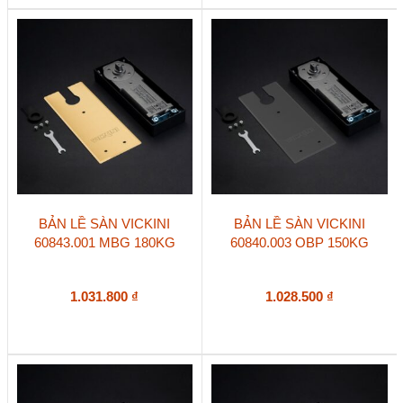
BẢN LỀ SÀN VICKINI
BẢN LỀ SÀN VICKINI
60843.001 MBG 180KG
60840.003 OBP 150KG
1.031.800
₫
1.028.500
₫