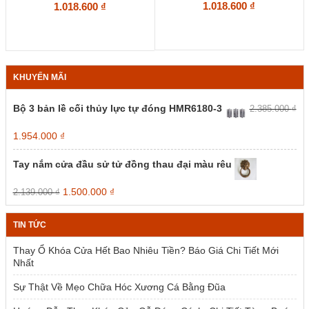
1.018.600
₫
1.018.600
₫
KHUYẾN MÃI
Bộ 3 bản lề cối thủy lực tự đóng HMR6180-3
2.385.000
₫
Giá
Giá
1.954.000
₫
gốc
hiện
là:
tại
Tay nắm cửa đầu sử tử đồng thau đại màu rêu
2.385.000 ₫.
là:
1.954.000 ₫.
Giá
Giá
1.500.000
₫
2.139.000
₫
gốc
hiện
là:
tại
TIN TỨC
2.139.000 ₫.
là:
1.500.000 ₫.
Thay Ổ Khóa Cửa Hết Bao Nhiêu Tiền? Báo Giá Chi Tiết Mới
Nhất
Sự Thật Về Mẹo Chữa Hóc Xương Cá Bằng Đũa