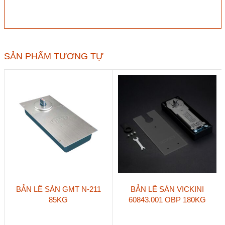
sàn
VICKINI
60840.001
MBG
90kg
số
SẢN PHẨM TƯƠNG TỰ
lượng
BẢN LỀ SÀN GMT N-211
BẢN LỀ SÀN VICKINI
85KG
60843.001 OBP 180KG