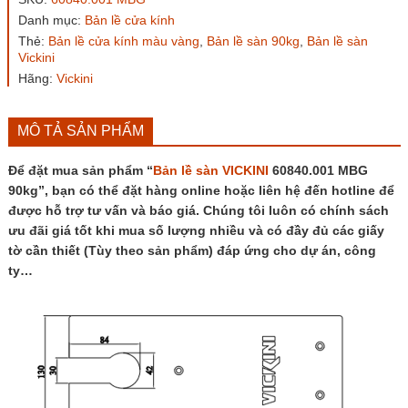
60840.001
Danh mục:
Bản lề cửa kính
MBG
Thẻ:
Bản lề cửa kính màu vàng
,
Bản lề sàn 90kg
,
Bản lề sàn
90kg
Vickini
số
lượng
Hãng:
Vickini
MÔ TẢ SẢN PHẨM
Để đặt mua sản phẩm “
Bản lề sàn VICKINI
60840.001 MBG
90kg”, bạn có thể đặt hàng online hoặc liên hệ đến hotline để
được hỗ trợ tư vấn và báo giá. Chúng tôi luôn có chính sách
ưu đãi giá tốt khi mua số lượng nhiều và có đầy đủ các giấy
tờ cần thiết (Tùy theo sản phẩm) đáp ứng cho dự án, công
ty…