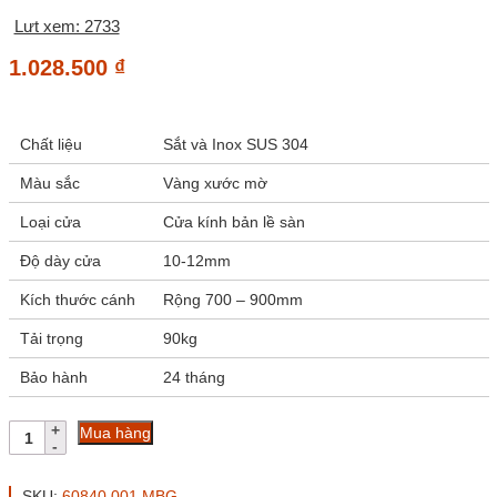
Lưt xem: 2733
1.028.500
₫
Chất liệu
Sắt và Inox SUS 304
Màu sắc
Vàng xước mờ
Loại cửa
Cửa kính bản lề sàn
Độ dày cửa
10-12mm
Kích thước cánh
Rộng 700 – 900mm
Tải trọng
90kg
Bảo hành
24 tháng
Bản
Mua hàng
lề
sàn
VICKINI
SKU:
60840.001 MBG