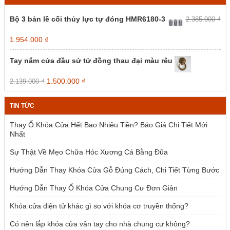
Bộ 3 bản lề cối thủy lực tự đóng HMR6180-3
2.385.000
₫
Giá
Giá
1.954.000
₫
gốc
hiện
là:
tại
Tay nắm cửa đầu sử tử đồng thau đại màu rêu
2.385.000 ₫.
là:
1.954.000 ₫.
Giá
Giá
1.500.000
₫
2.139.000
₫
gốc
hiện
là:
tại
TIN TỨC
2.139.000 ₫.
là:
1.500.000 ₫.
Thay Ổ Khóa Cửa Hết Bao Nhiêu Tiền? Báo Giá Chi Tiết Mới
Nhất
Sự Thật Về Mẹo Chữa Hóc Xương Cá Bằng Đũa
Hướng Dẫn Thay Khóa Cửa Gỗ Đúng Cách, Chi Tiết Từng Bước
Hướng Dẫn Thay Ổ Khóa Cửa Chung Cư Đơn Giản
Khóa cửa điện tử khác gì so với khóa cơ truyền thống?
Có nên lắp khóa cửa vân tay cho nhà chung cư không?