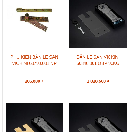
PHỤ KIỆN BẢN LỀ SÀN
BẢN LỀ SÀN VICKINI
VICKINI 60799.001 NP
60840.001 OBP 90KG
206.800
₫
1.028.500
₫