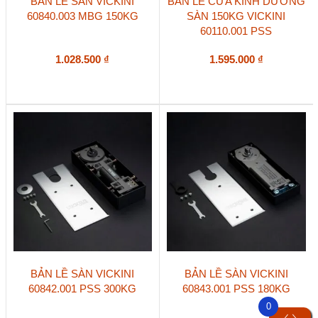
BẢN LỀ SÀN VICKINI
BẢN LỀ CỬA KÍNH DƯƠNG
60840.003 MBG 150KG
SÀN 150KG VICKINI
60110.001 PSS
1.028.500
₫
1.595.000
₫
BẢN LỀ SÀN VICKINI
BẢN LỀ SÀN VICKINI
60842.001 PSS 300KG
60843.001 PSS 180KG
0