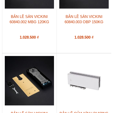
BẢN LỀ SÀN VICKINI
BẢN LỀ SÀN VICKINI
60840.002 MBG 120KG
60840.003 OBP 150KG
1.028.500
₫
1.028.500
₫