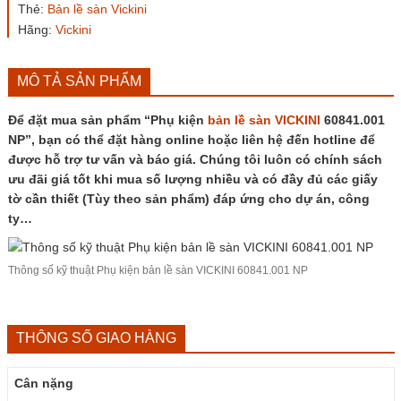
Thẻ:
Bản lề sàn Vickini
60841.001
NP
Hãng:
Vickini
số
lượng
MÔ TẢ SẢN PHẨM
Để đặt mua sản phẩm “Phụ kiện
bản lề sàn VICKINI
60841.001
NP”, bạn có thể đặt hàng online hoặc liên hệ đến hotline để
được hỗ trợ tư vấn và báo giá. Chúng tôi luôn có chính sách
ưu đãi giá tốt khi mua số lượng nhiều và có đầy đủ các giấy
tờ cần thiết (Tùy theo sản phẩm) đáp ứng cho dự án, công
ty…
Thông số kỹ thuật Phụ kiện bản lề sàn
VICKINI
60841.001 NP
THÔNG SỐ GIAO HÀNG
Cân nặng