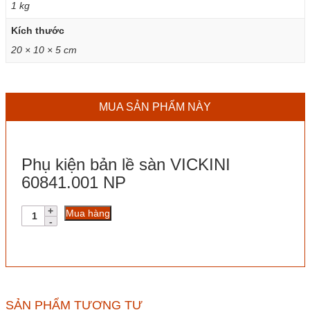
1 kg
Kích thước
20 × 10 × 5 cm
MUA SẢN PHẨM NÀY
Phụ kiện bản lề sàn VICKINI
60841.001 NP
Phụ
Mua hàng
kiện
bản
lề
sàn
VICKINI
60841.001
NP
SẢN PHẨM TƯƠNG TỰ