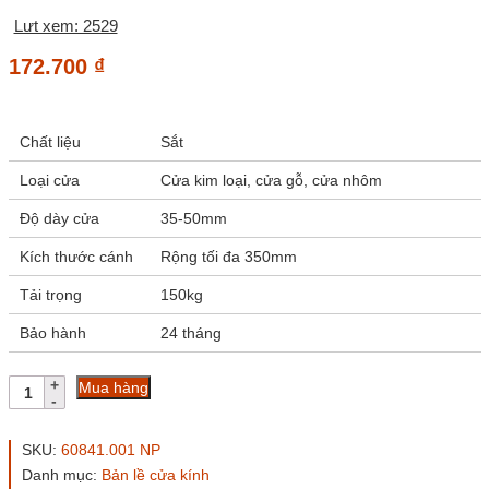
Lưt xem: 2529
172.700
₫
Chất liệu
Sắt
Loại cửa
Cửa kim loại, cửa gỗ, cửa nhôm
Độ dày cửa
35-50mm
Kích thước cánh
Rộng tối đa 350mm
Tải trọng
150kg
Bảo hành
24 tháng
Phụ
Mua hàng
kiện
bản
lề
SKU:
60841.001 NP
sàn
Danh mục:
Bản lề cửa kính
VICKINI