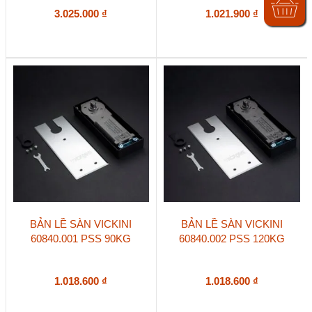
3.025.000
₫
1.021.900
₫
BẢN LỀ SÀN VICKINI
BẢN LỀ SÀN VICKINI
60840.001 PSS 90KG
60840.002 PSS 120KG
1.018.600
₫
1.018.600
₫