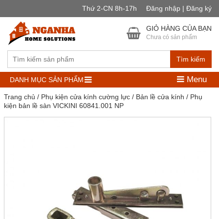
Thứ 2-CN 8h-17h
Đăng nhập | Đăng ký
GIỎ HÀNG CỦA BẠN
Chưa có sản phẩm
Tìm kiếm
Menu
DANH MỤC SẢN PHẨM
Trang chủ
/
Phụ kiện cửa kính cường lực
/
Bản lề cửa kính
/ Phụ
kiện bản lề sàn VICKINI 60841.001 NP