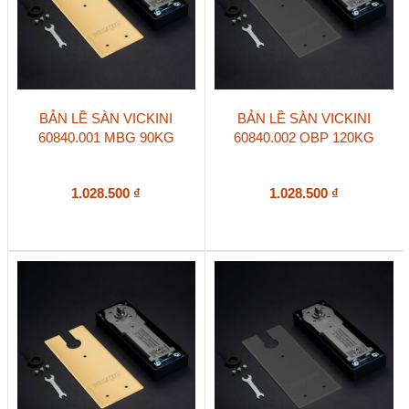
BẢN LỀ SÀN VICKINI
BẢN LỀ SÀN VICKINI
60840.001 MBG 90KG
60840.002 OBP 120KG
1.028.500
₫
1.028.500
₫