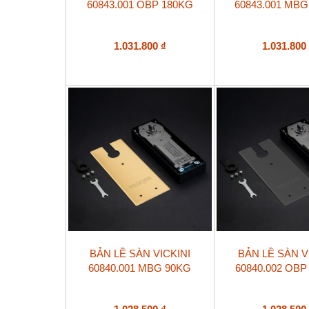
60843.001 OBP 180KG
60843.001 MBG
1.031.800
₫
1.031.80
BẢN LỀ SÀN VICKINI
BẢN LỀ SÀN V
60840.001 MBG 90KG
60840.002 OBP