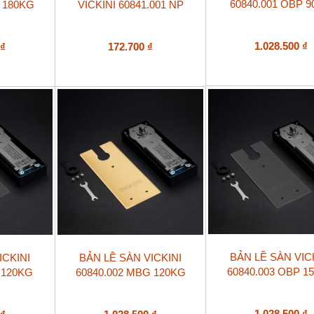
60840.001 OBP 
 180KG
VICKINI 60841.001 NP
1.028.500
₫
0
₫
172.700
₫
BẢN LỀ SÀN VIC
ICKINI
BẢN LỀ SÀN VICKINI
60840.003 OBP 1
 120KG
60840.002 MBG 120KG
1.028.500
₫