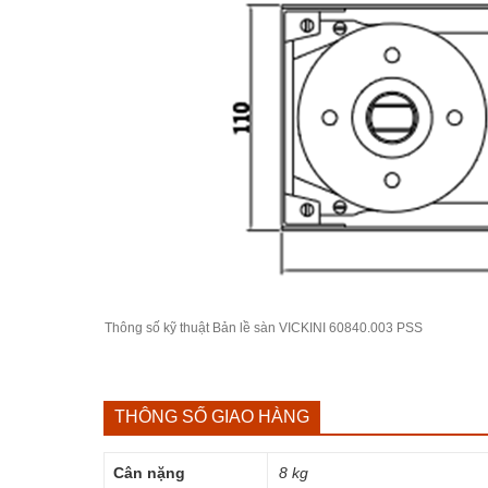
Thông số kỹ thuật Bản lề sàn
VICKINI
60840.003 PSS
THÔNG SỐ GIAO HÀNG
Cân nặng
8 kg