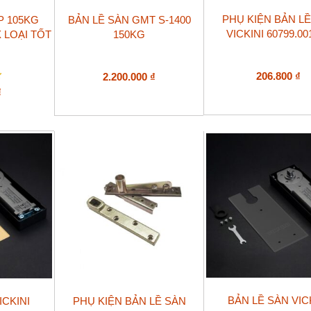
PHỤ KIỆN BẢN L
P 105KG
BẢN LỀ SÀN GMT S-1400
VICKINI 60799.00
 LOẠI TỐT
150KG
206.800
₫
2.200.000
₫
₫
BẢN LỀ SÀN VIC
ICKINI
PHỤ KIỆN BẢN LỀ SÀN