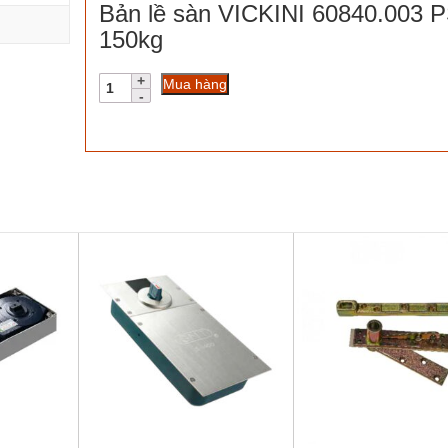
Bản lề sàn VICKINI 60840.003 
150kg
Bản
Mua hàng
lề
sàn
VICKINI
60840.003
PSS
150kg
số
lượng