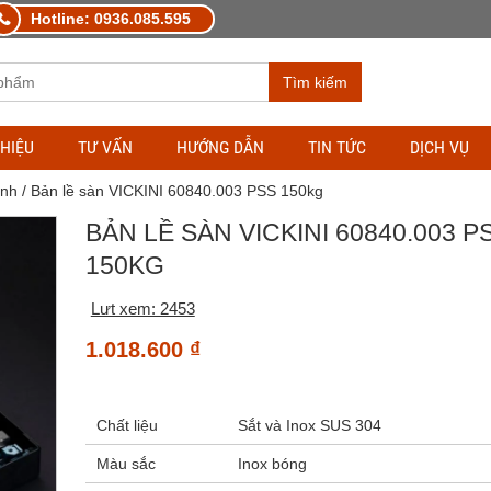
Hotline: 0936.085.595
Tìm kiếm
THIỆU
TƯ VẤN
HƯỚNG DẪN
TIN TỨC
DỊCH VỤ
ính
/ Bản lề sàn VICKINI 60840.003 PSS 150kg
BẢN LỀ SÀN VICKINI 60840.003 P
150KG
Lưt xem: 2453
1.018.600
₫
Chất liệu
Sắt và Inox SUS 304
Màu sắc
Inox bóng