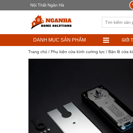
Nội Thất Ngân Hà
GIỚI 
DANH MỤC SẢN PHẨM
Trang chủ
/
Phụ kiện cửa kính cường lực
/
Bản lề cửa k