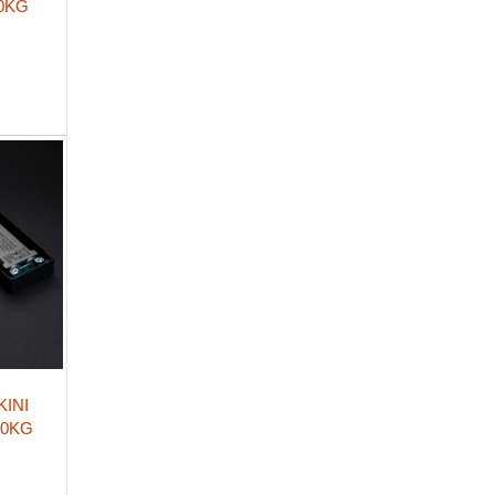
90KG
KINI
50KG