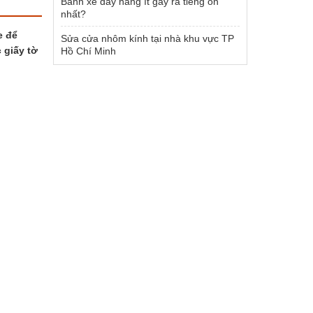
Bánh xe đẩy hàng ít gây ra tiếng ồn
nhất?
e để
Sửa cửa nhôm kính tại nhà khu vực TP
 giấy tờ
Hồ Chí Minh