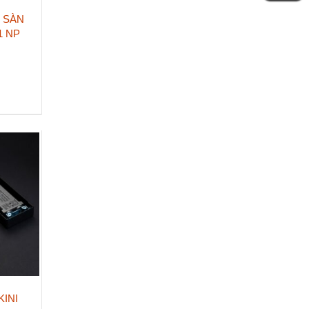
Ề SÀN
1 NP
KINI