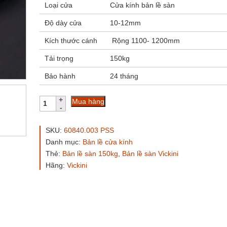
Loại cửa
Cửa kính bản lề sàn
Độ dày cửa
10-12mm
Kích thước cánh
Rộng 1100- 1200mm
Tải trọng
150kg
Bảo hành
24 tháng
Bản
Mua hàng
lề
sàn
VICKINI
SKU:
60840.003 PSS
60840.003
Danh mục:
Bản lề cửa kính
PSS
Thẻ:
Bản lề sàn 150kg
,
Bản lề sàn Vickini
150kg
số
Hãng:
Vickini
lượng