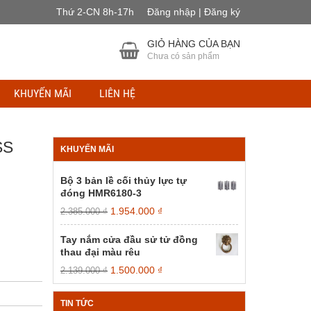
Thứ 2-CN 8h-17h
Đăng nhập | Đăng ký
GIỎ HÀNG CỦA BẠN
Chưa có sản phẩm
KHUYẾN MÃI
LIÊN HỆ
SS
KHUYẾN MÃI
Bộ 3 bản lề cối thủy lực tự
đóng HMR6180-3
Giá
Giá
1.954.000
₫
2.385.000
₫
gốc
hiện
là:
tại
Tay nắm cửa đầu sử tử đồng
2.385.000 ₫.
là:
thau đại màu rêu
1.954.000 ₫.
Giá
Giá
1.500.000
₫
2.139.000
₫
gốc
hiện
là:
tại
TIN TỨC
2.139.000 ₫.
là: