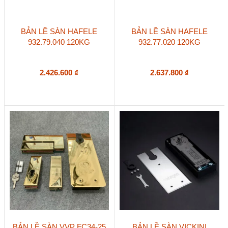
BẢN LỀ SÀN HAFELE
BẢN LỀ SÀN HAFELE
932.79.040 120KG
932.77.020 120KG
2.426.600
₫
2.637.800
₫
BẢN LỀ SÀN VVP FC34-25
BẢN LỀ SÀN VICKINI