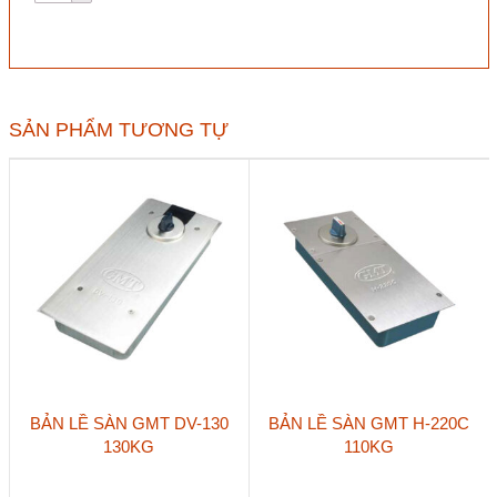
sàn
Huy
Hoàng
SS02
Vàng
120kg
SẢN PHẨM TƯƠNG TỰ
số
lượng
BẢN LỀ SÀN GMT DV-130
BẢN LỀ SÀN GMT H-220C
130KG
110KG