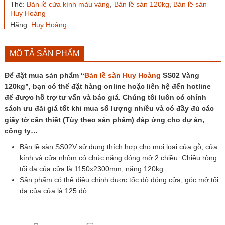
Thẻ:
Bản lề cửa kính màu vàng
,
Bản lề sàn 120kg
,
Bản lề sàn
Vàng
Huy Hoàng
120kg
số
Hãng:
Huy Hoàng
lượng
MÔ TẢ SẢN PHẨM
Để đặt mua sản phẩm “
Bản lề sàn Huy Hoàng
SS02 Vàng
120kg”, bạn có thể đặt hàng online hoặc liên hệ đến hotline
để được hỗ trợ tư vấn và báo giá. Chúng tôi luôn có chính
sách ưu đãi giá tốt khi mua số lượng nhiều và có đầy đủ các
giấy tờ cần thiết (Tùy theo sản phẩm) đáp ứng cho dự án,
công ty…
Bản lề sàn SS02V sử dụng thích hợp cho mọi loại cửa gỗ, cửa
kính và cửa nhôm có chức năng đóng mở 2 chiều. Chiều rộng
tối đa của cửa là 1150x2300mm, nặng 120kg.
Sản phẩm có thể điều chỉnh được tốc độ đóng cửa, góc mở tối
đa của cửa là 125 độ .