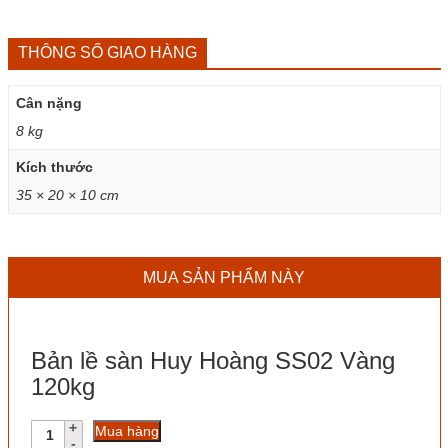
THÔNG SỐ GIAO HÀNG
Cân nặng
8 kg
Kích thước
35 × 20 × 10 cm
MUA SẢN PHẨM NÀY
Bản lề sàn Huy Hoàng SS02 Vàng
120kg
Bản
Mua hàng
lề