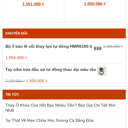
1.650.000
₫
1.551.000
₫
KHUYẾN MÃI
Bộ 3 bản lề cối thủy lực tự đóng HMR6180-3
2.385.000
₫
Giá
Giá
1.954.000
₫
gốc
hiện
là:
tại
Tay nắm cửa đầu sử tử đồng thau đại màu rêu
2.385.000 ₫.
là:
1.954.000 ₫.
Giá
Giá
1.500.000
₫
2.139.000
₫
gốc
hiện
là:
tại
TIN TỨC
2.139.000 ₫.
là:
1.500.000 ₫.
Thay Ổ Khóa Cửa Hết Bao Nhiêu Tiền? Báo Giá Chi Tiết Mới
Nhất
Sự Thật Về Mẹo Chữa Hóc Xương Cá Bằng Đũa