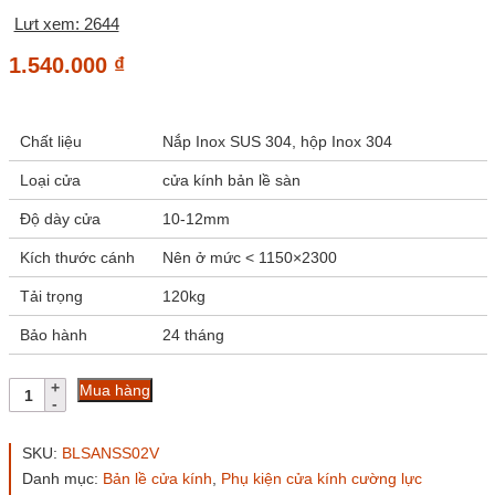
Lưt xem: 2644
1.540.000
₫
Chất liệu
Nắp Inox SUS 304, hộp Inox 304
Loại cửa
cửa kính bản lề sàn
Độ dày cửa
10-12mm
Kích thước cánh
Nên ở mức < 1150×2300
Tải trọng
120kg
Bảo hành
24 tháng
Bản
Mua hàng
lề
sàn
Huy
SKU:
BLSANSS02V
Hoàng
Danh mục:
Bản lề cửa kính
,
Phụ kiện cửa kính cường lực
SS02