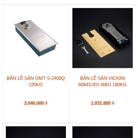
BẢN LỀ SÀN GMT S-2400Q
BẢN LỀ SÀN VICKINI
120KG
60843.001 MBG 180KG
3.040.000
₫
1.031.800
₫