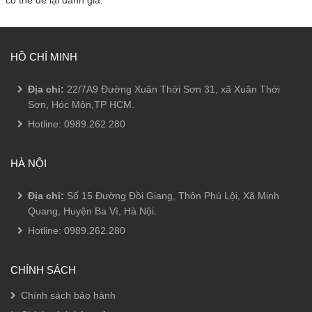
HỒ CHÍ MINH
Địa chỉ:
22/7A9 Đường Xuân Thới Sơn 31, xã Xuân Thới
Sơn, Hóc Môn,TP HCM.
Hotline:
0989.262.280
HÀ NỘI
Địa chỉ:
Số 15 Đường Đồi Giang, Thôn Phú Lội, Xã Minh
Quang, Huyện Ba Vì, Hà Nội.
Hotline:
0989.262.280
CHÍNH SÁCH
Chính sách bảo hành