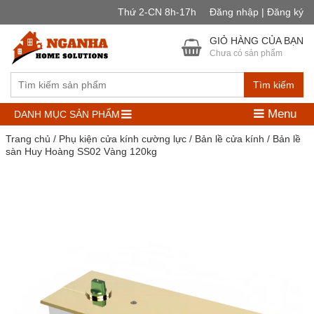
Thứ 2-CN 8h-17h
Đăng nhập | Đăng ký
GIỎ HÀNG CỦA BẠN
Chưa có sản phẩm
Tìm kiếm
Menu
DANH MỤC SẢN PHẨM
Trang chủ
/
Phụ kiện cửa kính cường lực
/
Bản lề cửa kính
/ Bản lề
sàn Huy Hoàng SS02 Vàng 120kg