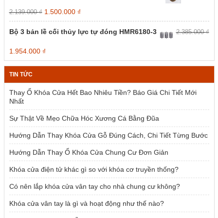
Giá
Giá
1.500.000
₫
2.139.000
₫
gốc
hiện
là:
tại
Bộ 3 bản lề cối thủy lực tự đóng HMR6180-3
2.385.000
₫
2.139.000 ₫.
là:
1.500.000 ₫.
Giá
Giá
1.954.000
₫
gốc
hiện
là:
tại
TIN TỨC
2.385.000 ₫.
là:
1.954.000 ₫.
Thay Ổ Khóa Cửa Hết Bao Nhiêu Tiền? Báo Giá Chi Tiết Mới
Nhất
Sự Thật Về Mẹo Chữa Hóc Xương Cá Bằng Đũa
Hướng Dẫn Thay Khóa Cửa Gỗ Đúng Cách, Chi Tiết Từng Bước
Hướng Dẫn Thay Ổ Khóa Cửa Chung Cư Đơn Giản
Khóa cửa điện tử khác gì so với khóa cơ truyền thống?
Có nên lắp khóa cửa vân tay cho nhà chung cư không?
Khóa cửa vân tay là gì và hoạt động như thế nào?