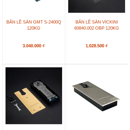
BẢN LỀ SÀN GMT S-2400Q
BẢN LỀ SÀN VICKINI
120KG
60840.002 OBP 120KG
3.040.000
₫
1.028.500
₫