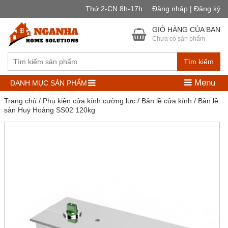
Thứ 2-CN 8h-17h
Đăng nhập | Đăng ký
GIỎ HÀNG CỦA BẠN
Chưa có sản phẩm
Tìm kiếm
Menu
DANH MỤC SẢN PHẨM
Trang chủ
/
Phụ kiện cửa kính cường lực
/
Bản lề cửa kính
/ Bản lề
sàn Huy Hoàng SS02 120kg