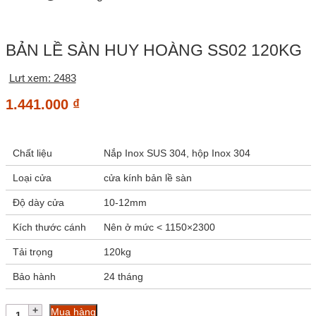
BẢN LỀ SÀN HUY HOÀNG SS02 120KG
Lưt xem: 2483
1.441.000
₫
Chất liệu
Nắp Inox SUS 304, hộp Inox 304
Loại cửa
cửa kính bản lề sàn
Độ dày cửa
10-12mm
Kích thước cánh
Nên ở mức < 1150×2300
Tải trọng
120kg
Bảo hành
24 tháng
Bản
Mua hàng