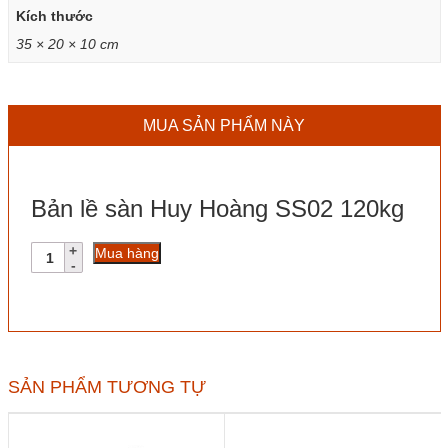
Kích thước
35 × 20 × 10 cm
MUA SẢN PHẨM NÀY
Bản lề sàn Huy Hoàng SS02 120kg
Bản
Mua hàng
lề
sàn
Huy
Hoàng
SS02
120kg
số
SẢN PHẨM TƯƠNG TỰ
lượng