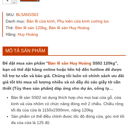
lề
sàn
Huy
SKU:
BLSANSS02
Hoàng
Danh mục:
Bản lề cửa kính
,
Phụ kiện cửa kính cường lực
SS02
Thẻ:
Bản lề sàn 120kg
,
Bản lề sàn Huy Hoàng
120kg
số
Hãng:
Huy Hoàng
lượng
MÔ TẢ SẢN PHẨM
Để đặt mua sản phẩm “
Bản lề sàn Huy Hoàng
SS02 120kg”,
bạn có thể đặt hàng online hoặc liên hệ đến hotline để được
hỗ trợ tư vấn và báo giá. Chúng tôi luôn có chính sách ưu đãi
giá tốt khi mua số lượng nhiều và có đầy đủ các giấy tờ cần
thiết (Tùy theo sản phẩm) đáp ứng cho dự án, công ty…
Bản lề sàn SS02 sử dụng thích hợp cho mọi loại cửa gỗ, cửa
kính và cửa nhôm có chức năng đóng mở 2 chiều. Chiều rộng
tối đa của cửa là 1150x2300mm, nặng 120kg.
Sản phẩm có thể điều chỉnh được tốc độ đóng cửa, góc mở tối
đa của cửa là 125 độ .