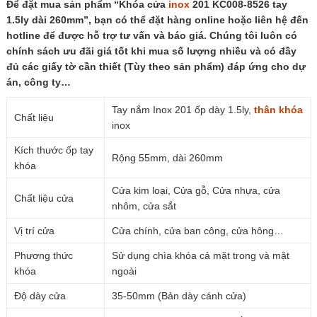
Để đặt mua sản phẩm “Khóa cửa
inox
201 KC008-8526 tay
1.5ly dài 260mm”, bạn có thể đặt hàng online hoặc liên hệ đến
hotline để được hỗ trợ tư vấn và báo giá. Chúng tôi luôn có
chính sách ưu đãi giá tốt khi mua số lượng nhiều và có đầy
đủ các giấy tờ cần thiết (Tùy theo sản phẩm) đáp ứng cho dự
án, công ty…
Tay nắm Inox 201 ốp dày 1.5ly,
thân khóa
Chất liệu
inox
Kích thước ốp tay
Rộng 55mm, dài 260mm
khóa
Cửa kim loại, Cửa gỗ, Cửa nhựa, cửa
Chất liệu cửa
nhôm, cửa sắt
Vị trí cửa
Cửa chính, cửa ban công, cửa hông…
Phương thức
Sử dụng chìa khóa cả mặt trong và mặt
khóa
ngoài
Độ dày cửa
35-50mm (Bản dày cánh cửa)