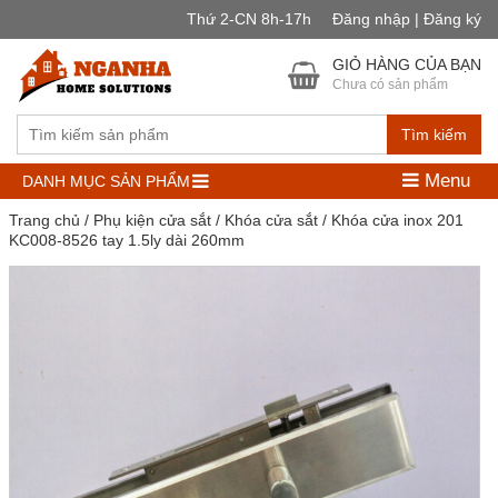
Thứ 2-CN 8h-17h
Đăng nhập | Đăng ký
GIỎ HÀNG CỦA BẠN
Chưa có sản phẩm
Tìm kiếm
Menu
DANH MỤC SẢN PHẨM
Trang chủ
/
Phụ kiện cửa sắt
/
Khóa cửa sắt
/ Khóa cửa inox 201
KC008-8526 tay 1.5ly dài 260mm