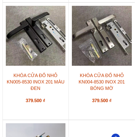
KHÓA CỬA ĐỐ NHỎ
KHÓA CỬA ĐỐ NHỎ
KN005-8530 INOX 201 MÀU
KN004-8530 INOX 201
ĐEN
BÓNG MỜ
379.500
₫
379.500
₫