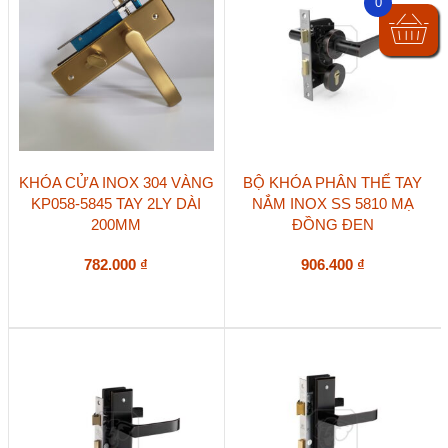
0
KHÓA CỬA INOX 304 VÀNG
BỘ KHÓA PHÂN THỂ TAY
KP058-5845 TAY 2LY DÀI
NẮM INOX SS 5810 MẠ
200MM
ĐỒNG ĐEN
782.000
₫
906.400
₫