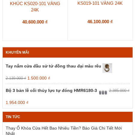
KS019-101 VÀNG 24K
KHÚC KS020-101 VÀNG
24K
46.100.000
₫
40.600.000
₫
KHUYẾN MÃI
Tay nắm cửa đầu sử tử đồng thau đại màu rêu
Giá
Giá
1.500.000
₫
2.139.000
₫
gốc
hiện
là:
tại
Bộ 3 bản lề cối thủy lực tự đóng HMR6180-3
2.385.000
₫
2.139.000 ₫.
là:
1.500.000 ₫.
Giá
Giá
1.954.000
₫
gốc
hiện
là:
tại
TIN TỨC
2.385.000 ₫.
là:
1.954.000 ₫.
Thay Ổ Khóa Cửa Hết Bao Nhiêu Tiền? Báo Giá Chi Tiết Mới
Nhất