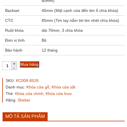
80mm)
Backset
45mm (Mặt cạnh cửa đến tim ổ chìa khóa)
CTC
85mm (Tim tay nắm tới tim nhét chìa khóa)
Ruột khóa
dài 70mm, 3 chìa khóa
Đơn vị tính
Bộ
Bảo hành
12 tháng
Khóa
Mua hàng
cửa
inox
201
SKU:
KC008-8526
KC008-
Danh mục:
Khóa cửa gỗ
,
Khóa cửa sắt
8526
Thẻ:
Khóa cửa chính
,
Khóa cửa Inox
tay
1.5ly
Hãng:
Shebei
dài
260mm
số
MÔ TẢ SẢN PHẨM
lượng