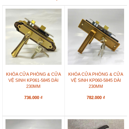
đen
dài
200
số
lượng
KHÓA CỬA PHÒNG & CỬA
KHÓA CỬA PHÒNG & CỬA
VỆ SINH KP061-5845 DÀI
VỆ SINH KP060-5845 DÀI
230MM
230MM
736.000
₫
782.000
₫