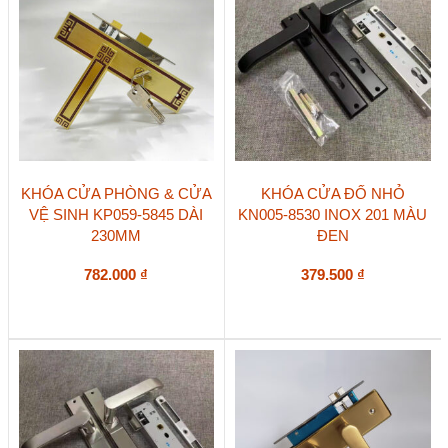
KHÓA CỬA PHÒNG & CỬA
KHÓA CỬA ĐỐ NHỎ
VỆ SINH KP059-5845 DÀI
KN005-8530 INOX 201 MÀU
230MM
ĐEN
782.000
₫
379.500
₫