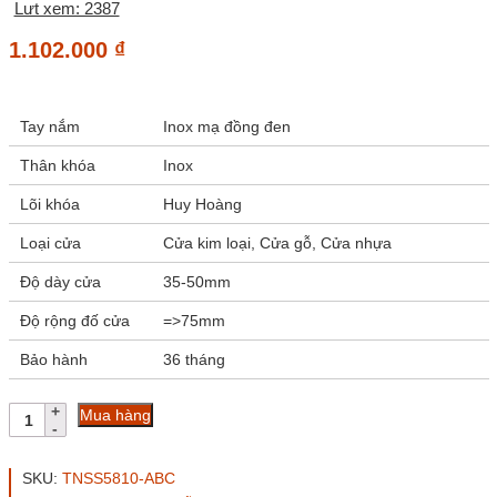
Lưt xem: 2387
1.102.000
₫
Tay nắm
Inox mạ đồng đen
Thân khóa
Inox
Lõi khóa
Huy Hoàng
Loại cửa
Cửa kim loại, Cửa gỗ, Cửa nhựa
Độ dày cửa
35-50mm
Độ rộng đố cửa
=>75mm
Bảo hành
36 tháng
Bộ
Mua hàng
khóa
tay
nắm
SKU:
TNSS5810-ABC
inox