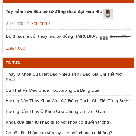
Tay nắm cửa đầu sử tử đồng thau đại màu rêu
Giá
Giá
1.500.000
₫
2.139.000
₫
gốc
hiện
là:
tại
Bộ 3 bản lề cối thủy lực tự đóng HMR6180-3
2.385.000
₫
2.139.000 ₫.
là:
1.500.000 ₫.
Giá
Giá
1.954.000
₫
gốc
hiện
là:
tại
TIN TỨC
2.385.000 ₫.
là:
1.954.000 ₫.
Thay Ổ Khóa Cửa Hết Bao Nhiêu Tiền? Báo Giá Chi Tiết Mới
Nhất
Sự Thật Về Mẹo Chữa Hóc Xương Cá Bằng Đũa
Hướng Dẫn Thay Khóa Cửa Gỗ Đúng Cách, Chi Tiết Từng Bước
Hướng Dẫn Thay Ổ Khóa Cửa Chung Cư Đơn Giản
Khóa cửa điện tử khác gì so với khóa cơ truyền thống?
Có nên lắp khóa cửa vân tay cho nhà chung cư không?