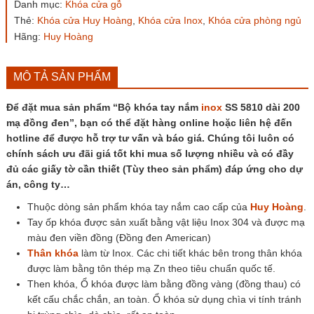
Danh mục:
Khóa cửa gỗ
SS
Thẻ:
Khóa cửa Huy Hoàng
,
Khóa cửa Inox
,
Khóa cửa phòng ngủ
5810
mạ
Hãng:
Huy Hoàng
đồng
đen
dài
MÔ TẢ SẢN PHẨM
200
số
Để đặt mua sản phẩm “Bộ khóa tay nắm
inox
SS 5810 dài 200
lượng
mạ đồng đen”, bạn có thể đặt hàng online hoặc liên hệ đến
hotline để được hỗ trợ tư vấn và báo giá. Chúng tôi luôn có
chính sách ưu đãi giá tốt khi mua số lượng nhiều và có đầy
đủ các giấy tờ cần thiết (Tùy theo sản phẩm) đáp ứng cho dự
án, công ty…
Thuộc dòng sản phẩm khóa tay nắm cao cấp của
Huy Hoàng
.
Tay ốp khóa được sản xuất bằng vật liệu Inox 304 và được mạ
màu đen viền đồng (Đồng đen American)
Thân khóa
làm từ Inox. Các chi tiết khác bên trong thân khóa
được làm bằng tôn thép mạ Zn theo tiêu chuẩn quốc tế.
Then khóa, Ổ khóa được làm bằng đồng vàng (đồng thau) có
kết cấu chắc chắn, an toàn. Ổ khóa sử dụng chìa vi tính tránh