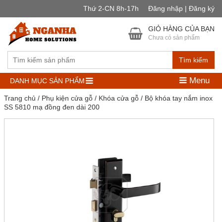
Thứ 2-CN 8h-17h
Đăng nhập | Đăng ký
GIỎ HÀNG CỦA BẠN
Chưa có sản phẩm
Tìm kiếm
Menu
DANH MỤC SẢN PHẨM
Trang chủ
/
Phụ kiện cửa gỗ
/
Khóa cửa gỗ
/ Bộ khóa tay nắm inox
SS 5810 mạ đồng đen dài 200