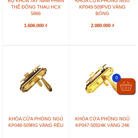
BỘ KHÓA TAY NẮM PHÂN
KHÓA CỬA PHÒNG NGỦ
THỂ ĐỒNG THAU HCX
KP049-509PVD VÀNG
5866
BÓNG
1.606.000
₫
2.080.000
₫
0
KHÓA CỬA PHÒNG NGỦ
KHÓA CỬA PHÒNG NGỦ
KP048-509RG VÀNG RÊU
KP047-50924K VÀNG 24K