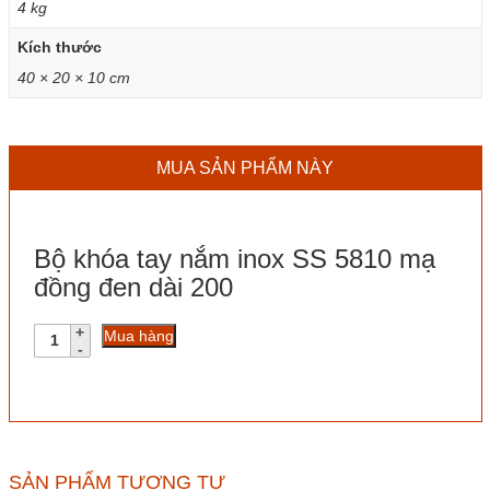
4 kg
Kích thước
40 × 20 × 10 cm
MUA SẢN PHẨM NÀY
Bộ khóa tay nắm inox SS 5810 mạ
đồng đen dài 200
Bộ
Mua hàng
khóa
tay
nắm
inox
SS
5810
mạ
SẢN PHẨM TƯƠNG TỰ
đồng