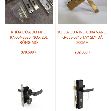
KHÓA CỬA ĐỐ NHỎ
KHÓA CỬA INOX 304 VÀNG
KN004-8530 INOX 201
KP058-5845 TAY 2LY DÀI
BÓNG MỜ
200MM
379.500
₫
782.000
₫