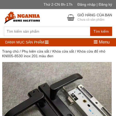
Thứ 2-CN 8h-17h
Đăng nhập | Đăng ký
GIỎ HÀNG CỦA BẠN
Chưa có sản phẩm
Tìm kiếm
Menu
DANH MỤC SẢN PHẨM
Trang chủ
/
Phụ kiện cửa sắt
/
Khóa cửa sắt
/ Khóa cửa đố nhỏ
KN005-8530 inox 201 màu đen