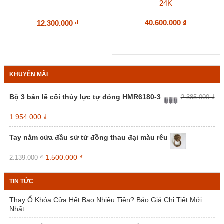
24K
40.600.000
₫
12.300.000
₫
KHUYẾN MÃI
Bộ 3 bản lề cối thủy lực tự đóng HMR6180-3
2.385.000
₫
Giá
Giá
1.954.000
₫
gốc
hiện
là:
tại
Tay nắm cửa đầu sử tử đồng thau đại màu rêu
2.385.000 ₫.
là:
1.954.000 ₫.
Giá
Giá
1.500.000
₫
2.139.000
₫
gốc
hiện
là:
tại
TIN TỨC
2.139.000 ₫.
là:
1.500.000 ₫.
Thay Ổ Khóa Cửa Hết Bao Nhiêu Tiền? Báo Giá Chi Tiết Mới
Nhất