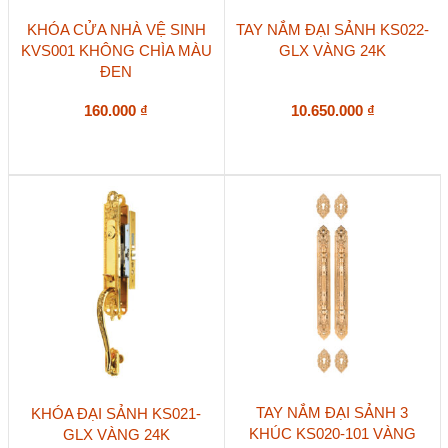
KHÓA CỬA NHÀ VỆ SINH
TAY NẮM ĐẠI SẢNH KS022-
KVS001 KHÔNG CHÌA MÀU
GLX VÀNG 24K
ĐEN
160.000
₫
10.650.000
₫
TAY NẮM ĐẠI SẢNH 3
KHÓA ĐẠI SẢNH KS021-
KHÚC KS020-101 VÀNG
GLX VÀNG 24K