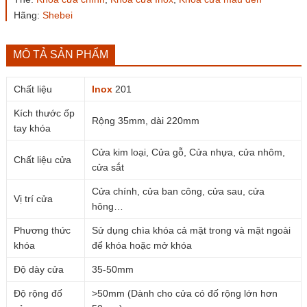
inox
201
Hãng:
Shebei
màu
đen
số
MÔ TẢ SẢN PHẨM
lượng
Chất liệu
Inox
201
Kích thước ốp
Rộng 35mm, dài 220mm
tay khóa
Cửa kim loại, Cửa gỗ, Cửa nhựa, cửa nhôm,
Chất liệu cửa
cửa sắt
Cửa chính, cửa ban công, cửa sau, cửa
Vị trí cửa
hông…
Phương thức
Sử dụng chìa khóa cả mặt trong và mặt ngoài
khóa
để khóa hoặc mở khóa
Độ dày cửa
35-50mm
Độ rộng đố
>50mm (Dành cho cửa có đố rộng lớn hơn