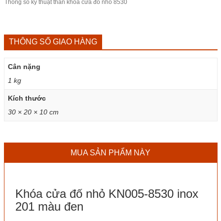
Thông số kỹ thuật
thân khóa
cửa đố nhỏ 8530
THÔNG SỐ GIAO HÀNG
Cân nặng
1 kg
Kích thước
30 × 20 × 10 cm
MUA SẢN PHẨM NÀY
Khóa cửa đố nhỏ KN005-8530 inox
201 màu đen