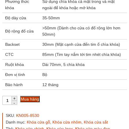
Phương thức
Sử dụng chìa khóa cả mặt trong và mặt
khóa
ngoài để khóa hoặc mở khóa
Độ dày cửa
35-50mm
>50mm (Dành cho cửa có đố rộng lớn hơn
Độ rộng đố cửa
50mm)
Backset
30mm (Mặt cạnh cửa đến tim ổ chìa khóa)
CTC
85mm (Tim tay nắm tới tim nhét chìa khóa)
Ruột khóa
Dài 70mm, 5 chìa khóa
Đơn vị tính
Bộ
Bảo hành
12 tháng
Khóa
Mua hàng
cửa
đố
nhỏ
SKU:
KN005-8530
KN005-
Danh mục:
Khóa cửa gỗ
,
Khóa cửa nhôm
,
Khóa cửa sắt
8530
Thẻ:
Khóa cửa chính
,
Khóa cửa Inox
,
Khóa cửa màu đen