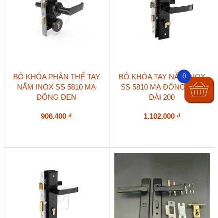
BỘ KHÓA PHÂN THỂ TAY
BỘ KHÓA TAY NẮM INOX
0
NẮM INOX SS 5810 MẠ
SS 5810 MẠ ĐỒNG ĐEN
ĐỒNG ĐEN
DÀI 200
906.400
₫
1.102.000
₫