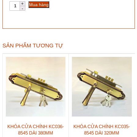
Khóa
Mua hàng
cửa
đố
nhỏ
KN005-
8530
inox
201
SẢN PHẨM TƯƠNG TỰ
màu
đen
số
lượng
KHÓA CỬA CHÍNH KC036-
KHÓA CỬA CHÍNH KC035-
8545 DÀI 380MM
8545 DÀI 320MM