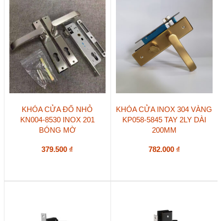
KHÓA CỬA ĐỐ NHỎ
KHÓA CỬA INOX 304 VÀNG
KN004-8530 INOX 201
KP058-5845 TAY 2LY DÀI
BÓNG MỜ
200MM
379.500
₫
782.000
₫