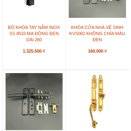
BỘ KHÓA TAY NẮM INOX
KHÓA CỬA NHÀ VỆ SINH
SS 8510 MẠ ĐỒNG ĐEN
KVS002 KHÔNG CHÌA MÀU
DÀI 260
ĐEN
1.325.500
₫
160.000
₫