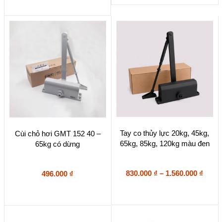
Sản
Tay co thủy lực 20kg, 45kg,
Cùi chỏ hơi GMT 152 40 –
phẩm
65kg, 85kg, 120kg màu đen
65kg có dừng
này
có
nhiều
biến
Khoả
830.000
₫
–
1.560.000
₫
496.000
₫
thể.
giá:
Các
từ
tùy
830.0
chọn
đến
có
1.560