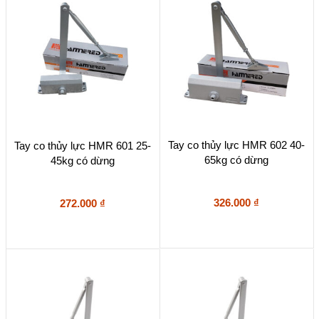
thể
được
chọn
trên
trang
sản
phẩm
Tay co thủy lực HMR 602 40-
Tay co thủy lực HMR 601 25-
65kg có dừng
45kg có dừng
326.000
₫
272.000
₫