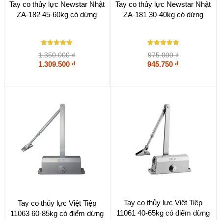
Tay co thủy lực Newstar Nhật
Tay co thủy lực Newstar Nhật
ZA-182 45-60kg có dừng
ZA-181 30-40kg có dừng
Được xếp
Được xếp
1.350.000
₫
975.000
₫
hạng
hạng
1.309.500
5
₫
5
945.750
₫
5 sao
5 sao
Tay co thủy lực Việt Tiệp
Tay co thủy lực Việt Tiệp
11061 40-65kg có điểm dừng
11063 60-85kg có điểm dừng