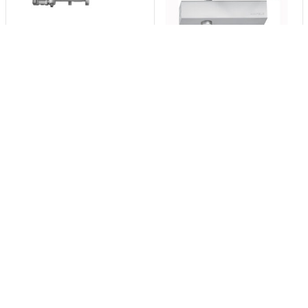
Tay co thủy lực Hafele
Tay co thủy lực âm Hafele
931.84.819 150kg DCL55 có
931.84.921 80kg có điểm
điểm dừng
dừng
6.200.000
₫
2.068.000
₫
6.014.000
₫
2.005.960
₫