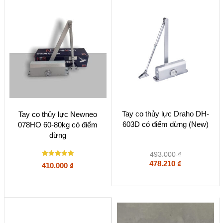
Tay co thủy lực Draho DH-
Tay co thủy lực Newneo
603D có điểm dừng (New)
078HO 60-80kg có điểm
dừng
493.000
₫
Được xếp
478.210
₫
410.000
₫
hạng
5
5 sao