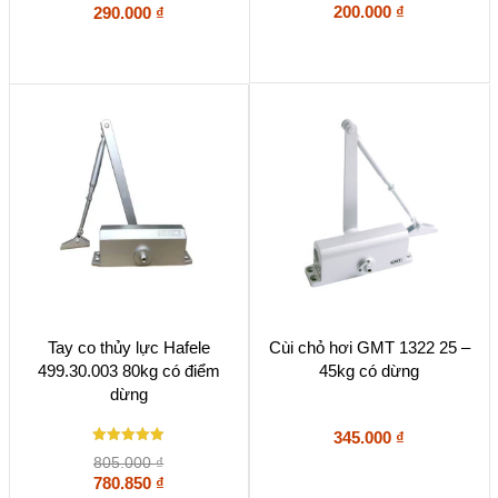
Được xếp
Được xếp
200.000
₫
290.000
₫
hạng
hạng
5
5
5 sao
5 sao
Tay co thủy lực Hafele
Cùi chỏ hơi GMT 1322 25 –
499.30.003 80kg có điểm
45kg có dừng
dừng
345.000
₫
Được xếp
805.000
₫
hạng
5
780.850
₫
5 sao