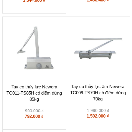
1.544.000
₫
Tay co thủy lực âm Newera
Tay co thủy lực Newera
TC009-TS70H có điểm dừng
TC011-TS85H có điểm dừng
70kg
85kg
1.990.000
₫
990.000
₫
1.592.000
₫
792.000
₫