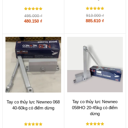
Được xếp
Được xếp
913.000
₫
495.000
₫
hạng
hạng
5
885.610
₫
5
480.150
₫
5 sao
5 sao
Tay co thủy lực Newneo
Tay co thủy lực Newneo 068
058HO 20-45kg có điểm
40-60kg có điểm dừng
dừng