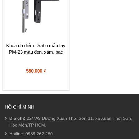
Sản
Khóa đa điểm Draho mẫu tay
phẩm
PM-23 màu đen, xám, bạc
này
có
nhiều
biến
580.000
₫
thể.
Các
tùy
chọn
có
thể
HỒ CHÍ MINH
được
chọn
Địa chỉ:
22/7A9 Đường Xuân Thới Sơn 31, xã Xuân Thới Sơn,
trên
Hóc Môn,TP HCM.
trang
sản
Hotline:
0989.262.280
phẩm