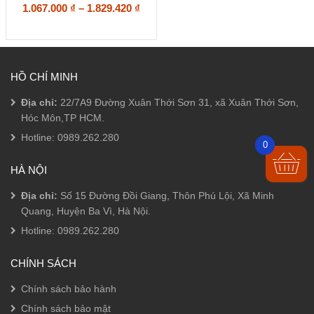
Các
giá:
Khoảng
1.067.000
5.00
₫
–
1.829.420
₫
5 sao
tùy
từ
giá:
chọn
1.100.000 ₫
từ
có
đến
1.067.000 ₫
thể
1.886.000 ₫
đến
được
1.829.420 ₫
HỒ CHÍ MINH
chọn
trên
Địa chỉ:
22/7A9 Đường Xuân Thới Sơn 31, xã Xuân Thới Sơn,
trang
sản
Hóc Môn,TP HCM.
phẩm
Hotline:
0989.262.280
0
HÀ NỘI
Địa chỉ:
Số 15 Đường Đồi Giang, Thôn Phú Lội, Xã Minh
Quang, Huyện Ba Vì, Hà Nội.
Hotline:
0989.262.280
CHÍNH SÁCH
Chính sách bảo hành
Chính sách bảo mật