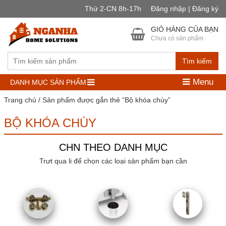
Thứ 2-CN 8h-17h
Đăng nhập | Đăng ký
GIỎ HÀNG CỦA BẠN
Chưa có sản phẩm
Tìm kiếm
Menu
DANH MỤC SẢN PHẨM
Trang chủ
/ Sản phẩm được gắn thẻ “Bộ khóa chùy”
BỘ KHÓA CHÙY
CHN THEO DANH MỤC
Trưt qua li để chọn các loại sản phẩm bạn cần