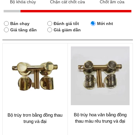
Bộ khóa chùy
Chặn cát chốt cửa
Chốt âm cửa
Bán chạy
Đánh giá tốt
Mới nht
Giá tăng dần
Giá giảm dần
Sản
Sản
Bộ trùy hoa văn bằng đồng
Bộ trùy trơn bằng đồng thau
phẩm
phẩm
thau màu rêu trung và đại
trung và đại
này
này
có
có
nhiều
nhiều