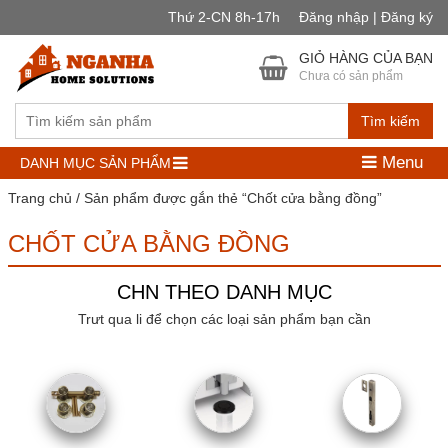
Thứ 2-CN 8h-17h
Đăng nhập | Đăng ký
GIỎ HÀNG CỦA BẠN
Chưa có sản phẩm
Tìm kiếm
Menu
DANH MỤC SẢN PHẨM
Trang chủ
/ Sản phẩm được gắn thẻ “Chốt cửa bằng đồng”
CHỐT CỬA BẰNG ĐỒNG
CHN THEO DANH MỤC
Trưt qua li để chọn các loại sản phẩm bạn cần