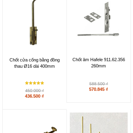
Chốt âm Hafele 911.62.356
Chốt cửa cổng bằng đồng
260mm
thau Ø16 dài 400mm
588.500
₫
Được xếp
570.845
₫
450.000
₫
hạng
5
436.500
₫
5 sao