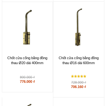
Chốt cửa cổng bằng đồng
Chốt cửa cổng bằng đồng
thau Ø20 dài 400mm
thau Ø16 dài 600mm
800.000
₫
Được xếp
776.000
₫
728.000
₫
hạng
5.00
706.160
₫
5 sao