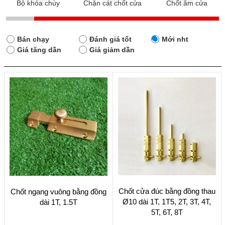
Bộ khóa chùy
Chặn cát chốt cửa
Chốt âm cửa
Bán chạy
Đánh giá tốt
Mới nht
Giá tăng dần
Giá giảm dần
Sản
Sản
Chốt cửa đúc bằng đồng thau
Chốt ngang vuông bằng đồng
phẩm
phẩm
Ø10 dài 1T, 1T5, 2T, 3T, 4T,
dài 1T, 1.5T
này
này
5T, 6T, 8T
có
có
nhiều
nhiều