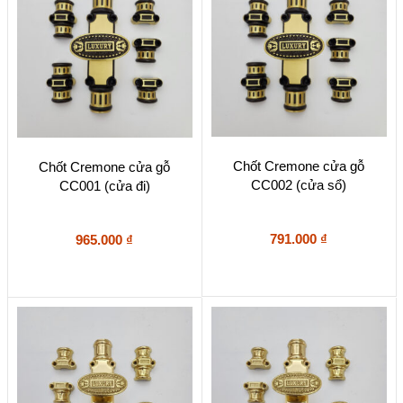
được
được
chọn
chọn
trên
trên
trang
trang
sản
sản
phẩm
phẩm
Chốt Cremone cửa gỗ
Chốt Cremone cửa gỗ
CC002 (cửa sổ)
CC001 (cửa đi)
791.000
₫
965.000
₫