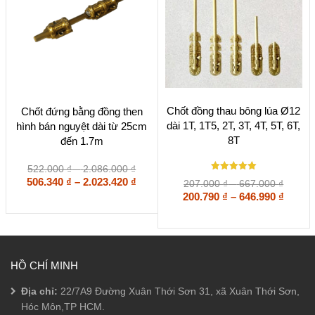
Sản
Sản
Chốt đồng thau bông lúa Ø12
Chốt đứng bằng đồng then
phẩm
phẩm
dài 1T, 1T5, 2T, 3T, 4T, 5T, 6T,
hình bán nguyệt dài từ 25cm
này
này
8T
đến 1.7m
có
có
nhiều
nhiều
biến
biến
Khoảng
522.000
₫
–
2.086.000
₫
Được xếp
thể.
thể.
giá:
Khoảng
506.340
₫
–
2.023.420
₫
Khoản
207.000
₫
–
667.000
₫
hạng
Các
Các
từ
giá:
giá:
Khoả
200.790
5
₫
–
646.990
₫
5 sao
tùy
tùy
522.000 ₫
từ
từ
giá:
chọn
chọn
đến
207.00
506.340 ₫
từ
có
có
2.086.000 ₫
đến
đến
200.79
thể
thể
667.00
2.023.420 ₫
đến
được
được
646.99
HỒ CHÍ MINH
chọn
chọn
trên
trên
Địa chỉ:
22/7A9 Đường Xuân Thới Sơn 31, xã Xuân Thới Sơn,
trang
trang
sản
Hóc Môn,TP HCM.
sản