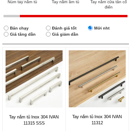
Núm tay nắm tủ
Tay nắm âm tủ
Tay nắm cửa tân cổ
điển
Bán chạy
Đánh giá tốt
Mới nht
Giá tăng dần
Giá giảm dần
Sản
Sản
Tay nắm tủ Inox 304 IVAN
Tay nắm tủ Inox 304 IVAN
phẩm
phẩm
11312
11315 SSS
này
này
có
có