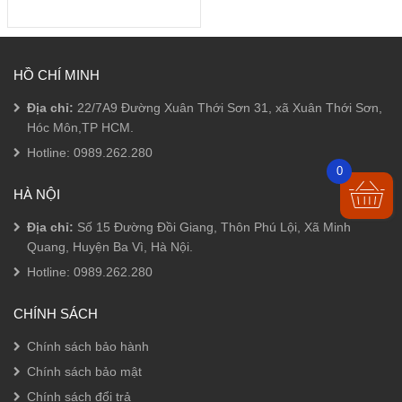
Các
từ
tùy
6.800 ₫
chọn
đến
có
28.000 ₫
thể
HỒ CHÍ MINH
được
chọn
Địa chỉ:
22/7A9 Đường Xuân Thới Sơn 31, xã Xuân Thới Sơn,
trên
Hóc Môn,TP HCM.
trang
sản
Hotline:
0989.262.280
phẩm
0
HÀ NỘI
Địa chỉ:
Số 15 Đường Đồi Giang, Thôn Phú Lội, Xã Minh
Quang, Huyện Ba Vì, Hà Nội.
Hotline:
0989.262.280
CHÍNH SÁCH
Chính sách bảo hành
Chính sách bảo mật
Chính sách đổi trả