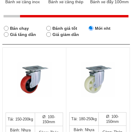
Bánh xe càng inox
Bánh xe càng thép
Bánh xe đẩy 100mm
Bán chạy
Đánh giá tốt
Mới nht
Giá tăng dần
Giá giảm dần
Sản
Sản
Ø: 100-
Ø: 100-
Tải: 180-250kg
Tải: 150-200kg
phẩm
phẩm
150mm
150mm
này
này
Bánh: Nhựa
Bánh: Nhựa
có
có