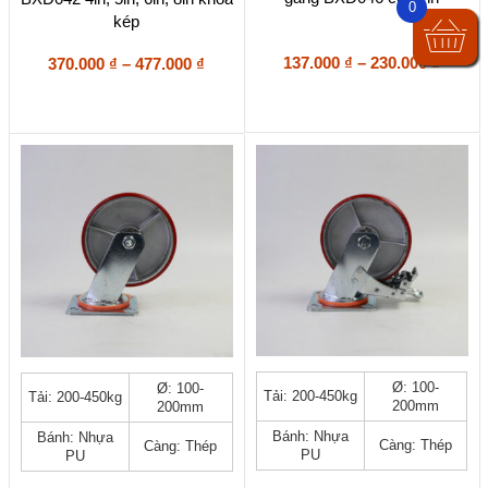
0
tùy
tùy
kép
chọn
chọn
có
có
Khoả
Khoảng
137.000
₫
–
230.000
₫
370.000
₫
–
477.000
₫
thể
thể
giá:
giá:
được
được
từ
từ
chọn
chọn
137.00
370.000 ₫
trên
trên
đến
đến
trang
trang
230.00
477.000 ₫
sản
sản
phẩm
phẩm
Sản
Sản
Ø: 100-
Ø: 100-
Tải: 200-450kg
Tải: 200-450kg
phẩm
phẩm
200mm
200mm
này
này
Bánh: Nhựa
Bánh: Nhựa
có
có
Càng: Thép
Càng: Thép
PU
PU
nhiều
nhiều
biến
biến