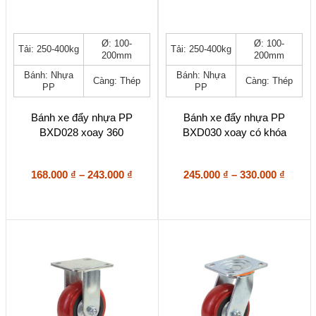
Sản
Sản
Ø: 100-
Ø: 100-
Tải: 250-400kg
Tải: 250-400kg
phẩm
phẩm
200mm
200mm
này
này
Bánh: Nhựa
Bánh: Nhựa
có
có
Càng: Thép
Càng: Thép
PP
PP
nhiều
nhiều
biến
biến
thể.
thể.
Bánh xe đẩy nhựa PP
Bánh xe đẩy nhựa PP
Các
Các
BXD028 xoay 360
BXD030 xoay có khóa
tùy
tùy
chọn
chọn
có
có
Khoảng
Khoả
168.000
₫
–
243.000
₫
245.000
₫
–
330.000
₫
thể
thể
giá:
giá:
được
được
từ
từ
chọn
chọn
168.000 ₫
245.00
trên
trên
đến
đến
trang
trang
243.000 ₫
330.00
sản
sản
phẩm
phẩm