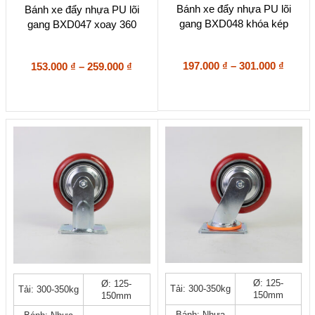
thể.
thể.
Bánh xe đẩy nhựa PU lõi
Bánh xe đẩy nhựa PU lõi
Các
Các
gang BXD048 khóa kép
gang BXD047 xoay 360
tùy
tùy
chọn
chọn
có
có
Khoả
Khoảng
197.000
₫
–
301.000
₫
153.000
₫
–
259.000
₫
thể
thể
giá:
giá:
được
được
từ
từ
chọn
chọn
197.00
153.000 ₫
trên
trên
đến
đến
trang
trang
301.00
259.000 ₫
sản
sản
phẩm
phẩm
Sản
Sản
Ø: 125-
Ø: 125-
Tải: 300-350kg
Tải: 300-350kg
phẩm
phẩm
150mm
150mm
này
này
Bánh: Nhựa