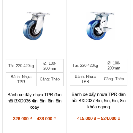
phẩm
phẩm
202.000 ₫
Sản
Sản
Ø: 100-
Ø: 100-
Tải: 220-420kg
Tải: 220-420kg
phẩm
phẩm
200mm
200mm
này
này
Bánh: Nhựa
Bánh: Nhựa
có
có
Càng: Thép
Càng: Thép
TPR
TPR
nhiều
nhiều
biến
biến
thể.
thể.
Bánh xe đẩy nhựa TPR đàn
Bánh xe đẩy nhựa TPR đàn
Các
Các
hồi BXD037 4in, 5in, 6in, 8in
hồi BXD036 4in, 5in, 6in, 8in
tùy
tùy
khóa ngang
xoay
chọn
chọn
có
có
Khoả
Khoảng
415.000
₫
–
524.000
₫
326.000
₫
–
438.000
₫
thể
thể
giá:
giá:
được
được
từ
từ
chọn
chọn