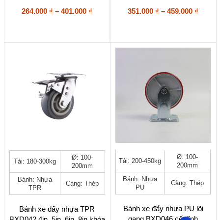
có
có
Khoảng
Khoả
264.000
₫
–
401.000
₫
351.000
₫
–
459.000
₫
thể
thể
giá:
giá:
được
được
từ
từ
chọn
chọn
264.000 ₫
351.00
trên
trên
đến
đến
trang
trang
401.000 ₫
459.00
sản
sản
phẩm
phẩm
Sản
Sản
Ø: 100-
Ø: 100-
Tải: 200-450kg
Tải: 180-300kg
phẩm
phẩm
200mm
200mm
này
này
Bánh: Nhựa
Bánh: Nhựa
có
có
Càng: Thép
Càng: Thép
PU
TPR
nhiều
nhiều
biến
biến
thể.
thể.
Bánh xe đẩy nhựa PU lõi
Bánh xe đẩy nhựa TPR
Các
Các
gang BXD046 cố định
BXD042 4in, 5in, 6in, 8in khóa