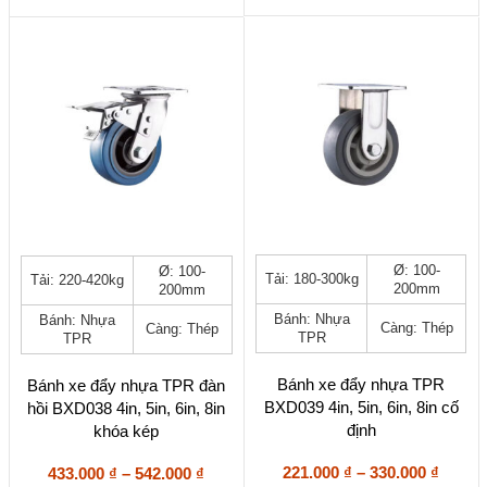
415.00
326.000 ₫
trên
trên
đến
đến
trang
trang
524.00
438.000 ₫
sản
sản
phẩm
phẩm
Sản
Sản
Ø: 100-
Ø: 100-
Tải: 180-300kg
Tải: 220-420kg
phẩm
phẩm
200mm
200mm
này
này
Bánh: Nhựa
Bánh: Nhựa
có
có
Càng: Thép
Càng: Thép
TPR
TPR
nhiều
nhiều
biến
biến
thể.
thể.
Bánh xe đẩy nhựa TPR
Bánh xe đẩy nhựa TPR đàn
Các
Các
BXD039 4in, 5in, 6in, 8in cố
hồi BXD038 4in, 5in, 6in, 8in
tùy
tùy
định
khóa kép
chọn
chọn
có
có
Khoả
Khoảng
221.000
₫
–
330.000
₫
433.000
₫
–
542.000
₫
thể
thể