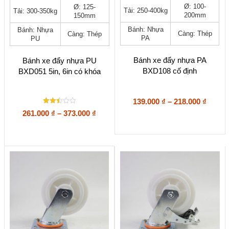
Sản
Sản
Ø: 100-
Ø: 125-
Tải: 250-400kg
Tải: 300-350kg
phẩm
phẩm
200mm
150mm
này
này
Bánh: Nhựa
Bánh: Nhựa
có
có
Càng: Thép
Càng: Thép
PA
PU
nhiều
nhiều
biến
biến
thể.
thể.
Bánh xe đẩy nhựa PA
Bánh xe đẩy nhựa PU
Các
Các
BXD108 cố định
BXD051 5in, 6in có khóa
tùy
tùy
chọn
chọn
có
có
Khoả
139.000
₫
–
218.000
₫
thể
thể
Được
giá:
Khoảng
261.000
₫
–
373.000
₫
được
được
xếp
từ
giá:
hạng
chọn
chọn
2.5
139.00
từ
trên
trên
5
đến
sao
trang
261.000 ₫
trang
218.00
sản
sản
đến
phẩm
phẩm
373.000 ₫