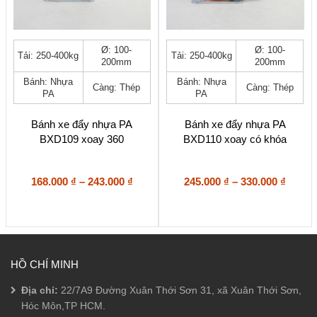
Sản
Sản
Ø: 100-
Ø: 100-
Tải: 250-400kg
Tải: 250-400kg
phẩm
phẩm
200mm
200mm
này
này
Bánh: Nhựa
Bánh: Nhựa
có
có
Càng: Thép
Càng: Thép
PA
PA
nhiều
nhiều
biến
biến
thể.
thể.
Bánh xe đẩy nhựa PA
Bánh xe đẩy nhựa PA
Các
Các
BXD109 xoay 360
BXD110 xoay có khóa
tùy
tùy
chọn
chọn
có
có
Khoảng
Khoả
168.000
₫
–
243.000
₫
245.000
₫
–
330.000
₫
thể
thể
giá:
giá:
được
được
từ
từ
chọn
chọn
168.000 ₫
245.00
trên
trên
đến
đến
trang
trang
243.000 ₫
330.00
sản
sản
phẩm
phẩm
HỒ CHÍ MINH
Địa chỉ:
22/7A9 Đường Xuân Thới Sơn 31, xã Xuân Thới Sơn,
Hóc Môn,TP HCM.