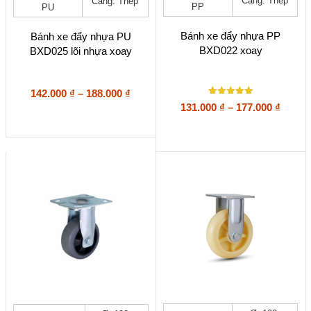
Càng: Thép
Càng: Thép
PP
PU
nhiều
nhiều
biến
biến
thể.
thể.
Bánh xe đẩy nhựa PP
Bánh xe đẩy nhựa PU
Các
Các
BXD022 xoay
BXD025 lõi nhựa xoay
tùy
tùy
chọn
chọn
có
có
Khoảng
142.000
₫
–
188.000
₫
thể
thể
Được xếp
giá:
Khoả
131.000
₫
–
177.000
₫
được
được
hạng
từ
giá:
5
chọn
chọn
5 sao
142.000 ₫
từ
trên
trên
đến
131.00
trang
trang
188.000 ₫
sản
đến
sản
phẩm
phẩm
177.00
Sản
Sản