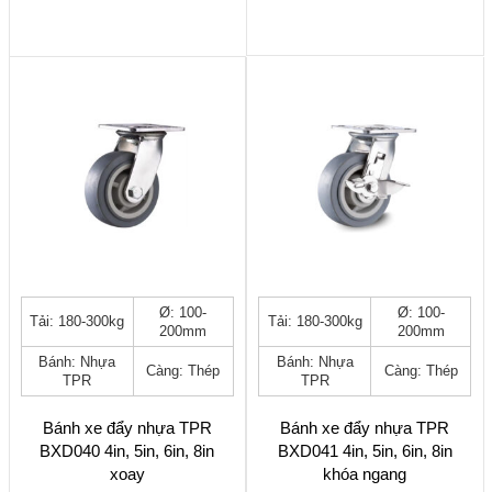
giá:
giá:
được
được
từ
từ
chọn
chọn
221.00
433.000 ₫
trên
trên
đến
đến
trang
trang
330.00
542.000 ₫
sản
sản
phẩm
phẩm
Sản
Sản
Ø: 100-
Ø: 100-
Tải: 180-300kg
Tải: 180-300kg
phẩm
phẩm
200mm
200mm
này
này
Bánh: Nhựa
Bánh: Nhựa
có
có
Càng: Thép
Càng: Thép
TPR
TPR
nhiều
nhiều
biến
biến
thể.
thể.
Bánh xe đẩy nhựa TPR
Bánh xe đẩy nhựa TPR
Các
Các
BXD040 4in, 5in, 6in, 8in
BXD041 4in, 5in, 6in, 8in
tùy
tùy
xoay
khóa ngang
chọn
chọn