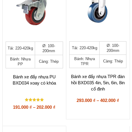
Sản
Sản
Ø: 100-
Ø: 100-
Tải: 220-420kg
Tải: 220-420kg
phẩm
phẩm
200mm
200mm
này
này
Bánh: Nhựa
Bánh: Nhựa
có
có
Càng: Thép
Càng: Thép
TPR
PP
nhiều
nhiều
biến
biến
thể.
thể.
Bánh xe đẩy nhựa TPR đàn
Bánh xe đẩy nhựa PU
Các
Các
hồi BXD035 4in, 5in, 6in, 8in
BXD034 xoay có khóa
tùy
tùy
cố định
chọn
chọn
có
có
Khoả
293.000
₫
–
402.000
₫
thể
thể
Được xếp
giá:
Khoảng
191.000
₫
–
202.000
₫
được
được
hạng
từ
giá:
5
chọn
chọn
5 sao
293.00
từ
trên
trên
đến
trang
191.000 ₫
trang
402.00
sản
sản
đến