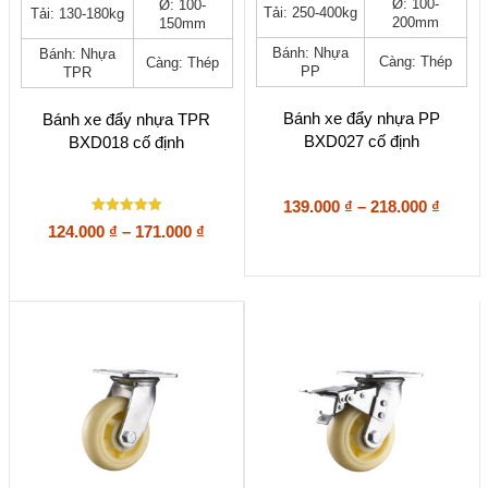
Ø: 100-
Ø: 100-
Tải: 250-400kg
Tải: 130-180kg
phẩm
phẩm
200mm
150mm
này
này
Bánh: Nhựa
Bánh: Nhựa
có
có
Càng: Thép
Càng: Thép
PP
TPR
nhiều
nhiều
biến
biến
thể.
thể.
Bánh xe đẩy nhựa PP
Bánh xe đẩy nhựa TPR
Các
Các
BXD027 cố định
BXD018 cố định
tùy
tùy
chọn
chọn
có
có
Khoả
139.000
₫
–
218.000
₫
thể
thể
Được xếp
giá:
Khoảng
124.000
₫
–
171.000
₫
được
được
hạng
từ
giá:
5
chọn
chọn
5 sao
139.00
từ
trên
trên
đến
trang
124.000 ₫
trang
218.00
sản
sản
đến
phẩm
phẩm
171.000 ₫