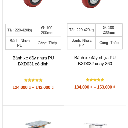
Sản
Sản
Ø: 100-
Ø: 100-
Tải: 220-420kg
Tải: 220-420kg
phẩm
phẩm
200mm
200mm
này
này
Bánh: Nhựa
Bánh: Nhựa
có
có
Càng: Thép
Càng: Thép
PP
PU
nhiều
nhiều
biến
biến
thể.
thể.
Bánh xe đẩy nhựa PU
Bánh xe đẩy nhựa PU
Các
Các
BXD032 xoay 360
BXD031 cố định
tùy
tùy
chọn
chọn
có
có
thể
thể
Được xếp
Được xếp
Khoả
Khoảng
134.000
₫
–
153.000
₫
124.000
₫
–
142.000
₫
được
được
hạng
hạng
giá:
giá:
5
5
chọn
chọn
5 sao
5 sao
từ
từ
trên
trên
134.00
trang
124.000 ₫
trang
sản
đến
sản
đến
phẩm
phẩm
153.00
142.000 ₫