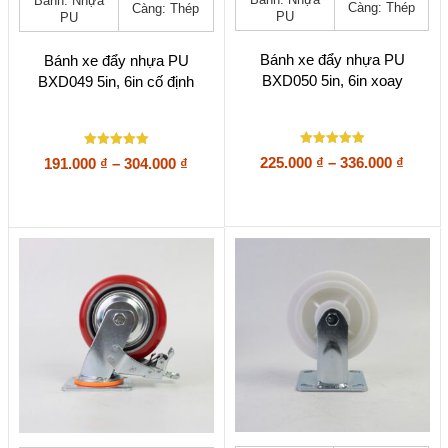
Bánh: Nhựa
có
có
Càng: Thép
Càng: Thép
PU
PU
nhiều
nhiều
biến
biến
thể.
thể.
Bánh xe đẩy nhựa PU
Bánh xe đẩy nhựa PU
Các
Các
BXD050 5in, 6in xoay
BXD049 5in, 6in cố định
tùy
tùy
chọn
chọn
có
có
thể
thể
Được xếp
Được xếp
Khoả
Khoảng
225.000
₫
–
336.000
₫
191.000
₫
–
304.000
₫
được
được
hạng
hạng
giá:
giá:
5
5
chọn
chọn
5 sao
5 sao
từ
từ
trên
trên
225.00
trang
191.000 ₫
trang
sản
đến
sản
đến
phẩm
phẩm
336.00
304.000 ₫