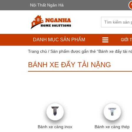
Nội Thất Ngân Hà
GIỚI 
DANH MỤC SẢN PHẨM
Trang chủ
/ Sản phẩm được gắn thẻ “Bánh xe đẩy tải n
BÁNH XE ĐẨY TẢI NẶNG
Bánh xe càng inox
Bánh xe càng thép