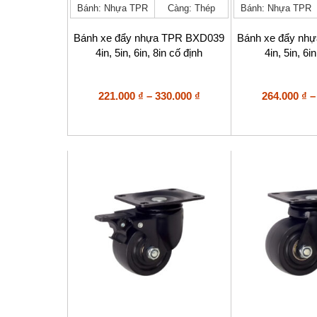
Bánh: Nhựa TPR
Càng: Thép
Bánh: Nhựa TPR
này
này
có
có
nhiều
nhiều
Bánh xe đẩy nhựa TPR BXD039
Bánh xe đẩy nh
biến
biến
4in, 5in, 6in, 8in cố định
4in, 5in, 6i
thể.
thể.
Các
Các
tùy
tùy
Khoảng
221.000
₫
–
330.000
₫
264.000
₫
–
chọn
chọn
giá:
có
có
từ
thể
thể
221.000 ₫
được
được
đến
chọn
chọn
trên
330.000 ₫
trên
trang
trang
sản
sản
phẩm
phẩm