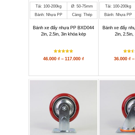
Sản
Sản
Tải: 100-200kg
Ø: 50-75mm
Tải: 100-200kg
phẩm
phẩm
Bánh: Nhựa PP
Càng: Thép
Bánh: Nhựa PP
này
này
có
có
nhiều
nhiều
Bánh xe đẩy nhựa PP BXD044
Bánh xe đẩy n
biến
biến
2in, 2.5in, 3in khóa kép
2in, 2.5in,
thể.
thể.
Các
Các
tùy
tùy
chọn
chọn
Được xếp
Được
Khoảng
46.000
₫
–
117.000
₫
36.000
₫
–
có
có
hạng
xếp
giá:
thể
thể
5
hạng
5 sao
2.5
được
được
từ
5
chọn
chọn
sao
46.000 ₫
trên
trên
đến
trang
trang
117.000 ₫
sản
sản
phẩm
phẩm