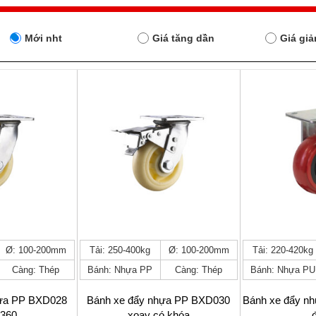
Mới nht
Giá tăng dần
Giá gi
Sản
Sản
Ø: 100-200mm
Tải: 250-400kg
Ø: 100-200mm
Tải: 220-420kg
phẩm
phẩm
Càng: Thép
Bánh: Nhựa PP
Càng: Thép
Bánh: Nhựa PU
này
này
có
có
nhiều
nhiều
hựa PP BXD028
Bánh xe đẩy nhựa PP BXD030
Bánh xe đẩy n
biến
biến
 360
xoay có khóa