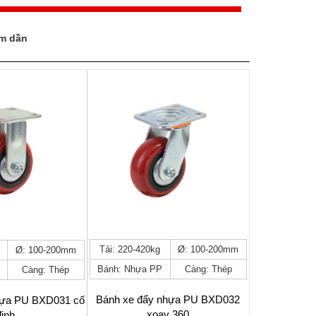
ảm dần
Sản
Tải: 220-420kg
Ø: 100-200mm
Ø: 100-200mm
phẩm
Bánh: Nhựa PP
Càng: Thép
Càng: Thép
này
có
nhiều
Bánh xe đẩy nhựa PU BXD032
hựa PU BXD031 cố
biến
xoay 360
định