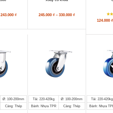
thể.
thể.
Các
Các
tùy
tùy
Khoảng
Khoảng
243.000
₫
245.000
₫
–
330.000
₫
chọn
chọn
Đượ
giá:
giá:
124.000
₫
có
có
hạng
từ
từ
thể
thể
5
5 s
168.000 ₫
245.000 ₫
được
được
đến
đến
chọn
chọn
243.000 ₫
trên
330.000 ₫
trên
trang
trang
sản
sản
phẩm
phẩm
Sản
Sản
Ø: 100-200mm
Tải: 220-420kg
Ø: 100-200mm
Tải: 220-420kg
phẩm
phẩm
Càng: Thép
Bánh: Nhựa TPR
Càng: Thép
Bánh: Nhựa TP
này
này
có
có