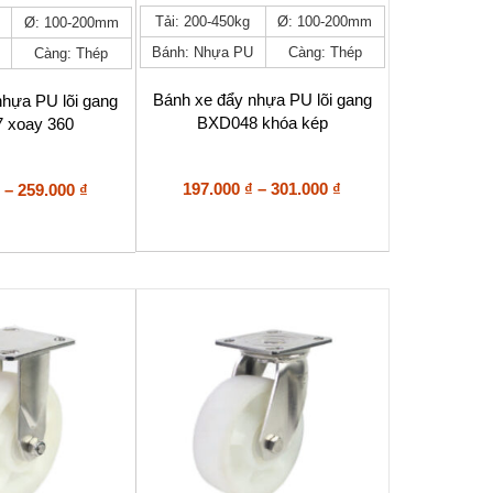
Sản
Tải: 200-450kg
Ø: 100-200mm
Ø: 100-200mm
phẩm
Bánh: Nhựa PU
Càng: Thép
Càng: Thép
này
có
nhiều
Bánh xe đẩy nhựa PU lõi gang
nhựa PU lõi gang
biến
BXD048 khóa kép
 xoay 360
thể.
Các
tùy
Khoảng
Khoảng
197.000
₫
–
301.000
₫
–
259.000
₫
chọn
giá:
giá:
có
từ
từ
thể
197.000 ₫
153.000 ₫
được
đến
đến
chọn
trên
301.000 ₫
259.000 ₫
trang
sản
phẩm