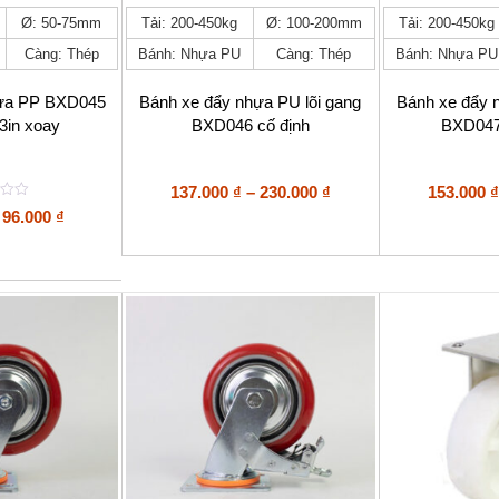
Sản
Sản
Ø: 50-75mm
Tải: 200-450kg
Ø: 100-200mm
Tải: 200-450kg
phẩm
phẩm
Càng: Thép
Bánh: Nhựa PU
Càng: Thép
Bánh: Nhựa PU
này
này
có
có
nhiều
nhiều
hựa PP BXD045
Bánh xe đẩy nhựa PU lõi gang
Bánh xe đẩy 
biến
biến
 3in xoay
BXD046 cố định
BXD047
thể.
thể.
Các
Các
tùy
tùy
Khoảng
137.000
₫
–
230.000
₫
153.000
₫
chọn
chọn
giá:
Khoảng
96.000
₫
có
có
từ
giá:
thể
thể
137.000 ₫
được
được
từ
đến
chọn
chọn
36.000 ₫
trên
230.000 ₫
trên
đến
trang
trang
96.000 ₫
sản
sản
phẩm
phẩm