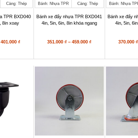
Càng: Thép
Bánh: Nhựa TPR
Càng: Thép
Bánh: Nhựa TP
này
này
có
có
nhiều
nhiều
ựa TPR BXD040
Bánh xe đẩy nhựa TPR BXD041
Bánh xe đẩy 
biến
biến
n, 8in xoay
4in, 5in, 6in, 8in khóa ngang
4in, 5in, 6i
thể.
thể.
Các
Các
tùy
tùy
Khoảng
Khoảng
401.000
₫
351.000
₫
–
459.000
₫
370.000
₫
chọn
chọn
giá:
giá:
có
có
từ
từ
thể
thể
264.000 ₫
351.000 ₫
được
được
đến
đến
chọn
chọn
401.000 ₫
trên
459.000 ₫
trên
trang
trang
sản
sản
phẩm
phẩm