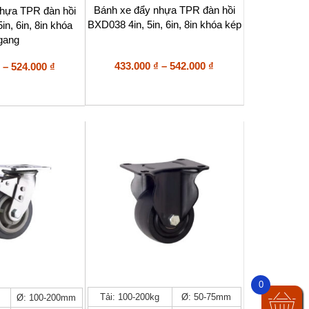
nhiều
Bánh xe đẩy nhựa TPR đàn hồi
nhựa TPR đàn hồi
biến
BXD038 4in, 5in, 6in, 8in khóa kép
in, 6in, 8in khóa
thể.
gang
Các
tùy
Khoảng
Khoảng
433.000
₫
–
542.000
₫
–
524.000
₫
chọn
giá:
giá:
có
từ
từ
thể
433.000 ₫
415.000 ₫
được
đến
đến
chọn
trên
542.000 ₫
524.000 ₫
trang
sản
phẩm
0
Sản
Tải: 100-200kg
Ø: 50-75mm
Ø: 100-200mm
phẩm