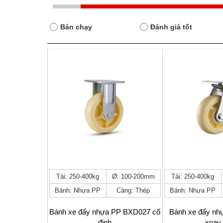
Bán chạy
Đánh giá tốt
Sản
Sản
Tải: 250-400kg
Ø: 100-200mm
Tải: 250-400kg
phẩm
phẩm
Bánh: Nhựa PP
Càng: Thép
Bánh: Nhựa PP
này
này
có
có
nhiều
nhiều
Bánh xe đẩy nhựa PP BXD027 cố
Bánh xe đẩy n
biến
biến
định
xoay