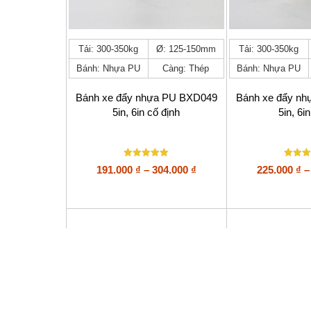
Sản
Sản
Tải: 300-350kg
Ø: 125-150mm
Tải: 300-350kg
phẩm
phẩm
Bánh: Nhựa PU
Càng: Thép
Bánh: Nhựa PU
này
này
có
có
nhiều
nhiều
Bánh xe đẩy nhựa PU BXD049
Bánh xe đẩy n
biến
biến
5in, 6in cố định
5in, 6i
thể.
thể.
Các
Các
tùy
tùy
chọn
chọn
Được xếp
Được x
Khoảng
191.000
₫
–
304.000
₫
225.000
₫
–
có
có
hạng
hạng
giá:
thể
thể
5
5
5 sao
5 sao
được
được
từ
chọn
chọn
191.000 ₫
trên
trên
đến
trang
trang
304.000 ₫
sản
sản
phẩm
phẩm