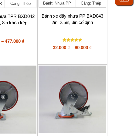
Bánh: Nhựa PP
Càng: Thép
R
Càng: Thép
này
có
nhiều
Bánh xe đẩy nhựa PP BXD043
nhựa TPR BXD042
biến
2in, 2.5in, 3in cố định
n, 8in khóa kép
thể.
Các
tùy
Khoảng
–
477.000
₫
chọn
Được xếp
giá:
Khoảng
32.000
₫
–
80.000
₫
có
hạng
từ
giá:
thể
5
5 sao
370.000 ₫
được
từ
đến
chọn
32.000 ₫
trên
477.000 ₫
đến
trang
80.000 ₫
sản
phẩm