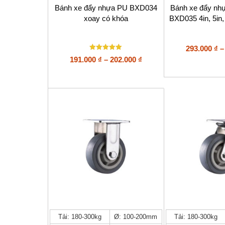
nhiều
nhiều
Bánh xe đẩy nhựa PU BXD034
Bánh xe đẩy nh
biến
biến
xoay có khóa
BXD035 4in, 5in, 
thể.
thể.
Các
Các
tùy
tùy
293.000
₫
–
chọn
chọn
Được xếp
Khoảng
191.000
₫
–
202.000
₫
có
có
hạng
giá:
thể
thể
5
5 sao
được
được
từ
chọn
chọn
191.000 ₫
trên
trên
đến
trang
trang
202.000 ₫
sản
sản
phẩm
phẩm
Sản
Sản
Tải: 180-300kg
Ø: 100-200mm
Tải: 180-300kg
phẩm
phẩm