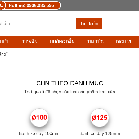
Hotline: 0936.085.595
Tìm kiếm
THIỆU
TƯ VẤN
HƯỚNG DẪN
TIN TỨC
DỊCH VỤ
ặng”
CHN THEO DANH MỤC
Trưt qua li để chọn các loại sản phẩm bạn cần
Bánh xe đẩy 100mm
Bánh xe đẩy 125mm