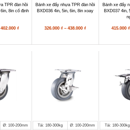
nhiều
nhiều
ựa TPR đàn hồi
Bánh xe đẩy nhựa TPR đàn hồi
Bánh xe đẩy 
biến
biến
6in, 8in cố định
BXD036 4in, 5in, 6in, 8in xoay
BXD037 4in, 5
thể.
thể.
n
Các
Các
tùy
tùy
Khoảng
Khoảng
402.000
₫
326.000
₫
–
438.000
₫
415.000
₫
chọn
chọn
giá:
giá:
có
có
từ
từ
thể
thể
293.000 ₫
326.000 ₫
được
được
đến
đến
chọn
chọn
402.000 ₫
trên
438.000 ₫
trên
trang
trang
sản
sản
phẩm
phẩm
Sản
Sản
Ø: 100-200mm
Tải: 180-300kg
Ø: 100-200mm
Tải: 180-300kg
phẩm
phẩm