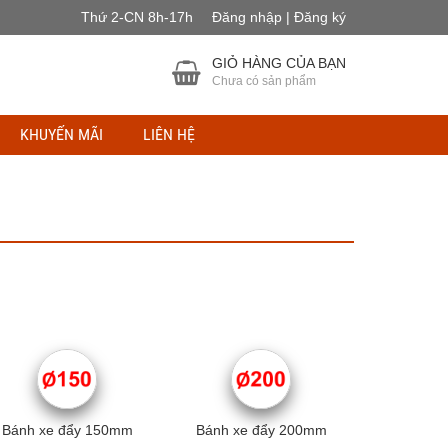
Thứ 2-CN 8h-17h
Đăng nhập | Đăng ký
GIỎ HÀNG CỦA BẠN
Chưa có sản phẩm
KHUYẾN MÃI
LIÊN HỆ
Bánh xe đẩy 150mm
Bánh xe đẩy 200mm
Bánh xe