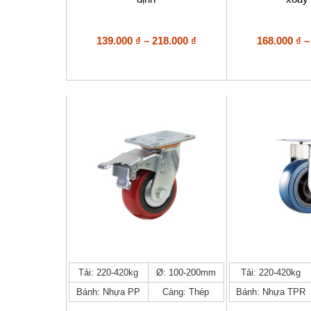
thể.
thể.
Các
Các
tùy
tùy
Khoảng
139.000
₫
–
218.000
₫
168.000
₫
–
chọn
chọn
giá:
có
có
từ
thể
thể
139.000 ₫
được
được
đến
chọn
chọn
trên
218.000 ₫
trên
trang
trang
sản
sản
phẩm
phẩm
Sản
Sản
Tải: 220-420kg
Ø: 100-200mm
Tải: 220-420kg
phẩm
phẩm
Bánh: Nhựa PP
Càng: Thép
Bánh: Nhựa TPR
này
này
có
có