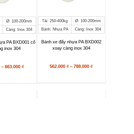
Sản
Tải: 250-400kg
Ø: 100-200mm
Ø: 100-200mm
phẩm
Bánh: Nhựa PA
Càng: Inox 304
Càng: Inox 304
này
có
nhiều
Bánh xe đẩy nhựa PA BXD002
hựa PA BXD001 cố
biến
xoay càng inox 304
ng inox 304
thể.
Các
tùy
Khoảng
Khoảng
562.000
₫
–
788.000
₫
–
663.000
₫
chọn
giá:
giá:
có
từ
từ
thể
562.000 ₫
450.000 ₫
được
đến
đến
chọn
trên
788.000 ₫
663.000 ₫
trang
sản
phẩm