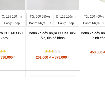
Sản
Sản
Ø: 125-150mm
Tải: 300-350kg
Ø: 125-150mm
Tải: 250-400kg
phẩm
phẩm
Càng: Thép
Bánh: Nhựa PU
Càng: Thép
Bánh: Nhựa PA
này
này
có
có
nhiều
nhiều
hựa PU BXD050
Bánh xe đẩy nhựa PU BXD051
Bánh xe đẩy n
biến
biến
n xoay
5in, 6in có khóa
định cà
thể.
thể.
Các
Các
tùy
tùy
450.000
₫
chọn
chọn
ếp
Được
Khoảng
Khoảng
336.000
₫
261.000
₫
–
373.000
₫
có
có
xếp
giá:
giá:
thể
thể
hạng
2.5
được
được
từ
từ
5
chọn
chọn
sao
225.000 ₫
261.000 ₫
trên
trên
đến
đến
trang
trang
336.000 ₫
373.000 ₫
sản
sản
phẩm
phẩm