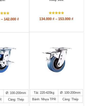
thể.
Các
tùy
chọn
Được xếp
c xếp
Khoảng
Khoảng
134.000
₫
–
153.000
₫
có
–
142.000
₫
hạng
giá:
thể
giá:
5
5 sao
ao
được
từ
từ
chọn
134.000 ₫
124.000 ₫
trên
đến
đến
trang
153.000 ₫
142.000 ₫
sản
phẩm
Sản
Tải: 220-420kg
Ø: 100-200mm
Ø: 100-200mm
phẩm
Bánh: Nhựa TPR
Càng: Thép
R
Càng: Thép
này
có