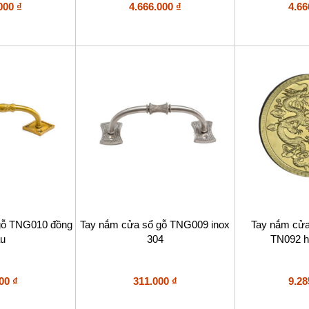
.000
₫
4.666.000
₫
4.66
Sản
gỗ TNG010 đồng
Tay nắm cửa sổ gỗ TNG009 inox
Tay nắm cửa
phẩm
au
304
TN092 họ
này
có
nhiều
biến
000
₫
311.000
₫
9.28
thể.
Các