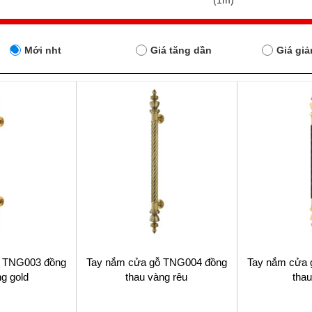
(1m)
Mới nht
Giá tăng dần
Giá gi
ỗ TNG003 đồng
Tay nắm cửa gỗ TNG004 đồng
Tay nắm cửa 
ng gold
thau vàng rêu
thau