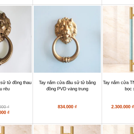
tùy
chọn
có
thể
được
chọn
trên
trang
sản
phẩm
Sản
sử tử đồng thau
Tay nắm cửa đầu sử tử bằng
Tay nắm cửa T
phẩm
u rêu
đồng PVD vàng trung
bọc 
này
có
nhiều
biến
834.000
₫
2.300.000
₫
.000
₫
thể.
.000
₫
Các
tùy
chọn
có