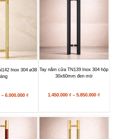
5.500.000 ₫
5.500.000 ₫
thể
được
chọn
trên
trang
sản
phẩm
Sản
Tay nắm cửa TN139 Inox 304 hộp
N142 Inox 304 ø38
phẩm
30x60mm đen mờ
àng
này
có
nhiều
biến
Khoảng
Khoảng
1.450.000
₫
–
5.850.000
₫
–
6.000.000
₫
thể.
giá:
giá:
Các
từ
từ
tùy
1.450.000 ₫
2.800.000 ₫
chọn
đến
đến
có
5.850.000 ₫
6.000.000 ₫
thể
được
chọn