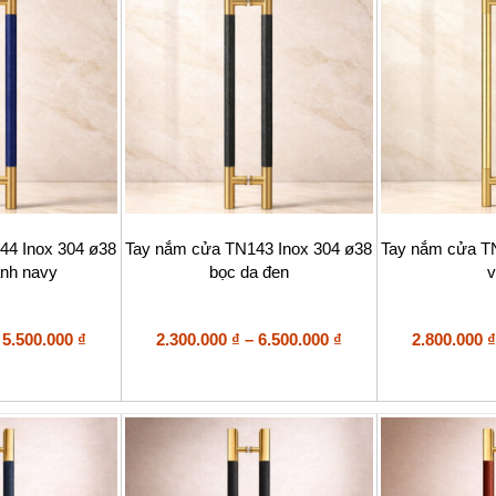
thể
được
chọn
trên
trang
sản
phẩm
Sản
Sản
44 Inox 304 ø38
Tay nắm cửa TN143 Inox 304 ø38
Tay nắm cửa T
phẩm
phẩm
anh navy
bọc da đen
v
này
này
có
có
nhiều
nhiều
Khoảng
biến
Khoảng
biến
5.500.000
₫
2.300.000
₫
–
6.500.000
₫
2.800.000
₫
thể.
thể.
giá:
giá:
Các
Các
từ
từ
tùy
tùy
2.300.000 ₫
2.300.000 ₫
chọn
chọn
đến
đến
có
có
5.500.000 ₫
6.500.000 ₫
thể
thể
được
được