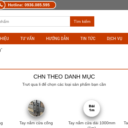
Hotline: 0936.085.595
Tìm kiếm
THIỆU
TƯ VẤN
HƯỚNG DẪN
TIN TỨC
DỊCH VỤ
g”
CHN THEO DANH MỤC
Trưt qua li để chọn các loại sản phẩm bạn cần
ng
Tay nắm cửa cổng
Tay nắm cửa dài 1000mm
T