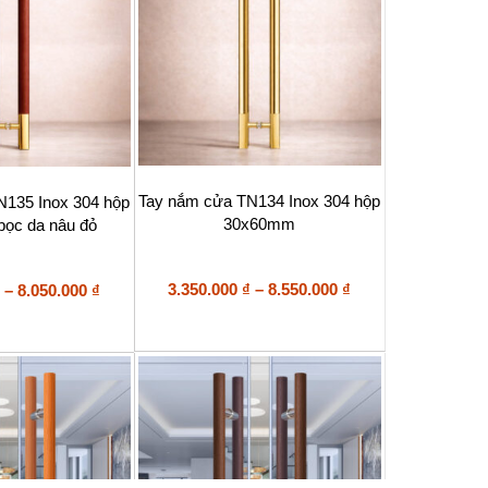
trên
trang
sản
phẩm
Sản
Tay nắm cửa TN134 Inox 304 hộp
N135 Inox 304 hộp
phẩm
30x60mm
ọc da nâu đỏ
này
có
nhiều
biến
Khoảng
Khoảng
3.350.000
₫
–
8.550.000
₫
–
8.050.000
₫
thể.
giá:
giá:
Các
từ
từ
tùy
3.350.000 ₫
2.850.000 ₫
chọn
đến
đến
có
8.550.000 ₫
8.050.000 ₫
thể
được
chọn
trên
trang