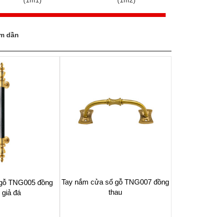
(1m1)
(1m2)
(
ảm dần
Tay nắm cửa sổ gỗ TNG007 đồng
gỗ TNG005 đồng
thau
 giả đá