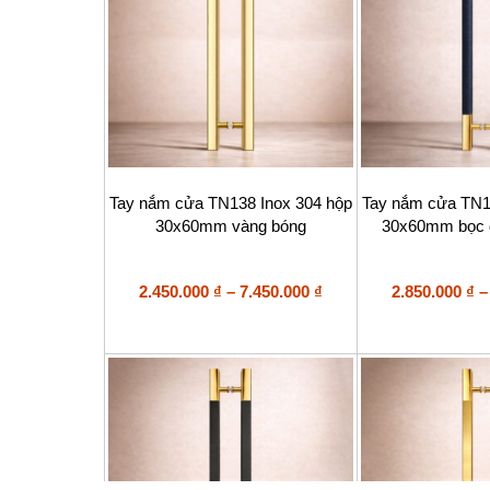
chọn
chọn
trên
trên
trang
trang
sản
sản
phẩm
phẩm
Sản
Sản
Tay nắm cửa TN138 Inox 304 hộp
Tay nắm cửa TN1
phẩm
phẩm
30x60mm vàng bóng
30x60mm bọc 
này
này
có
có
nhiều
nhiều
biến
Khoảng
biến
2.450.000
₫
–
7.450.000
₫
2.850.000
₫
–
thể.
thể.
giá:
Các
Các
từ
tùy
tùy
2.450.000 ₫
chọn
chọn
đến
có
có
7.450.000 ₫
thể
thể
được
được
chọn
chọn
trên
trên
trang
trang