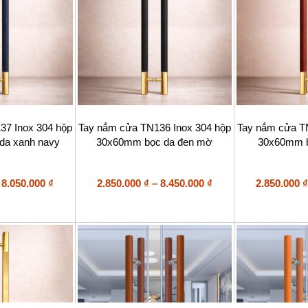
chọn
chọn
trên
trên
trang
trang
sản
sản
phẩm
phẩm
Sản
Sản
37 Inox 304 hộp
Tay nắm cửa TN136 Inox 304 hộp
Tay nắm cửa T
phẩm
phẩm
da xanh navy
30x60mm bọc da đen mờ
30x60mm b
này
này
có
có
nhiều
nhiều
Khoảng
biến
Khoảng
biến
8.050.000
₫
2.850.000
₫
–
8.450.000
₫
2.850.000
₫
thể.
thể.
giá:
giá:
Các
Các
từ
từ
tùy
tùy
2.850.000 ₫
2.850.000 ₫
chọn
chọn
đến
đến
có
có
8.050.000 ₫
8.450.000 ₫
thể
thể
được
được
chọn
chọn
trên
trên
trang
trang