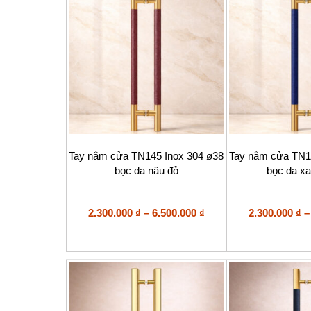
Sản
Sản
Tay nắm cửa TN145 Inox 304 ø38
Tay nắm cửa TN1
phẩm
phẩm
bọc da nâu đỏ
bọc da x
này
này
có
có
nhiều
nhiều
biến
Khoảng
biến
2.300.000
₫
–
6.500.000
₫
2.300.000
₫
–
thể.
thể.
giá:
Các
Các
từ
tùy
tùy
2.300.000 ₫
chọn
chọn
đến
có
có
6.500.000 ₫
thể
thể
được
được