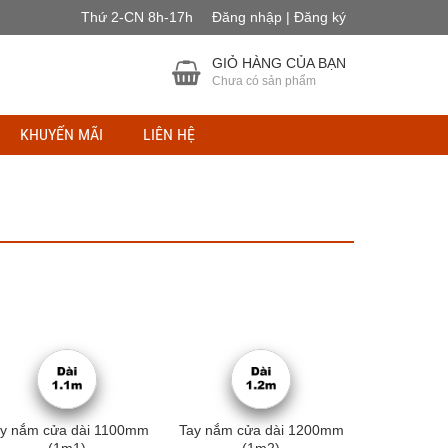
Thứ 2-CN 8h-17h
Đăng nhập | Đăng ký
GIỎ HÀNG CỦA BẠN
Chưa có sản phẩm
KHUYẾN MÃI
LIÊN HỆ
ay nắm cửa dài 1100mm
Tay nắm cửa dài 1200mm
Tay nắm c