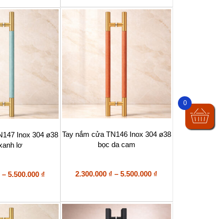
0
Sản
Tay nắm cửa TN146 Inox 304 ø38
N147 Inox 304 ø38
phẩm
bọc da cam
xanh lơ
này
có
nhiều
biến
Khoảng
Khoảng
2.300.000
₫
–
5.500.000
₫
–
5.500.000
₫
thể.
giá:
giá:
Các
từ
từ
tùy
2.300.000 ₫
2.300.000 ₫
chọn
đến
đến
có