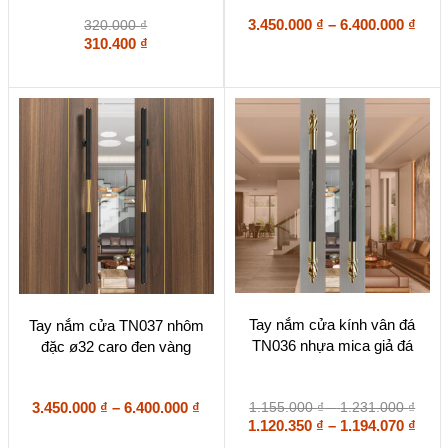
nhiều
biến
Kho
3.450.000
₫
–
6.400.000
₫
320.000
₫
thể.
giá:
310.400
₫
Các
từ
tùy
3.45
chọn
đến
có
6.40
thể
được
chọn
trên
trang
sản
phẩm
Sản
Sản
Tay nắm cửa kính vân đá
Tay nắm cửa TN037 nhôm
phẩm
phẩm
TN036 nhựa mica giả đá
đặc ø32 caro đen vàng
này
này
có
có
nhiều
nhiều
biến
biến
Khoảng
Khoả
3.450.000
₫
–
6.400.000
₫
1.155.000
₫
–
1.231.000
₫
thể.
thể.
giá:
Kho
giá:
1.120.350
₫
–
1.194.070
₫
Các
Các
từ
giá:
từ