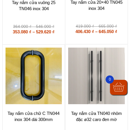
Tay nắm cửa 20×40 TN045
Tay nắm cửa vuông 25
phẩm
phẩm
inox 304
TN046 inox 304
này
này
có
có
nhiều
nhiều
biến
biến
Khoản
Khoảng
419.000
₫
–
665.000
₫
364.000
₫
–
546.000
₫
thể.
thể.
giá:
Khoả
giá:
Khoảng
406.430
₫
–
645.050
₫
353.080
₫
–
529.620
₫
Các
Các
từ
từ
giá:
giá:
tùy
tùy
419.00
364.000 ₫
từ
từ
chọn
chọn
đến
đến
406.43
353.080 ₫
có
có
665.00
546.000 ₫
đến
đến
thể
thể
645.05
529.620 ₫
được
được
chọn
chọn
trên
trên
trang
trang
0
sản
sản
phẩm
phẩm
Sản
Tay nắm cửa chữ C TN044
Tay nắm cửa TN040 nhôm
phẩm
inox 304 dài 300mm
đặc ø32 caro đen mờ
này
có