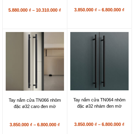
nhiều
nhiều
biến
Kho
biến
Khoảng
3.850.000
₫
–
6.800.000
₫
5.880.000
₫
–
10.310.000
₫
thể.
thể.
giá:
giá:
Các
Các
từ
từ
tùy
tùy
3.85
5.880.000 ₫
chọn
chọn
đến
đến
có
có
6.80
10.310.000 ₫
thể
thể
được
được
chọn
chọn
trên
trên
trang
trang
sản
sản
phẩm
phẩm
Sản
Sản
Tay nắm cửa TN064 nhôm
Tay nắm cửa TN066 nhôm
phẩm
phẩm
đặc ø32 nhám đen mờ
đặc ø32 caro đen mờ
này
này
có
có
nhiều
nhiều
biến
Kho
biến
Khoảng
3.850.000
₫
–
6.800.000
₫
3.850.000
₫
–
6.800.000
₫
thể.
thể.
giá:
giá: