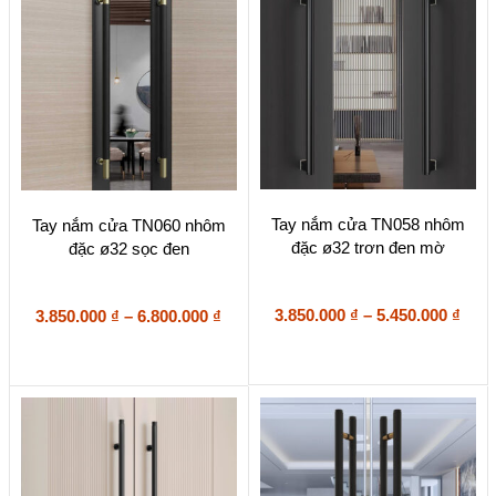
thể
thể
được
được
chọn
chọn
trên
trên
trang
trang
sản
sản
phẩm
phẩm
Sản
Sản
Tay nắm cửa TN058 nhôm
Tay nắm cửa TN060 nhôm
phẩm
phẩm
đặc ø32 trơn đen mờ
đặc ø32 sọc đen
này
này
có
có
nhiều
nhiều
biến
Kho
biến
Khoảng
3.850.000
₫
–
5.450.000
₫
3.850.000
₫
–
6.800.000
₫
thể.
thể.
giá:
giá:
Các
Các
từ
từ
tùy
tùy
3.85
3.850.000 ₫
chọn
chọn
đến
đến
có
có
5.45
6.800.000 ₫
thể
thể
được
được
chọn
chọn
trên
trên