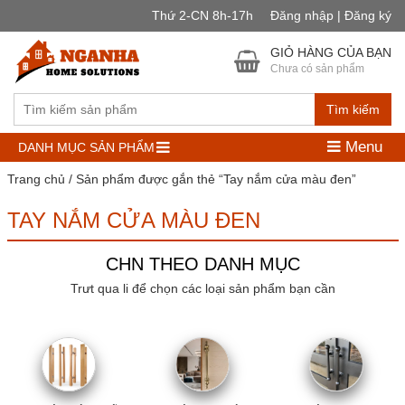
Thứ 2-CN 8h-17h
Đăng nhập | Đăng ký
GIỎ HÀNG CỦA BẠN
Chưa có sản phẩm
Tìm kiếm
Menu
DANH MỤC SẢN PHẨM
Trang chủ
/ Sản phẩm được gắn thẻ “Tay nắm cửa màu đen”
TAY NẮM CỬA MÀU ĐEN
CHN THEO DANH MỤC
Trưt qua li để chọn các loại sản phẩm bạn cần