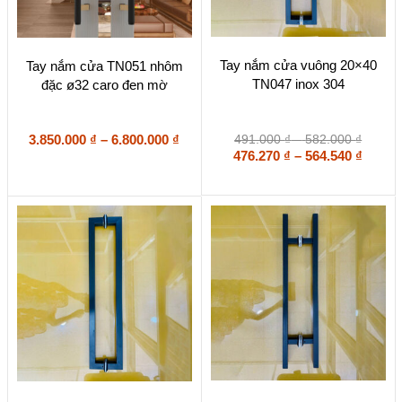
Sản
Sản
Tay nắm cửa vuông 20×40
Tay nắm cửa TN051 nhôm
phẩm
phẩm
TN047 inox 304
đặc ø32 caro đen mờ
này
này
có
có
nhiều
nhiều
biến
biến
Khoảng
Khoản
3.850.000
₫
–
6.800.000
₫
491.000
₫
–
582.000
₫
thể.
thể.
giá:
Khoả
giá:
476.270
₫
–
564.540
₫
Các
Các
từ
giá:
từ
tùy
tùy
491.00
từ
3.850.000 ₫
chọn
chọn
đến
476.27
đến
có
có
582.00
đến
6.800.000 ₫
thể
thể
564.54
được
được
chọn
chọn
trên
trên
trang
trang
sản
sản
phẩm
phẩm
Sản
Sản