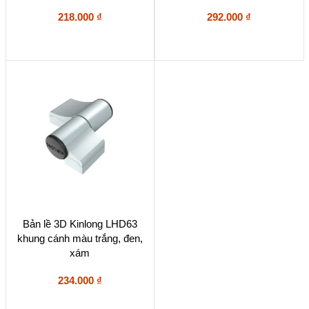
nhiều
nhiều
biến
biến
218.000
₫
292.000
₫
thể.
thể.
Các
Các
tùy
tùy
chọn
chọn
có
có
thể
thể
được
được
chọn
chọn
trên
trên
trang
trang
sản
sản
phẩm
phẩm
Sản
Bản lề 3D Kinlong LHD63
phẩm
khung cánh màu trắng, đen,
này
xám
có
nhiều
biến
234.000
₫
thể.
Các