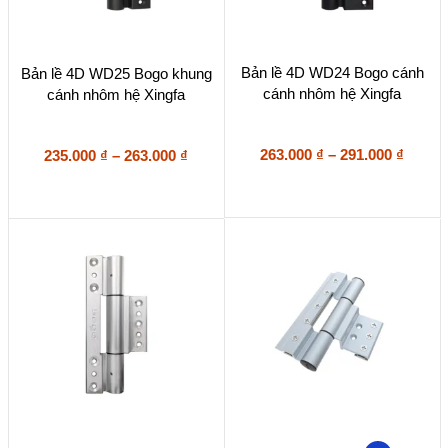
Sản
Sản
Bản lề 4D WD24 Bogo cánh
Bản lề 4D WD25 Bogo khung
phẩm
phẩm
cánh nhôm hệ Xingfa
cánh nhôm hệ Xingfa
này
này
có
có
nhiều
nhiều
biến
Khoả
biến
Khoảng
263.000
₫
–
291.000
₫
235.000
₫
–
263.000
₫
thể.
thể.
giá:
giá:
Các
Các
từ
từ
tùy
tùy
263.00
235.000 ₫
chọn
chọn
đến
đến
có
có
291.00
263.000 ₫
thể
thể
được
được
chọn
chọn
trên
trên
trang
trang
sản
sản
phẩm
phẩm
Sản
Sản