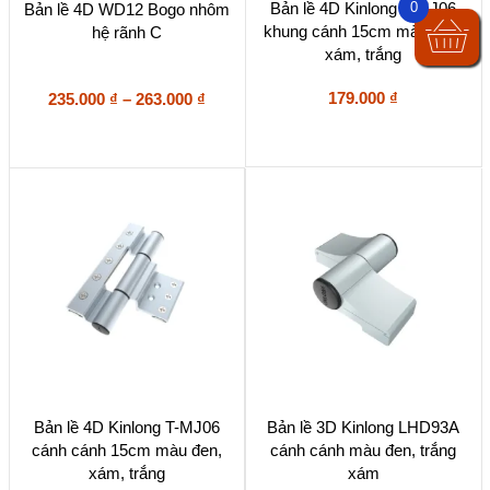
0
Bản lề 4D Kinlong T-MJ06
Bản lề 4D WD12 Bogo nhôm
phẩm
phẩm
khung cánh 15cm màu đen,
hệ rãnh C
này
này
xám, trắng
có
có
nhiều
nhiều
biến
biến
Khoảng
179.000
₫
235.000
₫
–
263.000
₫
thể.
thể.
giá:
Các
Các
từ
tùy
tùy
235.000 ₫
chọn
chọn
đến
có
có
263.000 ₫
thể
thể
được
được
chọn
chọn
trên
trên
trang
trang
sản
sản
phẩm
phẩm
Sản
Sản
Bản lề 4D Kinlong T-MJ06
Bản lề 3D Kinlong LHD93A
phẩm
phẩm
cánh cánh 15cm màu đen,
cánh cánh màu đen, trắng
này
này
xám, trắng
xám
có
có