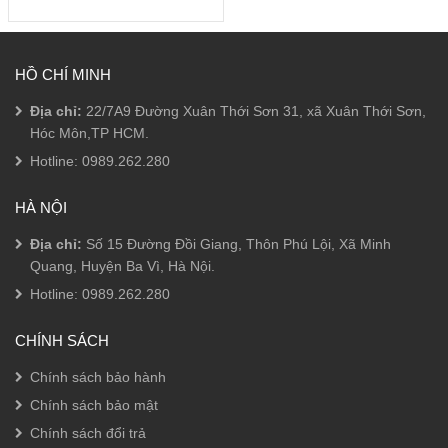
tùy
chọn
có
thể
HỒ CHÍ MINH
được
chọn
Địa chỉ:
22/7A9 Đường Xuân Thới Sơn 31, xã Xuân Thới Sơn,
trên
Hóc Môn,TP HCM.
trang
sản
Hotline:
0989.262.280
phẩm
HÀ NỘI
Địa chỉ:
Số 15 Đường Đồi Giang, Thôn Phú Lội, Xã Minh
Quang, Huyện Ba Vì, Hà Nội.
Hotline:
0989.262.280
CHÍNH SÁCH
Chính sách bảo hành
Chính sách bảo mật
Chính sách đổi trả