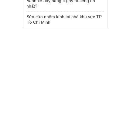
Bánh xe đẩy hàng ít gây ra tiếng ồn
nhất?
Sửa cửa nhôm kính tại nhà khu vực TP
Hồ Chí Minh
để được
tờ cần