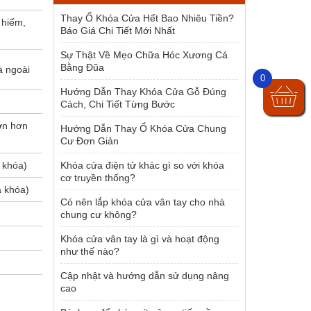
1.500.000 ₫.
Thay Ổ Khóa Cửa Hết Bao Nhiêu Tiền?
 hiểm,
Báo Giá Chi Tiết Mới Nhất
Sự Thật Về Mẹo Chữa Hóc Xương Cá
Bằng Đũa
à ngoài
0
Hướng Dẫn Thay Khóa Cửa Gỗ Đúng
Cách, Chi Tiết Từng Bước
ớn hơn
Hướng Dẫn Thay Ổ Khóa Cửa Chung
Cư Đơn Giản
 khóa)
Khóa cửa điện tử khác gì so với khóa
cơ truyền thống?
a khóa)
Có nên lắp khóa cửa vân tay cho nhà
chung cư không?
Khóa cửa vân tay là gì và hoạt động
như thế nào?
Cập nhật và hướng dẫn sử dụng nâng
cao