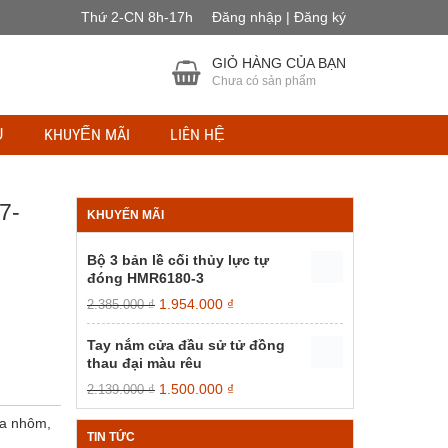
Thứ 2-CN 8h-17h
Đăng nhập | Đăng ký
GIỎ HÀNG CỦA BẠN
Chưa có sản phẩm
Ụ
KHUYẾN MÃI
LIÊN HỆ
7-
KHUYẾN MÃI
Bộ 3 bản lề cối thủy lực tự
đóng HMR6180-3
Giá
Giá
1.954.000
₫
2.385.000
₫
gốc
hiện
là:
tại
Tay nắm cửa đầu sử tử đồng
2.385.000 ₫.
là:
thau đại màu rêu
1.954.000 ₫.
Giá
Giá
1.500.000
₫
2.139.000
₫
gốc
hiện
ửa nhôm,
là:
tại
TIN TỨC
2.139.000 ₫.
là: