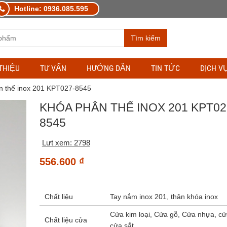
Hotline: 0936.085.595
Tìm kiếm
 THIỆU
TƯ VẤN
HƯỚNG DẪN
TIN TỨC
DỊCH V
n thể inox 201 KPT027-8545
KHÓA PHÂN THỂ INOX 201 KPT02
8545
Lưt xem: 2798
556.600
₫
Chất liệu
Tay nắm inox 201, thân khóa inox
Cửa kim loại, Cửa gỗ, Cửa nhựa, c
Chất liệu cửa
cửa sắt