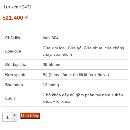
Lưt xem: 2471
521.400
₫
Chất liệu
Inox 304
Cửa kim loại, Cửa gỗ, Cửa nhựa, cửa chống
Loại cửa
cháy, cửa nhôm
Độ dày cửa
38-55mm
Đơn vị tính
Bộ (2 tay nắm + ốp lõi khóa + ốc vít)
Bảo hành
12 tháng
1 bộ khóa đầy đủ gồm phần tay nắm + thân
Lưu ý
khóa + lõi khóa
Tay
Mua hàng
nắm
khóa