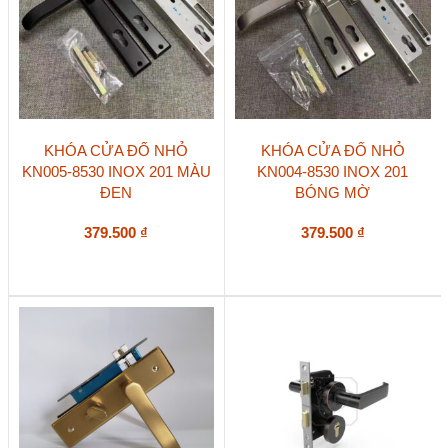
KHÓA CỬA ĐỐ NHỎ
KHÓA CỬA ĐỐ NHỎ
KN005-8530 INOX 201 MÀU
KN004-8530 INOX 201
ĐEN
BÓNG MỜ
379.500
₫
379.500
₫