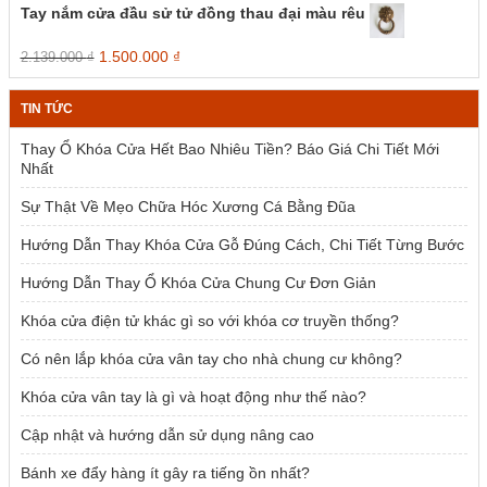
là:
tại
Tay nắm cửa đầu sử tử đồng thau đại màu rêu
2.385.000 ₫.
là:
1.954.000 ₫.
Giá
Giá
1.500.000
₫
2.139.000
₫
gốc
hiện
là:
tại
TIN TỨC
2.139.000 ₫.
là:
1.500.000 ₫.
Thay Ổ Khóa Cửa Hết Bao Nhiêu Tiền? Báo Giá Chi Tiết Mới
Nhất
Sự Thật Về Mẹo Chữa Hóc Xương Cá Bằng Đũa
Hướng Dẫn Thay Khóa Cửa Gỗ Đúng Cách, Chi Tiết Từng Bước
Hướng Dẫn Thay Ổ Khóa Cửa Chung Cư Đơn Giản
Khóa cửa điện tử khác gì so với khóa cơ truyền thống?
Có nên lắp khóa cửa vân tay cho nhà chung cư không?
Khóa cửa vân tay là gì và hoạt động như thế nào?
Cập nhật và hướng dẫn sử dụng nâng cao
Bánh xe đẩy hàng ít gây ra tiếng ồn nhất?