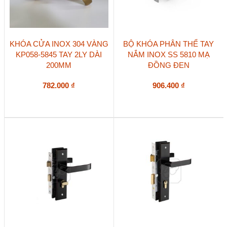
KHÓA CỬA INOX 304 VÀNG
BỘ KHÓA PHÂN THỂ TAY
KP058-5845 TAY 2LY DÀI
NẮM INOX SS 5810 MẠ
200MM
ĐỒNG ĐEN
782.000
₫
906.400
₫