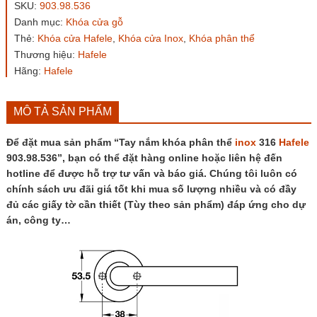
phân
SKU:
903.98.536
thể
Danh mục:
Khóa cửa gỗ
inox
Thẻ:
Khóa cửa Hafele
,
Khóa cửa Inox
,
Khóa phân thể
316
Hafele
Thương hiệu:
Hafele
903.98.536
Hãng:
Hafele
số
lượng
MÔ TẢ SẢN PHẨM
Để đặt mua sản phẩm “Tay nắm khóa phân thể
inox
316
Hafele
903.98.536”, bạn có thể đặt hàng online hoặc liên hệ đến
hotline để được hỗ trợ tư vấn và báo giá. Chúng tôi luôn có
chính sách ưu đãi giá tốt khi mua số lượng nhiều và có đầy
đủ các giấy tờ cần thiết (Tùy theo sản phẩm) đáp ứng cho dự
án, công ty…