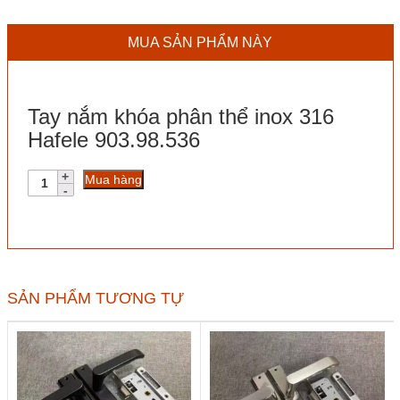
MUA SẢN PHẨM NÀY
Tay nắm khóa phân thể inox 316
Hafele 903.98.536
Tay
Mua hàng
nắm
khóa
phân
thể
inox
316
Hafele
SẢN PHẨM TƯƠNG TỰ
903.98.536
số
lượng