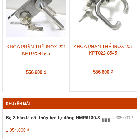
KHÓA PHÂN THỂ INOX 201
KHÓA PHÂN THỂ INOX 201
KPT022-8545
KPT025-8545
556.600
₫
556.600
₫
KHUYẾN MÃI
Bộ 3 bản lề cối thủy lực tự đóng HMR6180-3
2.385.000
₫
Giá
Giá
1.954.000
₫
gốc
hiện