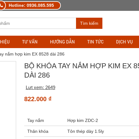
Hotline: 0936.085.595
Tìm kiếm
THIỆU
TƯ VẤN
HƯỚNG DẪN
TIN TỨC
DỊCH VỤ
tay nắm hợp kim EX 8528 dài 286
BỘ KHÓA TAY NẮM HỢP KIM EX 8
DÀI 286
Lưt xem: 2649
822.000
₫
Tay nắm
Hợp kim ZDC-2
Thân khóa
Tôn thép dày 1.5ly