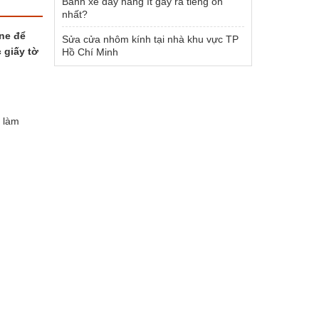
Bánh xe đẩy hàng ít gây ra tiếng ồn
nhất?
ne để
Sửa cửa nhôm kính tại nhà khu vực TP
 giấy tờ
Hồ Chí Minh
c làm