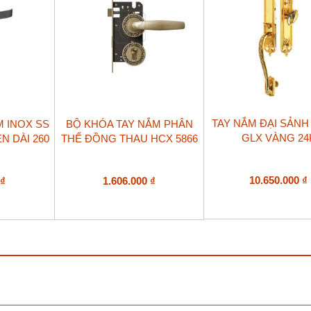
TAY NẮM ĐẠI SẢNH 
M INOX SS
BỘ KHÓA TAY NẮM PHÂN
GLX VÀNG 24
N DÀI 260
THỂ ĐỒNG THAU HCX 5866
10.650.000
₫
0
₫
1.606.000
₫