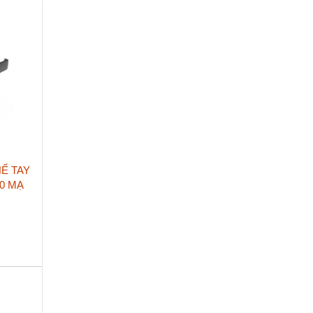
Ể TAY
10 MẠ