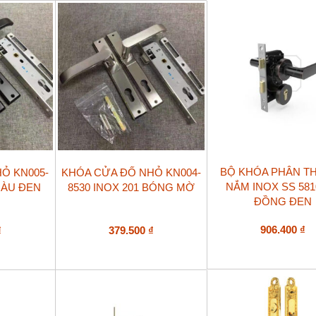
BỘ KHÓA PHÂN TH
Ỏ KN005-
KHÓA CỬA ĐỐ NHỎ KN004-
NẮM INOX SS 58
MÀU ĐEN
8530 INOX 201 BÓNG MỜ
ĐỒNG ĐEN
906.400
₫
₫
379.500
₫