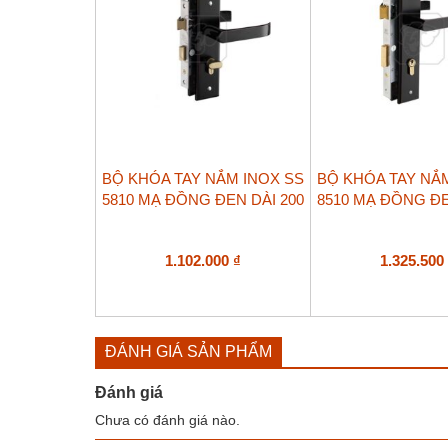
BỘ KHÓA TAY NẮM INOX SS
BỘ KHÓA TAY NẮ
5810 MẠ ĐỒNG ĐEN DÀI 200
8510 MẠ ĐỒNG ĐE
1.102.000
₫
1.325.50
ĐÁNH GIÁ SẢN PHẨM
Đánh giá
Chưa có đánh giá nào.