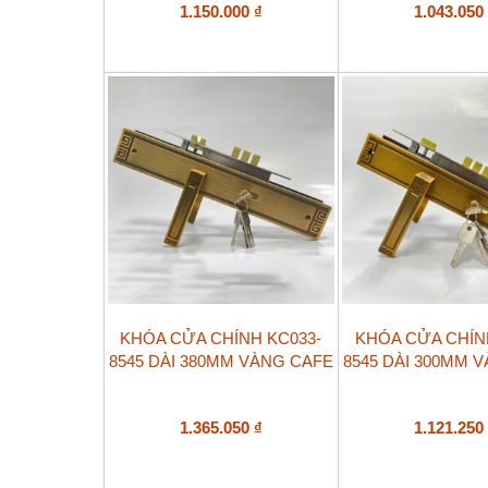
1.150.000
₫
1.043.05
KHÓA CỬA CHÍNH KC033-
KHÓA CỬA CHÍN
8545 DÀI 380MM VÀNG CAFE
8545 DÀI 300MM 
1.365.050
₫
1.121.25