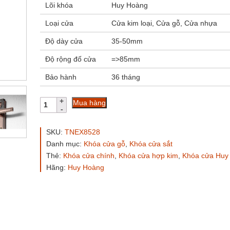
Lõi khóa
Huy Hoàng
Loại cửa
Cửa kim loại, Cửa gỗ, Cửa nhựa
Độ dày cửa
35-50mm
Độ rộng đố cửa
=>85mm
Bảo hành
36 tháng
Bộ
Mua hàng
khóa
tay
nắm
SKU:
TNEX8528
hợp
Danh mục:
Khóa cửa gỗ
,
Khóa cửa sắt
kim
Thẻ:
Khóa cửa chính
,
Khóa cửa hợp kim
,
Khóa cửa Huy
EX
8528
Hãng:
Huy Hoàng
dài
286
số
lượng