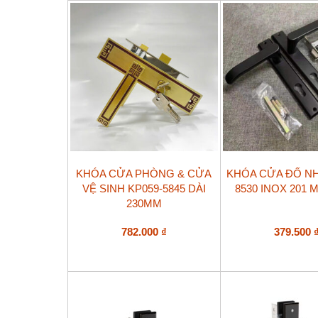
KHÓA CỬA PHÒNG & CỬA
KHÓA CỬA ĐỐ NH
VỆ SINH KP059-5845 DÀI
8530 INOX 201 
230MM
782.000
₫
379.500