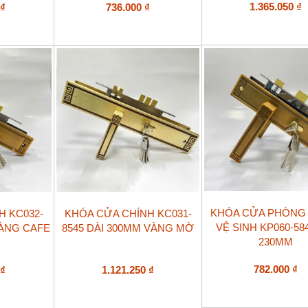
1.365.050
₫
0
₫
736.000
₫
KHÓA CỬA PHÒNG
H KC032-
KHÓA CỬA CHÍNH KC031-
VỆ SINH KP060-58
VÀNG CAFE
8545 DÀI 300MM VÀNG MỜ
230MM
782.000
₫
0
₫
1.121.250
₫