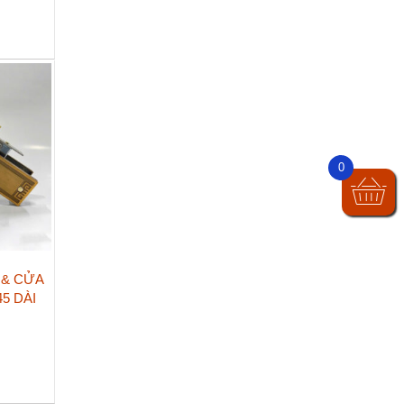
0
 & CỬA
45 DÀI