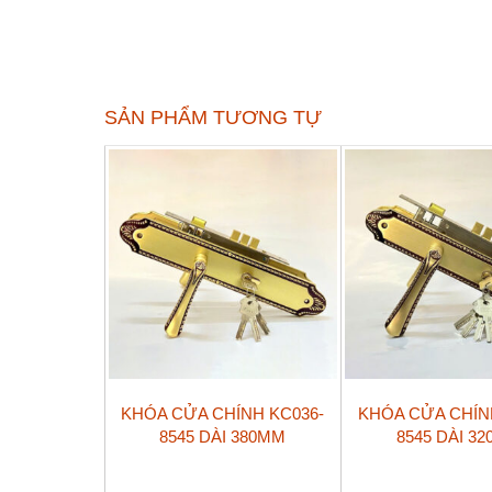
SẢN PHẨM TƯƠNG TỰ
KHÓA CỬA CHÍNH KC036-
KHÓA CỬA CHÍN
8545 DÀI 380MM
8545 DÀI 3