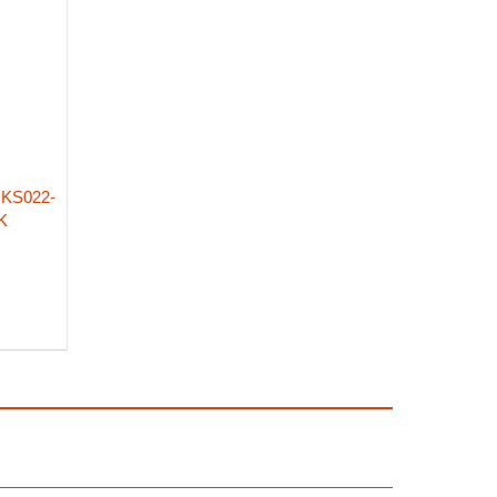
KS022-
K