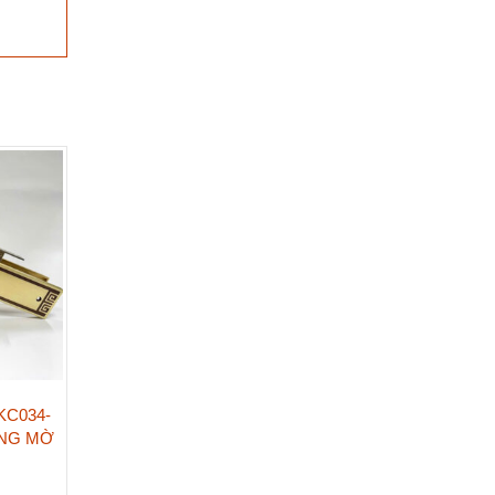
KC034-
ÀNG MỜ