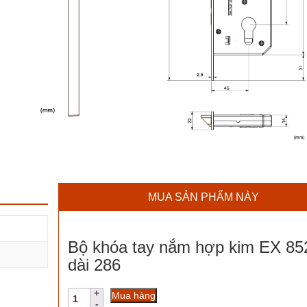
MUA SẢN PHẨM NÀY
Bộ khóa tay nắm hợp kim EX 85
dài 286
Bộ
Mua hàng
khóa