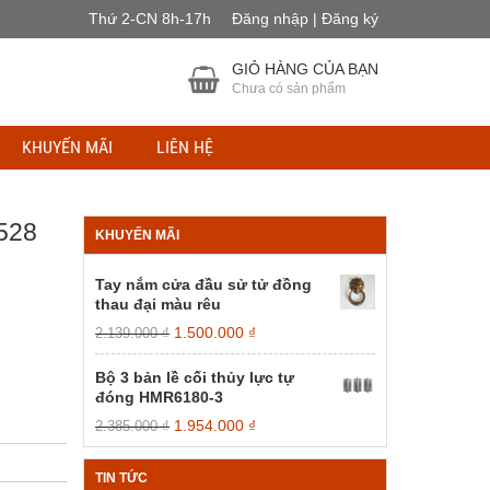
Thứ 2-CN 8h-17h
Đăng nhập | Đăng ký
GIỎ HÀNG CỦA BẠN
Chưa có sản phẩm
KHUYẾN MÃI
LIÊN HỆ
528
KHUYẾN MÃI
Tay nắm cửa đầu sử tử đồng
thau đại màu rêu
Giá
Giá
1.500.000
₫
2.139.000
₫
gốc
hiện
là:
tại
Bộ 3 bản lề cối thủy lực tự
2.139.000 ₫.
là:
đóng HMR6180-3
1.500.000 ₫.
Giá
Giá
1.954.000
₫
2.385.000
₫
gốc
hiện
là:
tại
TIN TỨC
2.385.000 ₫.
là: