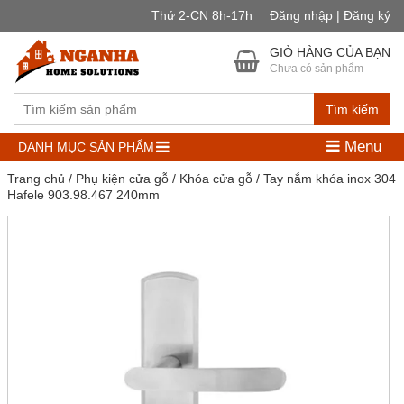
Thứ 2-CN 8h-17h
Đăng nhập | Đăng ký
GIỎ HÀNG CỦA BẠN
Chưa có sản phẩm
Tìm kiếm
Menu
DANH MỤC SẢN PHẨM
Trang chủ
/
Phụ kiện cửa gỗ
/
Khóa cửa gỗ
/ Tay nắm khóa inox 304
Hafele 903.98.467 240mm