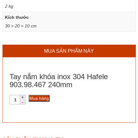
2 kg
Kích thước
30 × 20 × 10 cm
MUA SẢN PHẨM NÀY
Tay nắm khóa inox 304 Hafele
903.98.467 240mm
Tay
Mua hàng
nắm
khóa
inox
304
Hafele
903.98.467
240mm