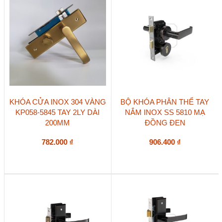
KHÓA CỬA INOX 304 VÀNG
BỘ KHÓA PHÂN THỂ TAY
KP058-5845 TAY 2LY DÀI
NẮM INOX SS 5810 MẠ
200MM
ĐỒNG ĐEN
782.000
₫
906.400
₫