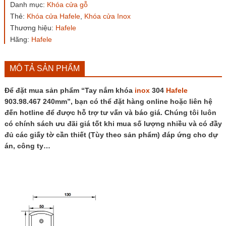
Danh mục:
Khóa cửa gỗ
Hafele
Thẻ:
Khóa cửa Hafele
,
Khóa cửa Inox
903.98.467
240mm
Thương hiệu:
Hafele
số
Hãng:
Hafele
lượng
MÔ TẢ SẢN PHẨM
Để đặt mua sản phẩm “Tay nắm khóa
inox
304
Hafele
903.98.467 240mm”, bạn có thể đặt hàng online hoặc liên hệ
đến hotline để được hỗ trợ tư vấn và báo giá. Chúng tôi luôn
có chính sách ưu đãi giá tốt khi mua số lượng nhiều và có đầy
đủ các giấy tờ cần thiết (Tùy theo sản phẩm) đáp ứng cho dự
án, công ty…