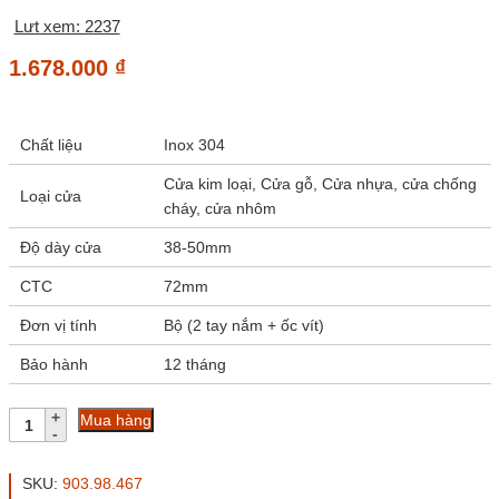
Lưt xem: 2237
1.678.000
₫
Chất liệu
Inox 304
Cửa kim loại, Cửa gỗ, Cửa nhựa, cửa chống
Loại cửa
cháy, cửa nhôm
Độ dày cửa
38-50mm
CTC
72mm
Đơn vị tính
Bộ (2 tay nắm + ốc vít)
Bảo hành
12 tháng
Tay
Mua hàng
nắm
khóa
inox
SKU:
903.98.467
304