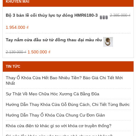
KHUYẾN MÃI
Bộ 3 bản lề cối thủy lực tự đóng HMR6180-3
2.385.000
₫
Giá
Giá
1.954.000
₫
gốc
hiện
là:
tại
Tay nắm cửa đầu sử tử đồng thau đại màu rêu
2.385.000 ₫.
là:
1.954.000 ₫.
Giá
Giá
1.500.000
₫
2.139.000
₫
gốc
hiện
là:
tại
TIN TỨC
2.139.000 ₫.
là:
1.500.000 ₫.
Thay Ổ Khóa Cửa Hết Bao Nhiêu Tiền? Báo Giá Chi Tiết Mới
Nhất
Sự Thật Về Mẹo Chữa Hóc Xương Cá Bằng Đũa
Hướng Dẫn Thay Khóa Cửa Gỗ Đúng Cách, Chi Tiết Từng Bước
Hướng Dẫn Thay Ổ Khóa Cửa Chung Cư Đơn Giản
Khóa cửa điện tử khác gì so với khóa cơ truyền thống?