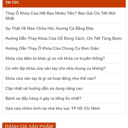
TIN TỨC
2.385.000 ₫.
là:
1.954.000 ₫.
Thay Ổ Khóa Cửa Hết Bao Nhiêu Tiền? Báo Giá Chi Tiết Mới
Nhất
Sự Thật Về Mẹo Chữa Hóc Xương Cá Bằng Đũa
Hướng Dẫn Thay Khóa Cửa Gỗ Đúng Cách, Chi Tiết Từng Bước
Hướng Dẫn Thay Ổ Khóa Cửa Chung Cư Đơn Giản
Khóa cửa điện tử khác gì so với khóa cơ truyền thống?
Có nên lắp khóa cửa vân tay cho nhà chung cư không?
Khóa cửa vân tay là gì và hoạt động như thế nào?
Cập nhật và hướng dẫn sử dụng nâng cao
Bánh xe đẩy hàng ít gây ra tiếng ồn nhất?
Sửa cửa nhôm kính tại nhà khu vực TP Hồ Chí Minh
ĐÁNH GIÁ SẢN PHẨM