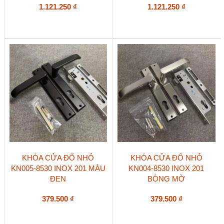
1.121.250
₫
1.121.250
₫
KHÓA CỬA ĐỐ NHỎ
KHÓA CỬA ĐỐ NHỎ
KN005-8530 INOX 201 MÀU
KN004-8530 INOX 201
ĐEN
BÓNG MỜ
379.500
₫
379.500
₫