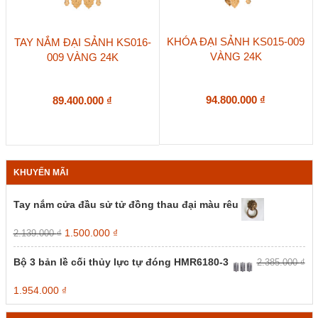
KHÓA ĐẠI SẢNH KS015-009
TAY NẮM ĐẠI SẢNH KS016-
VÀNG 24K
009 VÀNG 24K
94.800.000
₫
89.400.000
₫
KHUYẾN MÃI
Tay nắm cửa đầu sử tử đồng thau đại màu rêu
Giá
Giá
1.500.000
₫
2.139.000
₫
gốc
hiện
là:
tại
Bộ 3 bản lề cối thủy lực tự đóng HMR6180-3
2.385.000
₫
2.139.000 ₫.
là:
1.500.000 ₫.
Giá
Giá
1.954.000
₫
gốc
hiện
là:
tại