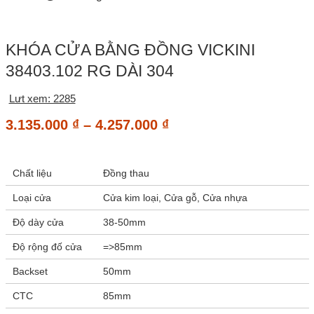
KHÓA CỬA BẰNG ĐỒNG VICKINI
38403.102 RG DÀI 304
Lưt xem: 2285
Khoảng
3.135.000
₫
–
4.257.000
₫
giá:
từ
Chất liệu
Đồng thau
3.135.000 ₫
đến
Loại cửa
Cửa kim loại, Cửa gỗ, Cửa nhựa
4.257.000 ₫
Độ dày cửa
38-50mm
Độ rộng đố cửa
=>85mm
Backset
50mm
CTC
85mm