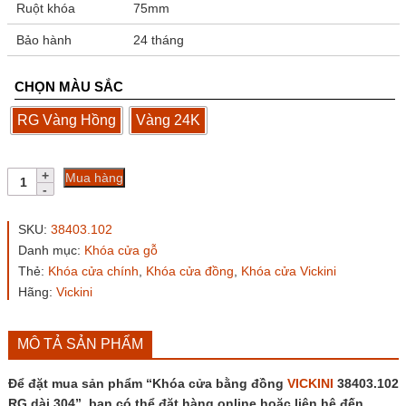
Ruột khóa
75mm
Bảo hành
24 tháng
CHỌN MÀU SẮC
RG Vàng Hồng
Vàng 24K
Khóa
Mua hàng
cửa
bằng
đồng
SKU:
38403.102
VICKINI
Danh mục:
Khóa cửa gỗ
38403.102
Thẻ:
Khóa cửa chính
,
Khóa cửa đồng
,
Khóa cửa Vickini
RG
dài
Hãng:
Vickini
304
số
lượng
MÔ TẢ SẢN PHẨM
Để đặt mua sản phẩm “Khóa cửa bằng đồng
VICKINI
38403.102
RG dài 304”, bạn có thể đặt hàng online hoặc liên hệ đến