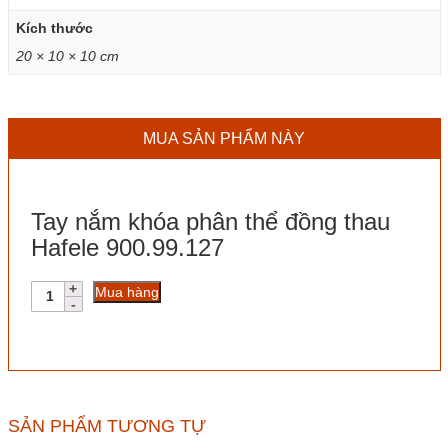
Kích thước
20 × 10 × 10 cm
MUA SẢN PHẨM NÀY
Tay nắm khóa phân thể đồng thau
Hafele 900.99.127
Tay
Mua hàng
nắm
khóa
phân
thể
đồng
thau
Hafele
SẢN PHẨM TƯƠNG TỰ
900.99.127