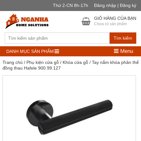
Thứ 2-CN 8h-17h
Đăng nhập | Đăng ký
GIỎ HÀNG CỦA BẠN
Chưa có sản phẩm
Tìm kiếm
Menu
DANH MỤC SẢN PHẨM
Trang chủ
/
Phụ kiện cửa gỗ
/
Khóa cửa gỗ
/ Tay nắm khóa phân thể
đồng thau Hafele 900.99.127