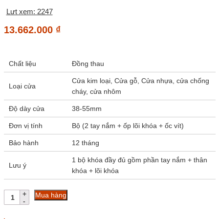
Lưt xem: 2247
13.662.000
₫
Chất liệu
Đồng thau
Cửa kim loại, Cửa gỗ, Cửa nhựa, cửa chống
Loại cửa
cháy, cửa nhôm
Độ dày cửa
38-55mm
Đơn vị tính
Bộ (2 tay nắm + ốp lõi khóa + ốc vít)
Bảo hành
12 tháng
1 bộ khóa đầy đủ gồm phần tay nắm + thân
Lưu ý
khóa + lõi khóa
Tay
Mua hàng
nắm
khóa