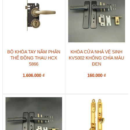
BỘ KHÓA TAY NẮM PHÂN
KHÓA CỬA NHÀ VỆ SINH
THỂ ĐỒNG THAU HCX
KVS002 KHÔNG CHÌA MÀU
5866
ĐEN
1.606.000
₫
160.000
₫