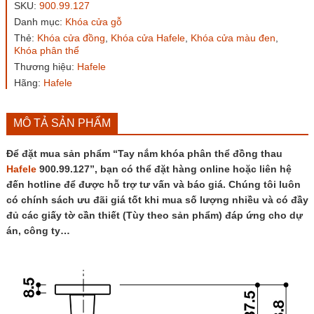
phân
SKU:
900.99.127
thể
Danh mục:
Khóa cửa gỗ
đồng
Thẻ:
Khóa cửa đồng
,
Khóa cửa Hafele
,
Khóa cửa màu đen
,
thau
Khóa phân thể
Hafele
900.99.127
Thương hiệu:
Hafele
số
Hãng:
Hafele
lượng
MÔ TẢ SẢN PHẨM
Để đặt mua sản phẩm “Tay nắm khóa phân thể đồng thau
Hafele
900.99.127”, bạn có thể đặt hàng online hoặc liên hệ
đến hotline để được hỗ trợ tư vấn và báo giá. Chúng tôi luôn
có chính sách ưu đãi giá tốt khi mua số lượng nhiều và có đầy
đủ các giấy tờ cần thiết (Tùy theo sản phẩm) đáp ứng cho dự
án, công ty…