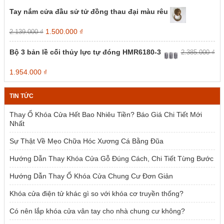
Tay nắm cửa đầu sử tử đồng thau đại màu rêu
Giá
Giá
1.500.000
₫
2.139.000
₫
gốc
hiện
là:
tại
Bộ 3 bản lề cối thủy lực tự đóng HMR6180-3
2.385.000
₫
2.139.000 ₫.
là:
1.500.000 ₫.
Giá
Giá
1.954.000
₫
gốc
hiện
là:
tại
TIN TỨC
2.385.000 ₫.
là:
1.954.000 ₫.
Thay Ổ Khóa Cửa Hết Bao Nhiêu Tiền? Báo Giá Chi Tiết Mới
Nhất
Sự Thật Về Mẹo Chữa Hóc Xương Cá Bằng Đũa
Hướng Dẫn Thay Khóa Cửa Gỗ Đúng Cách, Chi Tiết Từng Bước
Hướng Dẫn Thay Ổ Khóa Cửa Chung Cư Đơn Giản
Khóa cửa điện tử khác gì so với khóa cơ truyền thống?
Có nên lắp khóa cửa vân tay cho nhà chung cư không?