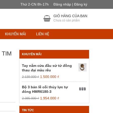
Thứ 2-CN 8h-17h
Đăng nhập | Đăng ký
GIỎ HÀNG CỦA BẠN
Chưa có sản phẩm
KHUYẾN MÃI
LIÊN HỆ
 TIM
KHUYẾN MÃI
Tay nắm cửa đầu sử tử đồng
thau đại màu rêu
Giá
Giá
1.500.000
₫
2.139.000
₫
gốc
hiện
là:
tại
Bộ 3 bản lề cối thủy lực tự
2.139.000 ₫.
là:
đóng HMR6180-3
1.500.000 ₫.
Giá
Giá
1.954.000
₫
2.385.000
₫
gốc
hiện
là:
tại
TIN TỨC
2.385.000 ₫.
là: