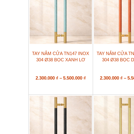
Sản
Sản
TAY NẮM CỬA TN147 INOX
TAY NẮM CỬA TN
phẩm
phẩm
304 Ø38 BỌC XANH LƠ
304 Ø38 BỌC 
này
này
có
có
nhiều
nhiều
biến
Khoảng
biến
2.300.000
₫
–
5.500.000
₫
2.300.000
₫
–
5.
thể.
thể.
giá:
Các
Các
từ
tùy
tùy
2.300.000 ₫
chọn
chọn
đến
có
có
5.500.000 ₫
thể
thể
được
được
chọn
chọn
trên
trên
trang
trang