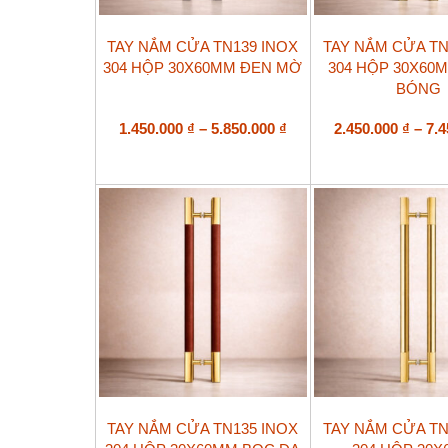
Sản
Sản
TAY NẮM CỬA TN139 INOX
TAY NẮM CỬA TN
phẩm
phẩm
304 HỘP 30X60MM ĐEN MỜ
304 HỘP 30X60
này
này
BÓNG
có
có
nhiều
nhiều
biến
Khoảng
biến
1.450.000
₫
–
5.850.000
₫
2.450.000
₫
–
7.
thể.
thể.
giá:
Các
Các
từ
tùy
tùy
1.450.000 ₫
chọn
chọn
đến
có
có
5.850.000 ₫
thể
thể
được
được
chọn
chọn
trên
trên
trang
trang
sản
sản
phẩm
phẩm
Sản
Sản
TAY NẮM CỬA TN135 INOX
TAY NẮM CỬA TN
phẩm
phẩm