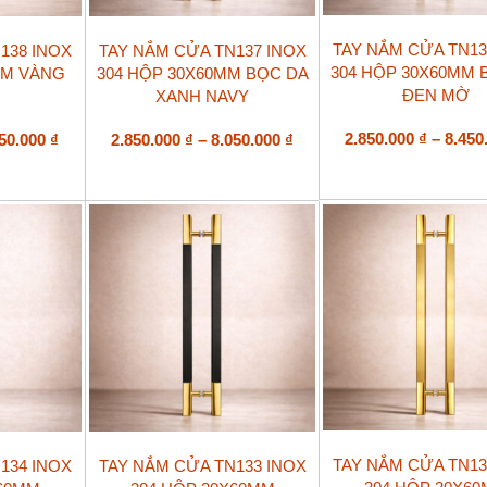
Sản
Sản
TAY NẮM CỬA TN13
138 INOX
TAY NẮM CỬA TN137 INOX
phẩm
phẩm
304 HỘP 30X60MM 
MM VÀNG
304 HỘP 30X60MM BỌC DA
này
này
ĐEN MỜ
XANH NAVY
có
có
nhiều
nhiều
biến
Khoảng
biến
Khoảng
2.850.000
₫
–
8.450
450.000
₫
2.850.000
₫
–
8.050.000
₫
thể.
thể.
giá:
giá:
Các
Các
từ
từ
tùy
tùy
2.450.000 ₫
2.850.000 ₫
chọn
chọn
đến
đến
có
có
7.450.000 ₫
8.050.000 ₫
thể
thể
được
được
chọn
chọn
trên
trên
trang
trang
sản
sản
phẩm
phẩm
Sản
Sản
TAY NẮM CỬA TN13
134 INOX
TAY NẮM CỬA TN133 INOX
phẩm
phẩm