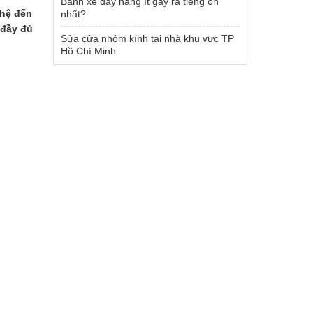
Bánh xe đẩy hàng ít gây ra tiếng ồn
 hệ đến
nhất?
 đầy đủ
Sửa cửa nhôm kính tại nhà khu vực TP
Hồ Chí Minh