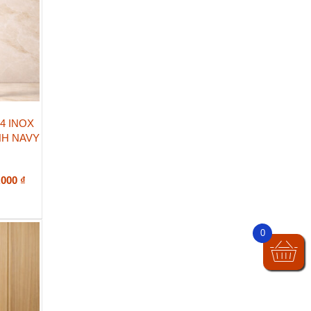
4 INOX
NH NAVY
Khoảng
.000
₫
giá:
từ
2.300.000 ₫
đến
0
5.500.000 ₫