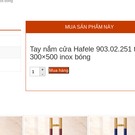
nox bóng
MUA SẢN PHẨM NÀY
Tay nắm cửa Hafele 903.02.251 
300×500 inox bóng
Tay
Mua hàng
nắm
cửa
Hafele
903.02.251
tim
300x500
inox
bóng
số
lượng