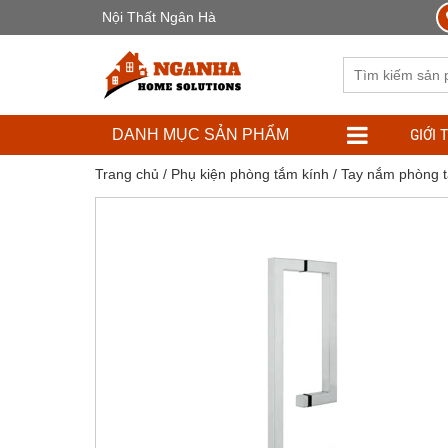
Nội Thất Ngân Hà
GIỚI 
DANH MỤC SẢN PHẨM
Trang chủ
/
Phụ kiện phòng tắm kính
/
Tay nắm phòng t