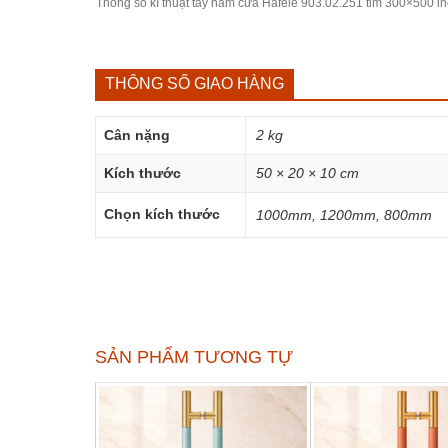
Thông số kĩ thuật tay nắm cửa Hafele 903.02.251 tim 300×500 i
THÔNG SỐ GIAO HÀNG
Cân nặng
2 kg
Kích thước
50 × 20 × 10 cm
Chọn kích thước
1000mm, 1200mm, 800mm
SẢN PHẨM TƯƠNG TỰ