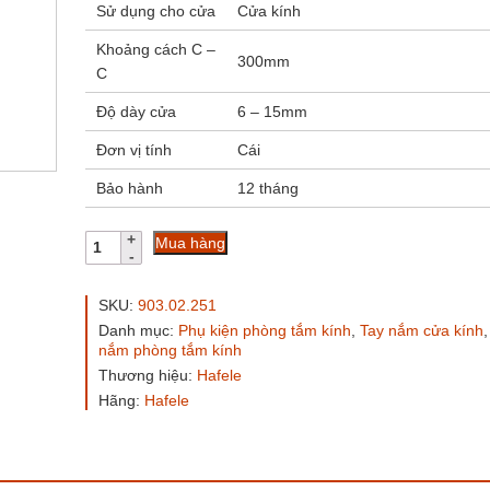
Sử dụng cho cửa
Cửa kính
Khoảng cách C –
300mm
C
Độ dày cửa
6 – 15mm
Đơn vị tính
Cái
Bảo hành
12 tháng
Tay
Mua hàng
nắm
cửa
Hafele
SKU:
903.02.251
903.02.251
Danh mục:
Phụ kiện phòng tắm kính
,
Tay nắm cửa kính
tim
nắm phòng tắm kính
300x500
Thương hiệu:
Hafele
inox
bóng
Hãng:
Hafele
số
lượng