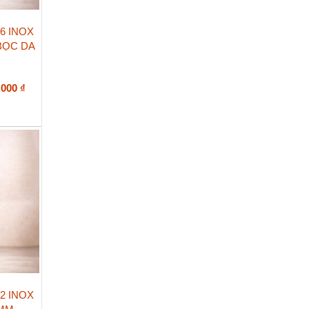
6 INOX
BỌC DA
Khoảng
.000
₫
giá:
từ
2.850.000 ₫
đến
8.450.000 ₫
2 INOX