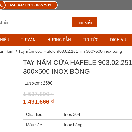
Hotline: 0936.085.595
Tìm kiếm
THIỆU
TƯ VẤN
HƯỚNG DẪN
TIN TỨC
DỊCH VỤ
ắm kính
/ Tay nắm cửa Hafele 903.02.251 tim 300×500 inox bóng
TAY NẮM CỬA HAFELE 903.02.251
300×500 INOX BÓNG
Lưt xem: 2590
1.537.800
₫
1.491.666
₫
Chất liệu
Inox 304
Màu sắc
Inox bóng