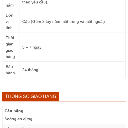
theo yêu cầu).
nắm
Đơn
vị
Cặp (Gồm 2 tay nắm mặt trong và mặt ngoài)
tính
Thời
gian
5 – 7 ngày
giao
hàng
Bảo
24 tháng
hành
THÔNG SỐ GIAO HÀNG
Cân nặng
Không áp dụng