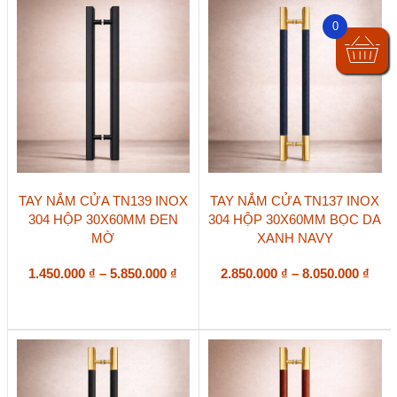
0
Sản
Sản
TAY NẮM CỬA TN139 INOX
TAY NẮM CỬA TN137 INOX
phẩm
phẩm
304 HỘP 30X60MM ĐEN
304 HỘP 30X60MM BỌC DA
này
này
MỜ
XANH NAVY
có
có
nhiều
nhiều
biến
Khoảng
biến
Kho
1.450.000
₫
–
5.850.000
₫
2.850.000
₫
–
8.050.000
₫
thể.
thể.
giá:
giá:
Các
Các
từ
từ
tùy
tùy
1.450.000 ₫
2.85
chọn
chọn
đến
đến
có
có
5.850.000 ₫
8.05
thể
thể
được
được