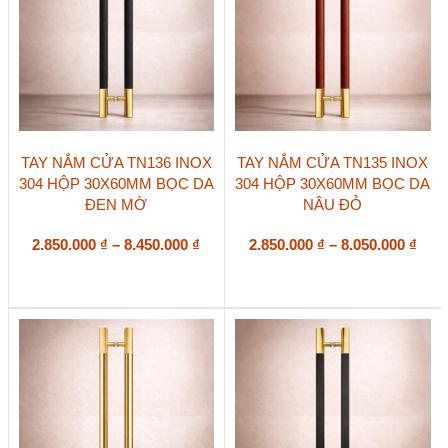
chọn
chọn
trên
trên
trang
trang
sản
sản
phẩm
phẩm
Sản
Sản
TAY NẮM CỬA TN136 INOX
TAY NẮM CỬA TN135 INOX
phẩm
phẩm
304 HỘP 30X60MM BỌC DA
304 HỘP 30X60MM BỌC DA
này
này
ĐEN MỜ
NÂU ĐỎ
có
có
nhiều
nhiều
biến
Khoảng
biến
Kho
2.850.000
₫
–
8.450.000
₫
2.850.000
₫
–
8.050.000
₫
thể.
thể.
giá:
giá:
Các
Các
từ
từ
tùy
tùy
2.850.000 ₫
2.85
chọn
chọn
đến
đến
có
có
8.450.000 ₫
8.05
thể
thể
được
được
chọn
chọn
trên
trên
trang
trang
sản
sản