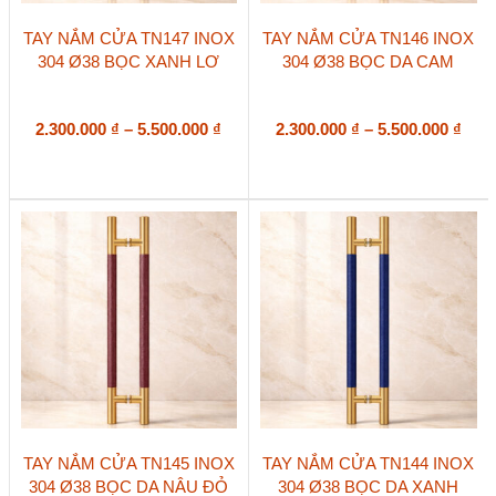
Sản
Sản
TAY NẮM CỬA TN147 INOX
TAY NẮM CỬA TN146 INOX
phẩm
phẩm
304 Ø38 BỌC XANH LƠ
304 Ø38 BỌC DA CAM
này
này
có
có
nhiều
nhiều
biến
Khoảng
biến
Kho
2.300.000
₫
–
5.500.000
₫
2.300.000
₫
–
5.500.000
₫
thể.
thể.
giá:
giá:
Các
Các
từ
từ
tùy
tùy
2.300.000 ₫
2.30
chọn
chọn
đến
đến
có
có
5.500.000 ₫
5.50
thể
thể
được
được
chọn
chọn
trên
trên
trang
trang
sản
sản
phẩm
phẩm
Sản
Sản
TAY NẮM CỬA TN145 INOX
TAY NẮM CỬA TN144 INOX
phẩm
phẩm
304 Ø38 BỌC DA NÂU ĐỎ
304 Ø38 BỌC DA XANH
này
này