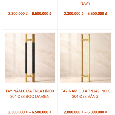
NAVY
có
có
nhiều
nhiều
biến
Khoảng
biến
Kho
2.300.000
₫
–
6.500.000
₫
2.300.000
₫
–
5.500.000
₫
thể.
thể.
giá:
giá:
Các
Các
từ
từ
tùy
tùy
2.300.000 ₫
2.30
chọn
chọn
đến
đến
có
có
6.500.000 ₫
5.50
thể
thể
được
được
chọn
chọn
trên
trên
trang
trang
sản
sản
phẩm
phẩm
Sản
Sản
TAY NẮM CỬA TN143 INOX
TAY NẮM CỬA TN142 INOX
phẩm
phẩm
304 Ø38 BỌC DA ĐEN
304 Ø38 VÀNG
này
này
có
có
nhiều
nhiều
biến
Khoảng
biến
Kho
2.300.000
₫
–
6.500.000
₫
2.800.000
₫
–
6.000.000
₫