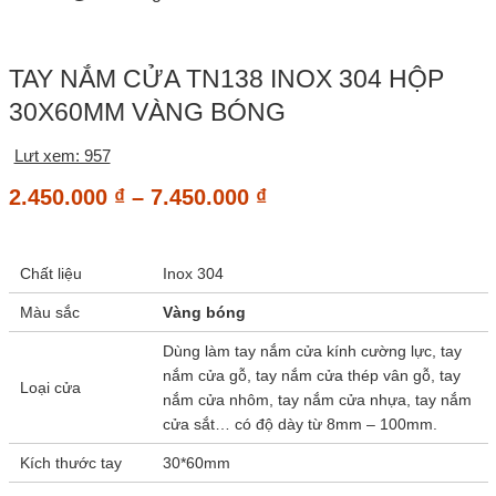
TAY NẮM CỬA TN138 INOX 304 HỘP
30X60MM VÀNG BÓNG
Lưt xem: 957
Khoảng
2.450.000
₫
–
7.450.000
₫
giá:
từ
Chất liệu
Inox 304
2.450.000 ₫
đến
Màu sắc
Vàng bóng
7.450.000 ₫
Dùng làm tay nắm cửa kính cường lực, tay
nắm cửa gỗ, tay nắm cửa thép vân gỗ, tay
Loại cửa
nắm cửa nhôm, tay nắm cửa nhựa, tay nắm
cửa sắt… có độ dày từ 8mm – 100mm.
Kích thước tay
30*60mm