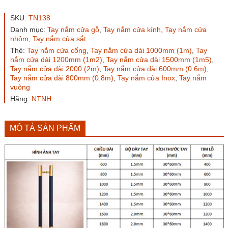
cửa
TN138
SKU:
TN138
Inox
Danh mục:
Tay nắm cửa gỗ
,
Tay nắm cửa kính
,
Tay nắm cửa
304
nhôm
,
Tay nắm cửa sắt
hộp
Thẻ:
Tay nắm cửa cổng
,
Tay nắm cửa dài 1000mm (1m)
,
Tay
30x60mm
nắm cửa dài 1200mm (1m2)
,
Tay nắm cửa dài 1500mm (1m5)
,
vàng
Tay nắm cửa dài 2000 (2m)
,
Tay nắm cửa dài 600mm (0.6m)
,
bóng
Tay nắm cửa dài 800mm (0.8m)
,
Tay nắm cửa Inox
,
Tay nắm
số
vuông
lượng
Hãng:
NTNH
MÔ TẢ SẢN PHẨM