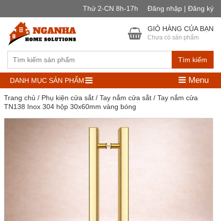
Thứ 2-CN 8h-17h
Đăng nhập | Đăng ký
GIỎ HÀNG CỦA BẠN
Chưa có sản phẩm
Tìm kiếm
Menu
DANH MỤC SẢN PHẨM
Trang chủ
/
Phụ kiện cửa sắt
/
Tay nắm cửa sắt
/ Tay nắm cửa
TN138 Inox 304 hộp 30x60mm vàng bóng