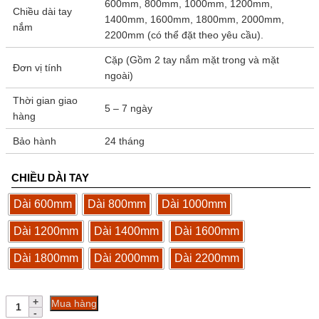
600mm, 800mm, 1000mm, 1200mm,
Chiều dài tay
1400mm, 1600mm, 1800mm, 2000mm,
nắm
2200mm (có thể đặt theo yêu cầu).
Cặp (Gồm 2 tay nắm mặt trong và mặt
Đơn vị tính
ngoài)
Thời gian giao
5 – 7 ngày
hàng
Bảo hành
24 tháng
CHIỀU DÀI TAY
Dài 600mm
Dài 800mm
Dài 1000mm
Dài 1200mm
Dài 1400mm
Dài 1600mm
Dài 1800mm
Dài 2000mm
Dài 2200mm
Tay
Mua hàng
nắm