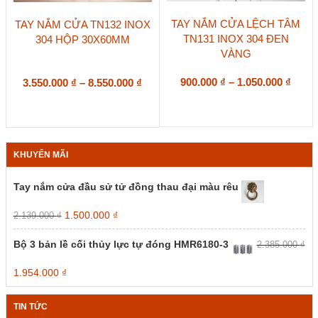
Sản
Sản
TAY NẮM CỬA LỆCH TÂM
TAY NẮM CỬA TN132 INOX
phẩm
phẩm
TN131 INOX 304 ĐEN
304 HỘP 30X60MM
này
này
VÀNG
có
có
nhiều
nhiều
biến
Khoả
biến
Khoảng
900.000
₫
–
1.050.000
₫
3.550.000
₫
–
8.550.000
₫
thể.
thể.
giá:
giá:
Các
Các
từ
từ
tùy
tùy
900.0
3.550.000 ₫
chọn
chọn
đến
đến
có
có
1.050
8.550.000 ₫
KHUYẾN MÃI
thể
thể
được
được
chọn
chọn
Tay nắm cửa đầu sử tử đồng thau đại màu rêu
trên
trên
trang
trang
Giá
Giá
1.500.000
₫
2.139.000
₫
sản
sản
gốc
hiện
phẩm
phẩm
là:
tại
Bộ 3 bản lề cối thủy lực tự đóng HMR6180-3
2.385.000
₫
2.139.000 ₫.
là:
1.500.000 ₫.
Giá
Giá
1.954.000
₫
gốc
hiện
là:
tại
TIN TỨC
2.385.000 ₫.
là: