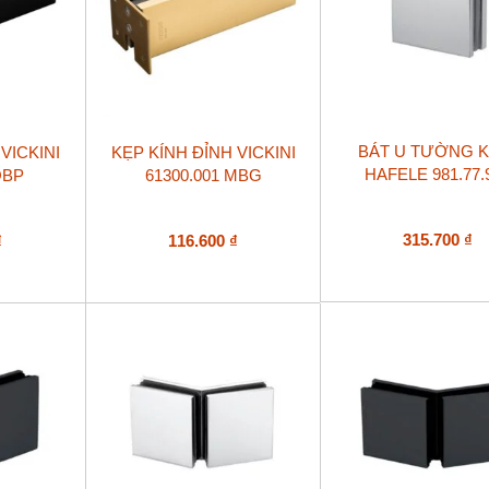
BÁT U TƯỜNG K
VICKINI
KẸP KÍNH ĐỈNH VICKINI
HAFELE 981.77.
OBP
61300.001 MBG
315.700
₫
₫
116.600
₫