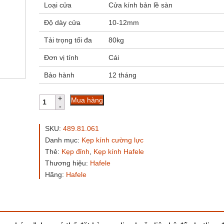
Loại cửa
Cửa kính bản lề sàn
Độ dày cửa
10-12mm
Tải trọng tối đa
80kg
Đơn vị tính
Cái
Bảo hành
12 tháng
Kẹp
Mua hàng
đỉnh
Hafele
489.81.061
SKU:
489.81.061
inox
Danh mục:
Kẹp kính cường lực
bóng
Thẻ:
Kẹp đỉnh
,
Kẹp kính Hafele
số
lượng
Thương hiệu:
Hafele
Hãng:
Hafele