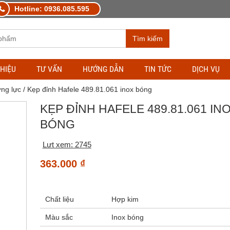
Hotline: 0936.085.595
Tìm kiếm
THIỆU
TƯ VẤN
HƯỚNG DẪN
TIN TỨC
DỊCH VỤ
ng lực
/ Kẹp đỉnh Hafele 489.81.061 inox bóng
KẸP ĐỈNH HAFELE 489.81.061 IN
BÓNG
Lưt xem: 2745
363.000
₫
Chất liệu
Hợp kim
Màu sắc
Inox bóng