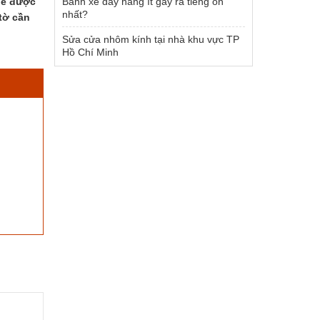
để được
Bánh xe đẩy hàng ít gây ra tiếng ồn
nhất?
tờ cần
Sửa cửa nhôm kính tại nhà khu vực TP
Hồ Chí Minh