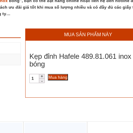
inox
bóng”, bạn có thể đặt hàng online hoặc liên hệ đến hotline 
sách ưu đãi giá tốt khi mua số lượng nhiều và có đầy đủ các giấy 
g ty…
MUA SẢN PHẨM NÀY
Kẹp đỉnh Hafele 489.81.061 inox
bóng
Kẹp
Mua hàng
đỉnh
Hafele
489.81.061
inox
bóng
số
lượng