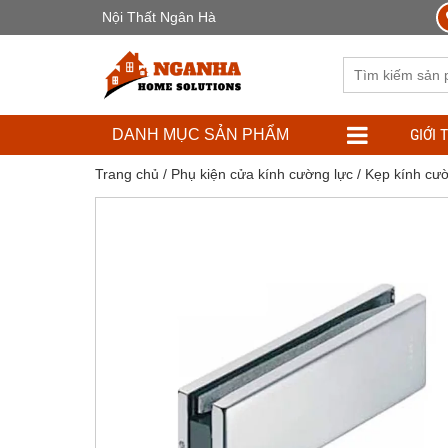
Nội Thất Ngân Hà
GIỚI 
DANH MỤC SẢN PHẨM
Trang chủ
/
Phụ kiện cửa kính cường lực
/
Kẹp kính cườ