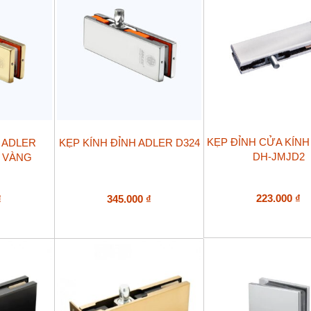
KẸP ĐỈNH CỬA KÍN
H ADLER
KẸP KÍNH ĐỈNH ADLER D324
DH-JMJD2
 VÀNG
223.000
₫
₫
345.000
₫