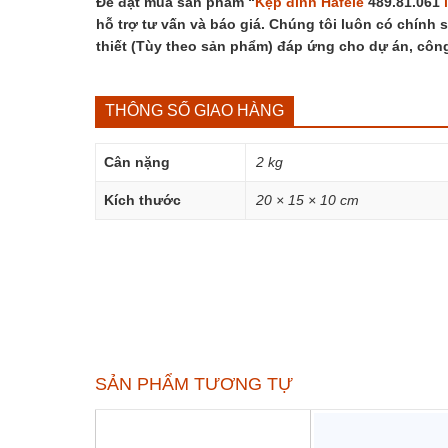
Để đặt mua sản phẩm “
Kẹp đỉnh
Hafele
489.81.061
hỗ trợ tư vấn và báo giá. Chúng tôi luôn có chính 
thiết (Tùy theo sản phẩm) đáp ứng cho dự án, côn
THÔNG SỐ GIAO HÀNG
Cân nặng
2 kg
Kích thước
20 × 15 × 10 cm
SẢN PHẨM TƯƠNG TỰ