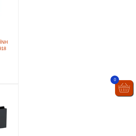
ÍNH
918
0