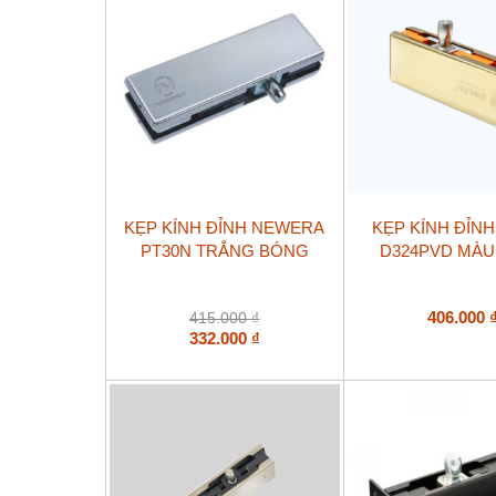
KẸP KÍNH ĐỈNH NEWERA
KẸP KÍNH ĐỈN
PT30N TRẮNG BÓNG
D324PVD MÀU
406.000
415.000
₫
332.000
₫