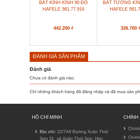
BÁT KÍNH KÍNH 90 ĐỘ
BÁT TƯỜNG KÍN
HAFELE 981.77.916
HAFELE 981.7
442.200
₫
326.700
ĐÁNH GIÁ SẢN PHẨM
Đánh giá
Chưa có đánh giá nào.
Chỉ những khách hàng đã đăng nhập và đã mua sản phẩ
HỒ CHÍ MINH
CHÍNH
Chính
Địa chỉ:
22/7A9 Đường Xuân Thới
Chính
Sơn 31, xã Xuân Thới Sơn, Hóc