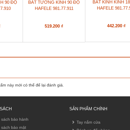
BÁT KÍNH KÍNH 1
H 90 ĐỘ
BÁT TƯỜNG KÍNH 90 ĐỘ
HAFELE 981.77.
7.910
HAFELE 981.77.911
442.200
₫
₫
519.200
₫
m này mới có thể để lại đánh giá.
 SÁCH
SẢN PHẨM CHÍNH
 sách bảo hành
Tay nắm cửa
 sách bảo mật