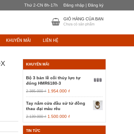
Thứ 2-CN 8h-17h
Đăng nhập | Đăng ký
GIỎ HÀNG CỦA BẠN
Chưa có sản phẩm
KHUYẾN MÃI
LIÊN HỆ
OX
KHUYẾN MÃI
Bộ 3 bản lề cối thủy lực tự
đóng HMR6180-3
Giá
Giá
1.954.000
₫
2.385.000
₫
gốc
hiện
là:
tại
Tay nắm cửa đầu sử tử đồng
2.385.000 ₫.
là:
thau đại màu rêu
1.954.000 ₫.
Giá
Giá
1.500.000
₫
2.139.000
₫
gốc
hiện
là:
tại
TIN TỨC
2.139.000 ₫.
là: