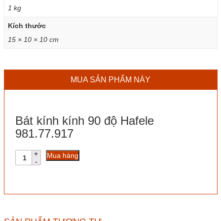
1 kg
Kích thước
15 × 10 × 10 cm
MUA SẢN PHẨM NÀY
Bát kính kính 90 độ Hafele
981.77.917
Bát
Mua hàng
kính
kính
90
độ
Hafele
981.77.917
số