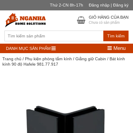
Thứ 2-CN 8h-17h
Đăng nhập | Đăng ký
GIỎ HÀNG CỦA BẠN
Chưa có sản phẩm
Tìm kiếm
Menu
DANH MỤC SẢN PHẨM
Trang chủ
/
Phụ kiện phòng tắm kính
/
Giằng giữ Cabin
/ Bát kính
kính 90 độ Hafele 981.77.917