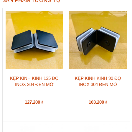
SẢN PHẨM TƯƠNG TỰ
lượng
KẸP KÍNH KÍNH 135 ĐỘ
KẸP KÍNH KÍNH 90 ĐỘ
INOX 304 ĐEN MỜ
INOX 304 ĐEN MỜ
127.200
₫
103.200
₫