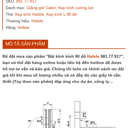
SKU:
981.77.917
độ
Danh mục:
Giằng giữ Cabin
,
Kẹp kính cường lực
Hafele
Thẻ:
Kẹp kính Hafele
,
Kẹp kính L 90 độ
981.77.917
số
Thương hiệu:
Hafele
lượng
Hãng:
Hafele
MÔ TẢ SẢN PHẨM
Để đặt mua sản phẩm “Bát kính kính 90 độ
Hafele
981.77.917”,
bạn có thể đặt hàng online hoặc liên hệ đến hotline để được
hỗ trợ tư vấn và báo giá. Chúng tôi luôn có chính sách ưu đãi
giá tốt khi mua số lượng nhiều và có đầy đủ các giấy tờ cần
thiết (Tùy theo sản phẩm) đáp ứng cho dự án, công ty…