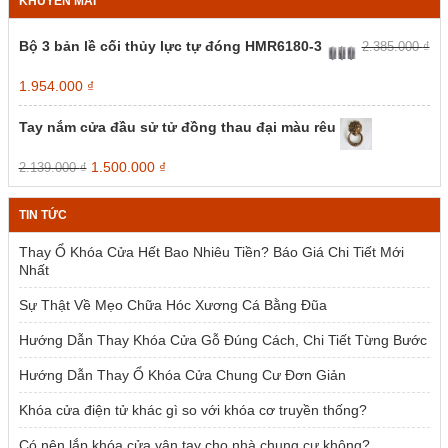
KHUYẾN MÃI
Bộ 3 bản lề cối thủy lực tự đóng HMR6180-3
2.385.000
₫
Giá
Giá
1.954.000
₫
gốc
hiện
là:
tại
Tay nắm cửa đầu sử tử đồng thau đại màu rêu
2.385.000 ₫.
là:
1.954.000 ₫.
Giá
Giá
1.500.000
₫
2.139.000
₫
gốc
hiện
là:
tại
TIN TỨC
2.139.000 ₫.
là:
1.500.000 ₫.
Thay Ổ Khóa Cửa Hết Bao Nhiêu Tiền? Báo Giá Chi Tiết Mới
Nhất
Sự Thật Về Mẹo Chữa Hóc Xương Cá Bằng Đũa
Hướng Dẫn Thay Khóa Cửa Gỗ Đúng Cách, Chi Tiết Từng Bước
Hướng Dẫn Thay Ổ Khóa Cửa Chung Cư Đơn Giản
Khóa cửa điện tử khác gì so với khóa cơ truyền thống?
Có nên lắp khóa cửa vân tay cho nhà chung cư không?