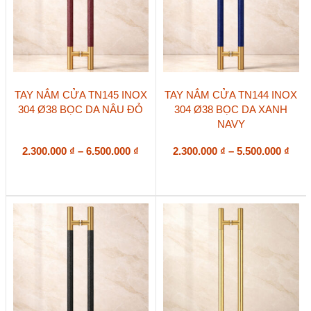
trang
trang
sản
sản
phẩm
phẩm
Sản
Sản
TAY NẮM CỬA TN145 INOX
TAY NẮM CỬA TN144 INOX
phẩm
phẩm
304 Ø38 BỌC DA NÂU ĐỎ
304 Ø38 BỌC DA XANH
này
này
NAVY
có
có
nhiều
nhiều
biến
Khoảng
biến
Kho
2.300.000
₫
–
6.500.000
₫
2.300.000
₫
–
5.500.000
₫
thể.
thể.
giá:
giá:
Các
Các
từ
từ
tùy
tùy
2.300.000 ₫
2.30
chọn
chọn
đến
đến
có
có
6.500.000 ₫
5.50
thể
thể
được
được
chọn
chọn
trên
trên
trang
trang
sản
sản
phẩm
phẩm