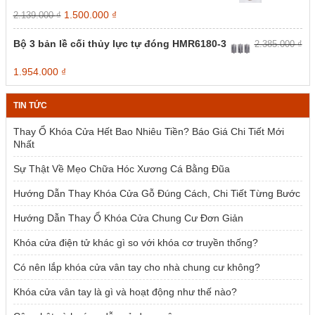
trang
trang
Giá
Giá
1.500.000
₫
2.139.000
₫
sản
sản
gốc
hiện
phẩm
phẩm
là:
tại
Bộ 3 bản lề cối thủy lực tự đóng HMR6180-3
2.385.000
₫
2.139.000 ₫.
là:
1.500.000 ₫.
Giá
Giá
1.954.000
₫
gốc
hiện
là:
tại
TIN TỨC
2.385.000 ₫.
là:
1.954.000 ₫.
Thay Ổ Khóa Cửa Hết Bao Nhiêu Tiền? Báo Giá Chi Tiết Mới
Nhất
Sự Thật Về Mẹo Chữa Hóc Xương Cá Bằng Đũa
Hướng Dẫn Thay Khóa Cửa Gỗ Đúng Cách, Chi Tiết Từng Bước
Hướng Dẫn Thay Ổ Khóa Cửa Chung Cư Đơn Giản
Khóa cửa điện tử khác gì so với khóa cơ truyền thống?
Có nên lắp khóa cửa vân tay cho nhà chung cư không?
Khóa cửa vân tay là gì và hoạt động như thế nào?