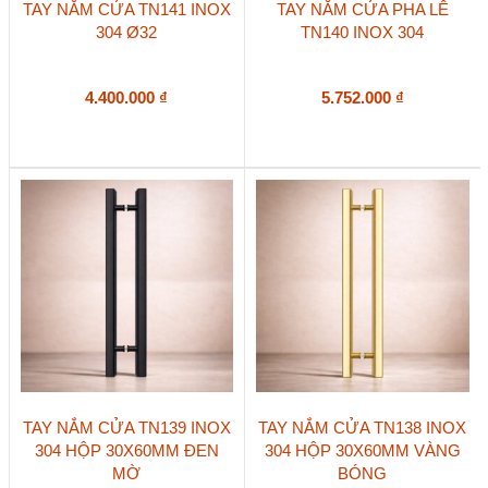
TAY NẮM CỬA TN141 INOX
TAY NẮM CỬA PHA LÊ
304 Ø32
TN140 INOX 304
4.400.000
₫
5.752.000
₫
Sản
Sản
TAY NẮM CỬA TN139 INOX
TAY NẮM CỬA TN138 INOX
phẩm
phẩm
304 HỘP 30X60MM ĐEN
304 HỘP 30X60MM VÀNG
này
này
MỜ
BÓNG
có
có