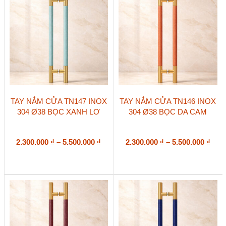
Sản
Sản
TAY NẮM CỬA TN147 INOX
TAY NẮM CỬA TN146 INOX
phẩm
phẩm
304 Ø38 BỌC XANH LƠ
304 Ø38 BỌC DA CAM
này
này
có
có
nhiều
nhiều
biến
Khoảng
biến
Kho
2.300.000
₫
–
5.500.000
₫
2.300.000
₫
–
5.500.000
₫
thể.
thể.
giá:
giá:
Các
Các
từ
từ
tùy
tùy
2.300.000 ₫
2.30
chọn
chọn
đến
đến
có
có
5.500.000 ₫
5.50
thể
thể
được
được
chọn
chọn
trên
trên