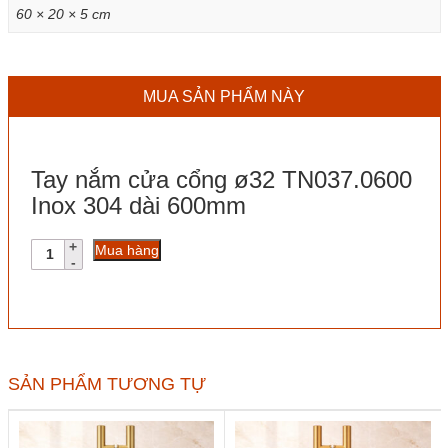
60 × 20 × 5 cm
MUA SẢN PHẨM NÀY
Tay nắm cửa cổng ø32 TN037.0600
Inox 304 dài 600mm
Tay
Mua hàng
nắm
cửa
cổng
ø32
TN037.0600
Inox
304
SẢN PHẨM TƯƠNG TỰ
dài
600mm
số
lượng