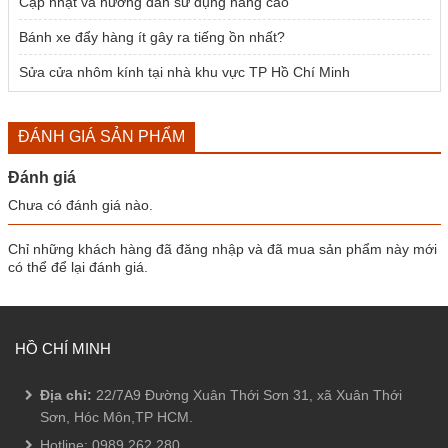
Cập nhật và hướng dẫn sử dụng nâng cao
Bánh xe đẩy hàng ít gây ra tiếng ồn nhất?
Sửa cửa nhôm kính tại nhà khu vực TP Hồ Chí Minh
ĐÁNH GIÁ SẢN PHẨM
Đánh giá
Chưa có đánh giá nào.
Chỉ những khách hàng đã đăng nhập và đã mua sản phẩm này mới
có thể để lại đánh giá.
HỒ CHÍ MINH
Địa chỉ:
22/7A9 Đường Xuân Thới Sơn 31, xã Xuân Thới
Sơn, Hóc Môn,TP HCM.
Hotline:
0989.262.280