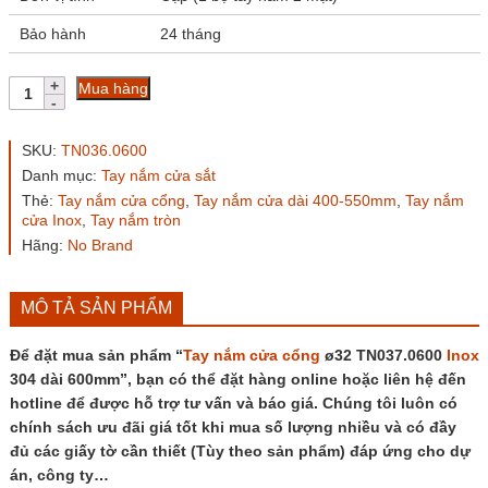
Bảo hành
24 tháng
Tay
Mua hàng
nắm
cửa
cổng
SKU:
TN036.0600
ø32
Danh mục:
Tay nắm cửa sắt
TN037.0600
Thẻ:
Tay nắm cửa cổng
,
Tay nắm cửa dài 400-550mm
,
Tay nắm
Inox
cửa Inox
,
Tay nắm tròn
304
dài
Hãng:
No Brand
600mm
số
lượng
MÔ TẢ SẢN PHẨM
Để đặt mua sản phẩm “
Tay nắm cửa cổng
ø32 TN037.0600
Inox
304 dài 600mm”, bạn có thể đặt hàng online hoặc liên hệ đến
hotline để được hỗ trợ tư vấn và báo giá. Chúng tôi luôn có
chính sách ưu đãi giá tốt khi mua số lượng nhiều và có đầy
đủ các giấy tờ cần thiết (Tùy theo sản phẩm) đáp ứng cho dự
án, công ty…