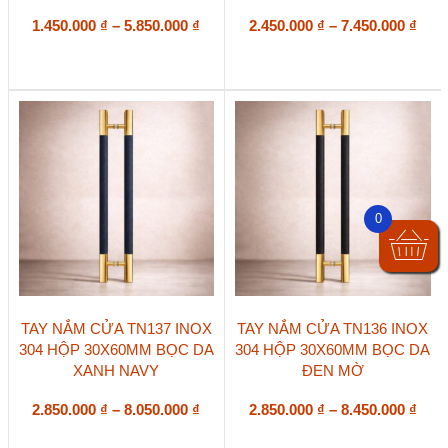
nhiều
nhiều
biến
Khoảng
biến
Kho
1.450.000
₫
–
5.850.000
₫
2.450.000
₫
–
7.450.000
₫
thể.
thể.
giá:
giá:
Các
Các
từ
từ
tùy
tùy
1.450.000 ₫
2.45
chọn
chọn
đến
đến
có
có
5.850.000 ₫
7.45
thể
thể
được
được
chọn
chọn
trên
trên
trang
trang
0
sản
sản
phẩm
phẩm
Sản
Sản
TAY NẮM CỬA TN137 INOX
TAY NẮM CỬA TN136 INOX
phẩm
phẩm
304 HỘP 30X60MM BỌC DA
304 HỘP 30X60MM BỌC DA
này
này
XANH NAVY
ĐEN MỜ
có
có
nhiều
nhiều
biến
Khoảng
biến
Kho
2.850.000
₫
–
8.050.000
₫
2.850.000
₫
–
8.450.000
₫
thể.
thể.
giá:
giá:
Các
Các
từ
từ