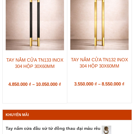
thể
thể
được
được
chọn
chọn
trên
trên
trang
trang
sản
sản
phẩm
phẩm
Sản
Sản
TAY NẮM CỬA TN132 INOX
TAY NẮM CỬA TN133 INOX
phẩm
phẩm
304 HỘP 30X60MM
304 HỘP 30X60MM
này
này
có
có
nhiều
nhiều
biến
Kho
biến
Khoảng
3.550.000
₫
–
8.550.000
₫
4.850.000
₫
–
10.050.000
₫
thể.
thể.
giá:
giá:
Các
Các
từ
từ
tùy
tùy
3.55
4.850.000 ₫
chọn
chọn
đến
đến
có
có
8.55
10.050.000 ₫
KHUYẾN MÃI
thể
thể
được
được
chọn
chọn
Tay nắm cửa đầu sử tử đồng thau đại màu rêu
trên
trên