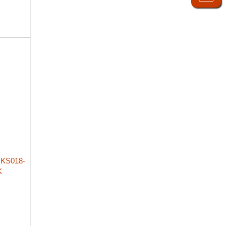
KS018-
K