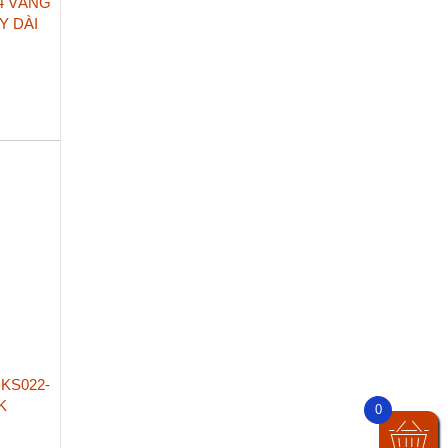
4 VÀNG
Y DÀI
KS022-
K
0