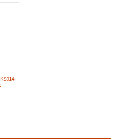
KS014-
K