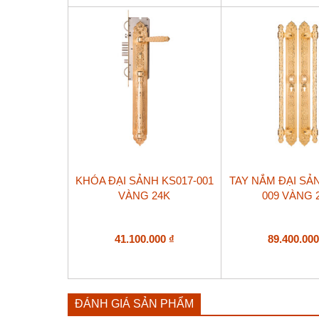
KHÓA ĐẠI SẢNH KS017-001
TAY NẮM ĐẠI SẢN
VÀNG 24K
009 VÀNG 
41.100.000
₫
89.400.00
ĐÁNH GIÁ SẢN PHẨM