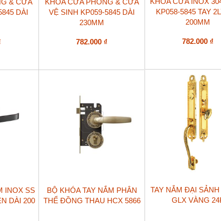
KHÓA CỬA INOX 30
G & CỬA
KHÓA CỬA PHÒNG & CỬA
KP058-5845 TAY 2L
5845 DÀI
VỆ SINH KP059-5845 DÀI
200MM
230MM
782.000
₫
₫
782.000
₫
TAY NẮM ĐẠI SẢNH 
M INOX SS
BỘ KHÓA TAY NẮM PHÂN
GLX VÀNG 24
N DÀI 200
THỂ ĐỒNG THAU HCX 5866