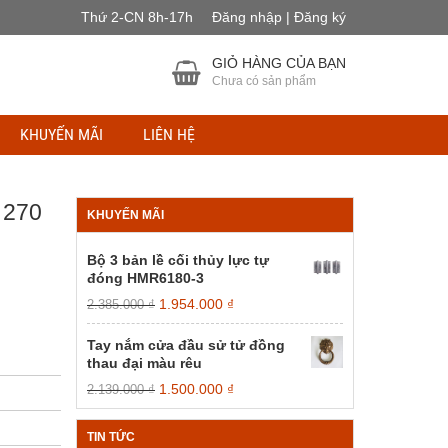
Thứ 2-CN 8h-17h
Đăng nhập | Đăng ký
GIỎ HÀNG CỦA BẠN
Chưa có sản phẩm
KHUYẾN MÃI
LIÊN HỆ
 270
KHUYẾN MÃI
Bộ 3 bản lề cối thủy lực tự
đóng HMR6180-3
Giá
Giá
1.954.000
₫
2.385.000
₫
gốc
hiện
là:
tại
Tay nắm cửa đầu sử tử đồng
2.385.000 ₫.
là:
thau đại màu rêu
1.954.000 ₫.
Giá
Giá
1.500.000
₫
2.139.000
₫
gốc
hiện
là:
tại
TIN TỨC
2.139.000 ₫.
là: