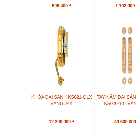
906.400
₫
1.102.00
KHÓA ĐẠI SẢNH KS021-GLX
TAY NẮM ĐẠI SẢ
VÀNG 24K
KS020-101 VÀ
12.300.000
₫
40.600.00