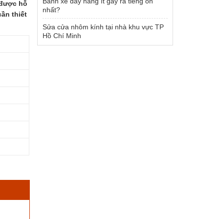
Bánh xe đẩy hàng ít gây ra tiếng ồn
 được hỗ
nhất?
ần thiết
Sửa cửa nhôm kính tại nhà khu vực TP
Hồ Chí Minh