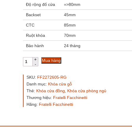
Độ rộng đố cửa
=>80mm
Backset
45mm
CTC
85mm
Ruột khóa
70mm
Bảo hành
24 tháng
Khóa
Mua hàng
FF
Italia
FF272605
SKU:
FF2272605-RG
RG
Danh mục:
Khóa cửa gỗ
dài
Thẻ:
Khóa cửa đồng
,
Khóa cửa phòng ngủ
270
số
Thương hiệu:
Fratelli Facchinetti
lượng
Hãng:
Fratelli Facchinetti