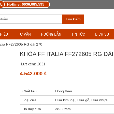
Hotline: 0936.085.595
Tìm kiếm
THIỆU
TƯ VẤN
HƯỚNG DẪN
TIN TỨC
DỊCH VỤ
talia FF272605 RG dài 270
KHÓA FF ITALIA FF272605 RG DÀI
Lưt xem: 2631
4.542.000
₫
Chất liệu
Đồng thau
Loại cửa
Cửa kim loại, Cửa gỗ, Cửa nhựa
Độ dày cửa
38-50mm