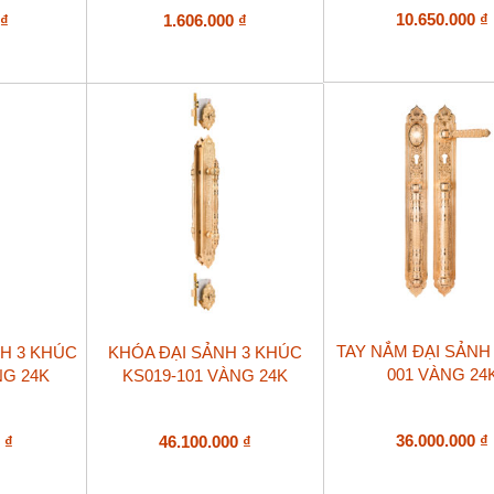
10.650.000
₫
0
₫
1.606.000
₫
TAY NẮM ĐẠI SẢNH 
NH 3 KHÚC
KHÓA ĐẠI SẢNH 3 KHÚC
001 VÀNG 24
NG 24K
KS019-101 VÀNG 24K
36.000.000
₫
0
₫
46.100.000
₫