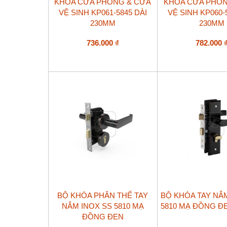
KHÓA CỬA PHÒNG & CỬA
KHÓA CỬA PHÒN
VỆ SINH KP061-5845 DÀI
VỆ SINH KP060-
230MM
230MM
736.000
₫
782.000
BỘ KHÓA PHÂN THỂ TAY
BỘ KHÓA TAY NẮ
NẮM INOX SS 5810 MẠ
5810 MẠ ĐỒNG ĐE
ĐỒNG ĐEN