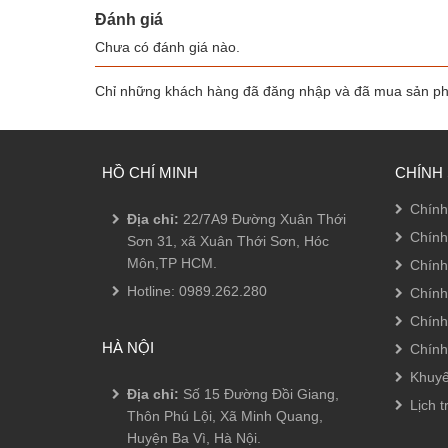
Đánh giá
Chưa có đánh giá nào.
Chỉ những khách hàng đã đăng nhập và đã mua sản phẩ
HỒ CHÍ MINH
CHÍNH
Chính
Địa chỉ:
22/7A9 Đường Xuân Thới
Chính
Sơn 31, xã Xuân Thới Sơn, Hóc
Môn,TP HCM.
Chính
Hotline:
0989.262.280
Chính
Chính
HÀ NỘI
Chính
Khuyế
Địa chỉ:
Số 15 Đường Đồi Giang,
Lịch t
Thôn Phú Lội, Xã Minh Quang,
Huyện Ba Vì, Hà Nội.