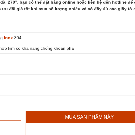
ài 270”, bạn có thể đặt hàng online hoặc liên hệ đến hotline để
 ưu đãi giá tốt khi mua số lượng nhiều và có đầy đủ các giấy tờ c
ng
Inox
304
hợp kim có khả năng chống khoan phá
MUA SẢN PHẨM NÀY