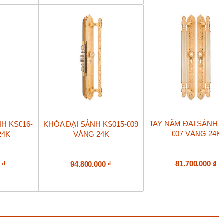
TAY NẮM ĐẠI SẢNH 
H KS016-
KHÓA ĐẠI SẢNH KS015-009
007 VÀNG 24
24K
VÀNG 24K
81.700.000
₫
0
₫
94.800.000
₫