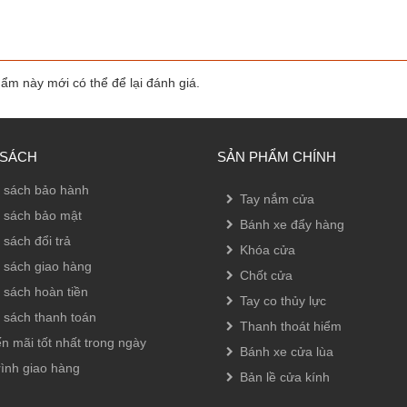
m này mới có thể để lại đánh giá.
 SÁCH
SẢN PHẨM CHÍNH
 sách bảo hành
Tay nắm cửa
 sách bảo mật
Bánh xe đẩy hàng
 sách đổi trả
Khóa cửa
 sách giao hàng
Chốt cửa
 sách hoàn tiền
Tay co thủy lực
 sách thanh toán
Thanh thoát hiểm
n mãi tốt nhất trong ngày
Bánh xe cửa lùa
rình giao hàng
Bản lề cửa kính