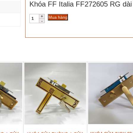
Khóa FF Italia FF272605 RG dài
Khóa
Mua hàng
FF
Italia
FF272605
RG
dài
270
số
lượng