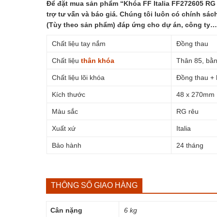
Để đặt mua sản phẩm “Khóa FF Italia FF272605 RG d
trợ tư vấn và báo giá. Chúng tôi luôn có chính sách
(Tùy theo sản phẩm) đáp ứng cho dự án, công ty…
Chất liệu tay nắm
Đồng thau
Chất liệu
thân khóa
Thân 85, bằ
Chất liệu lõi khóa
Đồng thau + 
Kích thước
48 x 270mm
Màu sắc
RG rêu
Xuất xứ
Italia
Bảo hành
24 tháng
THÔNG SỐ GIAO HÀNG
Cân nặng
6 kg