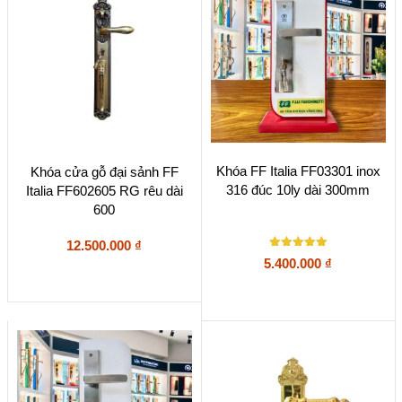
Khóa FF Italia FF03301 inox
Khóa cửa gỗ đại sảnh FF
316 đúc 10ly dài 300mm
Italia FF602605 RG rêu dài
600
12.500.000
₫
Được xếp
5.400.000
₫
hạng
5
5 sao