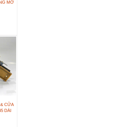
ÀNG MỜ
 & CỬA
45 DÀI