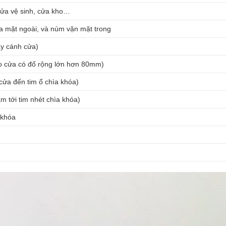
ửa vệ sinh, cửa kho…
a mặt ngoài, và núm vặn mặt trong
y cánh cửa)
 cửa có đố rộng lớn hơn 80mm)
ửa đến tim ổ chìa khóa)
 tới tim nhét chìa khóa)
 khóa