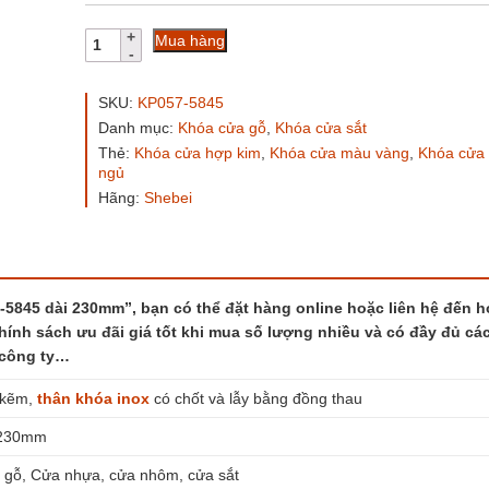
Khóa
Mua hàng
cửa
phòng
ngủ
SKU:
KP057-5845
KP057-
Danh mục:
Khóa cửa gỗ
,
Khóa cửa sắt
5845
Thẻ:
Khóa cửa hợp kim
,
Khóa cửa màu vàng
,
Khóa cửa
dài
ngủ
230mm
số
Hãng:
Shebei
lượng
45 dài 230mm”, bạn có thể đặt hàng online hoặc liên hệ đến ho
hính sách ưu đãi giá tốt khi mua số lượng nhiều và có đầy đủ các
 công ty…
 kẽm,
thân khóa
inox
có chốt và lẫy bằng đồng thau
 230mm
a gỗ, Cửa nhựa, cửa nhôm, cửa sắt