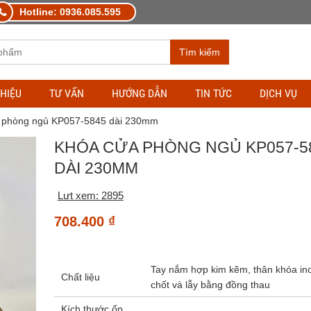
Hotline: 0936.085.595
Tìm kiếm
THIỆU
TƯ VẤN
HƯỚNG DẪN
TIN TỨC
DỊCH VỤ
 phòng ngủ KP057-5845 dài 230mm
KHÓA CỬA PHÒNG NGỦ KP057-5
DÀI 230MM
Lưt xem: 2895
708.400
₫
Tay nắm hợp kim kẽm, thân khóa in
Chất liệu
chốt và lẫy bằng đồng thau
Kích thước ốp