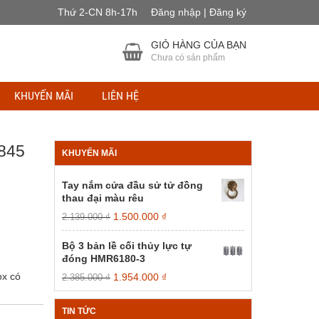
Thứ 2-CN 8h-17h
Đăng nhập | Đăng ký
GIỎ HÀNG CỦA BẠN
Chưa có sản phẩm
KHUYẾN MÃI
LIÊN HỆ
845
KHUYẾN MÃI
Tay nắm cửa đầu sử tử đồng
thau đại màu rêu
Giá
Giá
1.500.000
₫
2.139.000
₫
gốc
hiện
là:
tại
Bộ 3 bản lề cối thủy lực tự
2.139.000 ₫.
là:
đóng HMR6180-3
1.500.000 ₫.
ox có
Giá
Giá
1.954.000
₫
2.385.000
₫
gốc
hiện
là:
tại
TIN TỨC
2.385.000 ₫.
là: