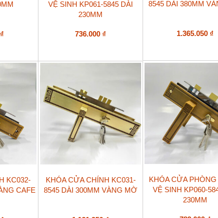
8545 DÀI 380MM V
20MM
VỆ SINH KP061-5845 DÀI
230MM
1.365.050
₫
0
₫
736.000
₫
KHÓA CỬA PHÒNG
H KC032-
KHÓA CỬA CHÍNH KC031-
VỆ SINH KP060-58
VÀNG CAFE
8545 DÀI 300MM VÀNG MỜ
230MM