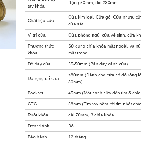
Rộng 50mm, dài 230mm
tay khóa
Cửa kim loại, Cửa gỗ, Cửa nhựa, c
Chất liệu cửa
cửa sắt
Vị trí cửa
Cửa phòng ngủ, cửa vệ sinh, cửa 
Phương thức
Sử dụng chìa khóa mặt ngoài, và n
khóa
mặt trong
Độ dày cửa
35-50mm (Bản dày cánh cửa)
>80mm (Dành cho cửa có đố rộng l
Độ rộng đố cửa
80mm)
Backset
45mm (Mặt cạnh cửa đến tim ổ chìa
CTC
58mm (Tim tay nắm tới tim nhét chì
Ruột khóa
dài 70mm, 3 chìa khóa
Đơn vị tính
Bộ
Bảo hành
12 tháng