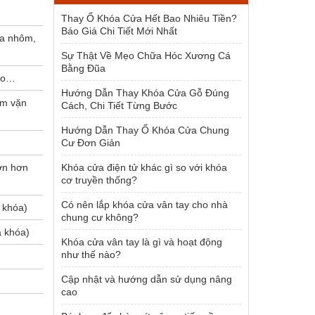
1.954.000 ₫.
Thay Ổ Khóa Cửa Hết Bao Nhiêu Tiền?
Báo Giá Chi Tiết Mới Nhất
ửa nhôm,
Sự Thật Về Mẹo Chữa Hóc Xương Cá
Bằng Đũa
kho…
Hướng Dẫn Thay Khóa Cửa Gỗ Đúng
úm vặn
Cách, Chi Tiết Từng Bước
Hướng Dẫn Thay Ổ Khóa Cửa Chung
Cư Đơn Giản
ớn hơn
Khóa cửa điện tử khác gì so với khóa
cơ truyền thống?
Có nên lắp khóa cửa vân tay cho nhà
 khóa)
chung cư không?
a khóa)
Khóa cửa vân tay là gì và hoạt động
như thế nào?
Cập nhật và hướng dẫn sử dụng nâng
cao