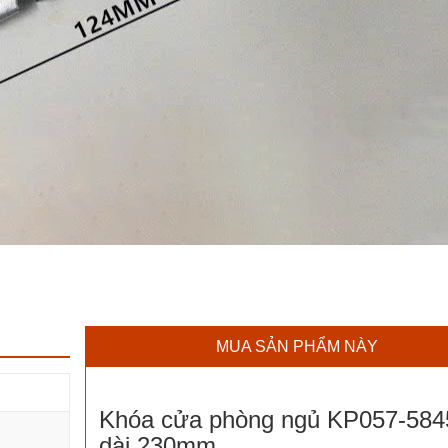
MUA SẢN PHẨM NÀY
Khóa cửa phòng ngủ KP057-584
dài 230mm