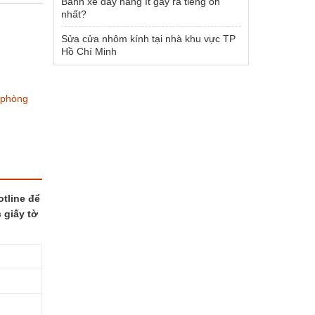
Bánh xe đẩy hàng ít gây ra tiếng ồn
nhất?
Sửa cửa nhôm kính tại nhà khu vực TP
Hồ Chí Minh
 phòng
tline để
 giấy tờ