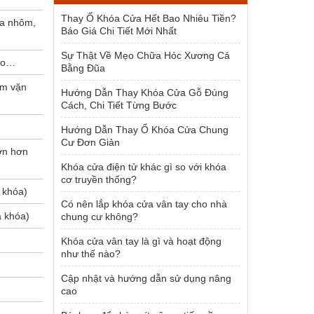
1.954.000 ₫.
Thay Ổ Khóa Cửa Hết Bao Nhiêu Tiền?
ửa nhôm,
Báo Giá Chi Tiết Mới Nhất
Sự Thật Về Mẹo Chữa Hóc Xương Cá
kho…
Bằng Đũa
úm vặn
Hướng Dẫn Thay Khóa Cửa Gỗ Đúng
Cách, Chi Tiết Từng Bước
Hướng Dẫn Thay Ổ Khóa Cửa Chung
Cư Đơn Giản
ớn hơn
Khóa cửa điện tử khác gì so với khóa
cơ truyền thống?
 khóa)
Có nên lắp khóa cửa vân tay cho nhà
a khóa)
chung cư không?
Khóa cửa vân tay là gì và hoạt động
như thế nào?
Cập nhật và hướng dẫn sử dụng nâng
cao