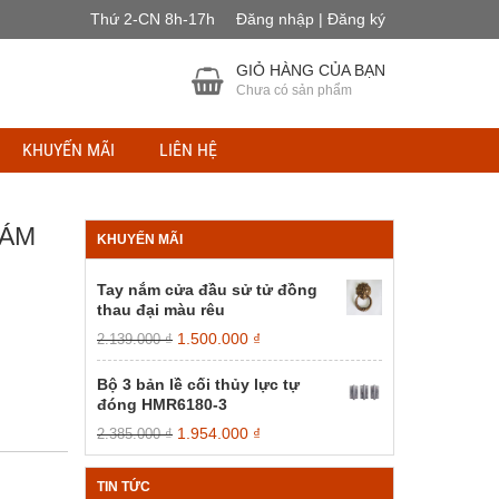
Thứ 2-CN 8h-17h
Đăng nhập | Đăng ký
GIỎ HÀNG CỦA BẠN
Chưa có sản phẩm
KHUYẾN MÃI
LIÊN HỆ
XÁM
KHUYẾN MÃI
Tay nắm cửa đầu sử tử đồng
thau đại màu rêu
Giá
Giá
1.500.000
₫
2.139.000
₫
gốc
hiện
là:
tại
Bộ 3 bản lề cối thủy lực tự
2.139.000 ₫.
là:
đóng HMR6180-3
1.500.000 ₫.
Giá
Giá
1.954.000
₫
2.385.000
₫
gốc
hiện
là:
tại
TIN TỨC
2.385.000 ₫.
là: