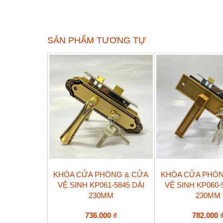
SẢN PHẨM TƯƠNG TỰ
KHÓA CỬA PHÒNG & CỬA
KHÓA CỬA PHÒN
VỆ SINH KP061-5845 DÀI
VỆ SINH KP060-
230MM
230MM
736.000
₫
782.000