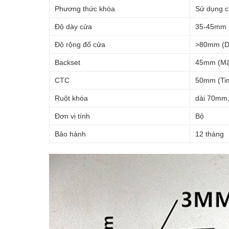
Phương thức khóa
Sử dụng c
Độ dày cửa
35-45mm (
Độ rộng đố cửa
>80mm (Dà
Backset
45mm (Mặt
CTC
50mm (Tim
Ruột khóa
dài 70mm,
Đơn vị tính
Bộ
Bảo hành
12 tháng