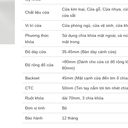
Cửa kim loại, Cửa gỗ, Cửa nhựa, c
Chất liệu cửa
cửa sắt
Vị trí cửa
Cửa phòng ngủ, cửa vệ sinh, cửa 
Phương thức
Sử dụng chìa khóa mặt ngoài, và n
khóa
mặt trong
Độ dày cửa
35-45mm (Bản dày cánh cửa)
>80mm (Dành cho cửa có đố rộng l
Độ rộng đố cửa
80mm)
Backset
45mm (Mặt cạnh cửa đến tim ổ chìa
CTC
50mm (Tim tay nắm tới tim nhét chì
Ruột khóa
dài 70mm, 3 chìa khóa
Đơn vị tính
Bộ
Bảo hành
12 tháng