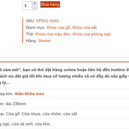
Khóa
Mua hàng
cửa
phòng
KP041-
SKU:
KP041-5045
5045
Danh mục:
Khóa cửa gỗ
,
Khóa cửa sắt
xám
Thẻ:
Khóa cửa màu đen
,
Khóa cửa phòng ngủ
mờ
số
Hãng:
Shebei
lượng
xám mờ”, bạn có thể đặt hàng online hoặc liên hệ đến hotline 
sách ưu đãi giá tốt khi mua số lượng nhiều và có đầy đủ các giấy 
g ty…
ợp kim,
thân khóa
inox
m, dài 230mm
oại, Cửa gỗ, Cửa nhựa, cửa nhôm, cửa sắt
 ngủ, cửa vệ sinh, cửa kho…