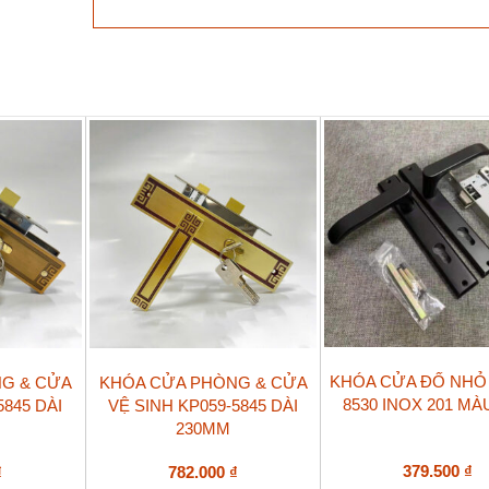
KP041-
5045
xám
mờ
số
lượng
KHÓA CỬA ĐỐ NHỎ 
G & CỬA
KHÓA CỬA PHÒNG & CỬA
8530 INOX 201 MÀ
5845 DÀI
VỆ SINH KP059-5845 DÀI
230MM
379.500
₫
₫
782.000
₫