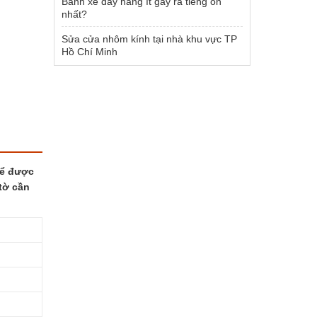
Bánh xe đẩy hàng ít gây ra tiếng ồn
nhất?
Sửa cửa nhôm kính tại nhà khu vực TP
Hồ Chí Minh
để được
tờ cần