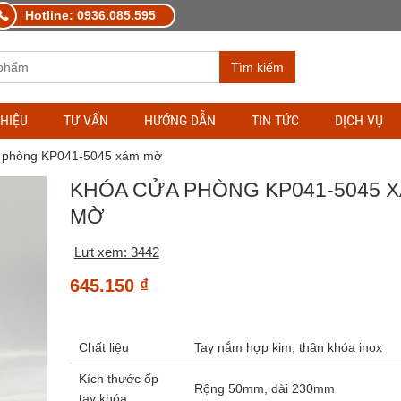
Hotline: 0936.085.595
Tìm kiếm
THIỆU
TƯ VẤN
HƯỚNG DẪN
TIN TỨC
DỊCH VỤ
 phòng KP041-5045 xám mờ
KHÓA CỬA PHÒNG KP041-5045 
MỜ
Lưt xem: 3442
645.150
₫
Chất liệu
Tay nắm hợp kim, thân khóa inox
Kích thước ốp
Rộng 50mm, dài 230mm
tay khóa