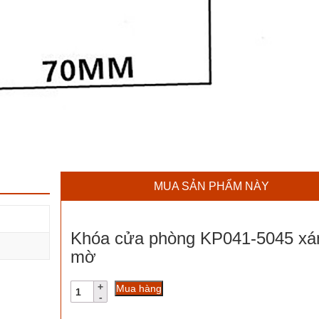
MUA SẢN PHẨM NÀY
Khóa cửa phòng KP041-5045 x
mờ
Khóa
Mua hàng
cửa
phòng